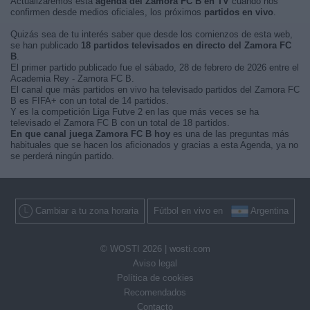
Actualizaremos está
agenda del Zamora FC B en TV
cuando nos
confirmen desde medios oficiales, los próximos
partidos en vivo
.
Quizás sea de tu interés saber que desde los comienzos de esta web,
se han publicado
18 partidos televisados en directo del Zamora FC
B
.
El primer partido publicado fue el sábado, 28 de febrero de 2026 entre el
Academia Rey - Zamora FC B.
El canal que más partidos en vivo ha televisado partidos del Zamora FC
B es FIFA+ con un total de 14 partidos.
Y es la competición Liga Futve 2 en las que más veces se ha
televisado el Zamora FC B con un total de 18 partidos.
En que canal juega Zamora FC B hoy
es una de las preguntas más
habituales que se hacen los aficionados y gracias a esta Agenda, ya no
se perderá ningún partido.
Cambiar a tu zona horaria
Fútbol en vivo en
Argentina
© WOSTI 2026 |
wosti.com
Aviso legal
Política de cookies
Recomendados
Contacto