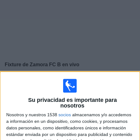
Otros
Deportes
Noticias
Widget
Fixture de
Zamora FC B
en vivo
×
Zamora FC B:
En este momento no hay ningún partido
en vivo. Puedes ver el historial de partidos en TV
emitidos anteriormente.
Su privacidad es importante para
nosotros
Lunes, 3/8/2026
Nosotros y nuestros 1538
socios
almacenamos y/o accedemos
a información en un dispositivo, como cookies, y procesamos
16:30
Liga Futve 2
datos personales, como identificadores únicos e información
estándar enviada por un dispositivo para publicidad y contenido
Zamora FC B