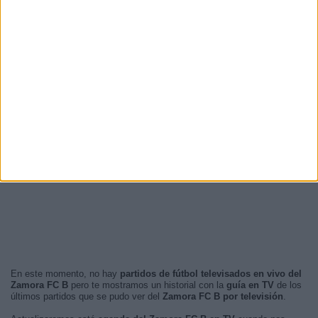
En este momento, no hay
partidos de fútbol televisados en vivo del
Zamora FC B
pero te mostramos un historial con la
guía en TV
de los
últimos partidos que se pudo ver del
Zamora FC B por televisión
.