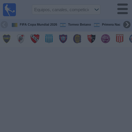
Fútbol en
vivo
Argentina
FIFA Copa Mundial 2026
Torneo Betano
Primera Nacional
Guía de
Partidos
Televisados
Partidos
de
hoy
Equipos
Campeonatos
Canales
TV