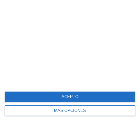
1
3
8
COMPETICIONES
VS Academia
RIVALES
Rey
RANKING POR EQUIPOS
Academia Rey
3 (16,67%)
Ureña SC
3 (16,67%)
Atlético Barinas
2 (11,11%)
Yaracuyanos FC
2 (11,11%)
Real Frontera
2 (11,11%)
Ver ranking completo
RANKING POR COMPETICIONES
ACEPTO
Liga Futve 2
18 (100%)
MÁS OPCIONES
Ver ranking completo
Nº DE PARTIDOS POR DÍA DE LA SEMANA