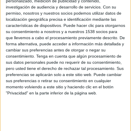
personalizado, medición de publicidad y contenido,
Ureña SC
investigación de audiencia y desarrollo de servicios.
Con su
DAZN (Ver en directo)
permiso, nosotros y nuestros socios podemos utilizar datos de
localización geográfica precisa e identificación mediante las
Miércoles, 29/7/2026
características de dispositivos. Puede hacer clic para otorgarnos
su consentimiento a nosotros y a nuestros 1538 socios para
17:00
Liga Futve 2
que llevemos a cabo el procesamiento previamente descrito. De
forma alternativa, puede acceder a información más detallada y
Academia Rey
cambiar sus preferencias antes de otorgar o negar su
Zamora FC B
consentimiento.
Tenga en cuenta que algún procesamiento de
DAZN (Ver en directo)
sus datos personales puede no requerir de su consentimiento,
pero usted tiene el derecho de rechazar tal procesamiento. Sus
preferencias se aplicarán solo a este sitio web. Puede cambiar
Viernes, 5/6/2026
sus preferencias o retirar su consentimiento en cualquier
16:30
Liga Futve 2
momento volviendo a este sitio y haciendo clic en el botón
"Privacidad" en la parte inferior de la página web.
Puerto Cabello B
Zamora FC B
DAZN (Ver en directo)
Más días