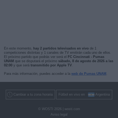
En este momento,
hay 2 partidos televisados en vivo
de 1
competiciones distintas y 1 canales de TV emitirán cada uno de ellos.
El próximo partido que podrás ver será el
FC Cincinnati - Pumas
UNAM
que se disputará el próximo
sábado, 8 de agosto de 2026 a las
02:00
y que será
transmitido por Apple TV
.
Para más información, puedes acceder a la
web de Pumas UNAM
.
Cambiar a tu zona horaria
Fútbol en vivo en
Argentina
© WOSTI 2026 |
wosti.com
Aviso legal