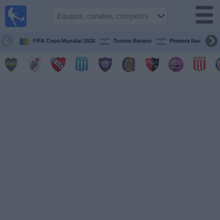
Fútbol en
vivo
Argentina
FIFA Copa Mundial 2026
Torneo Betano
Primera Nacional
Guía de
Partidos
Televisados
Partidos
de
hoy
Equipos
Campeonatos
Canales
TV