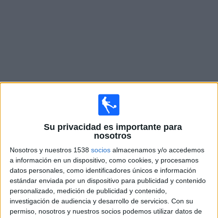
Otros
Deportes
Noticias
Widget
Fixture de
Pumas UNAM
en vivo
Partidos de hoy viernes, 7/8/2026
Su privacidad es importante para
nosotros
21:00
Leagues Cup
Nosotros y nuestros 1538
socios
almacenamos y/o accedemos
FC Cincinnati
a información en un dispositivo, como cookies, y procesamos
Pumas UNAM
datos personales, como identificadores únicos e información
estándar enviada por un dispositivo para publicidad y contenido
Apple TV
personalizado, medición de publicidad y contenido,
investigación de audiencia y desarrollo de servicios.
Con su
Martes, 11/8/2026
permiso, nosotros y nuestros socios podemos utilizar datos de