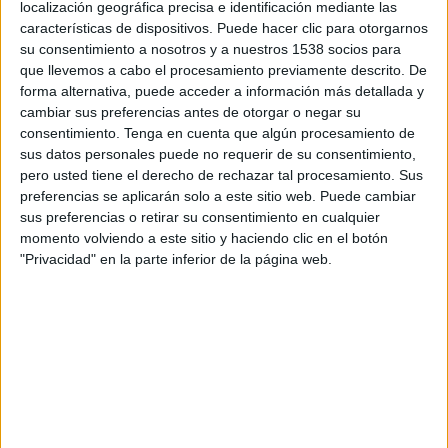
localización geográfica precisa e identificación mediante las
20:30
Leagues Cup
características de dispositivos. Puede hacer clic para otorgarnos
su consentimiento a nosotros y a nuestros 1538 socios para
Columbus Crew
que llevemos a cabo el procesamiento previamente descrito. De
Pumas UNAM
forma alternativa, puede acceder a información más detallada y
Apple TV
cambiar sus preferencias antes de otorgar o negar su
consentimiento.
Tenga en cuenta que algún procesamiento de
sus datos personales puede no requerir de su consentimiento,
DATOS ESTADÍSTICOS DEL EQUIPO PUMAS UNAM EN
pero usted tiene el derecho de rechazar tal procesamiento. Sus
TELEVISIÓN EN ARGENTINA
preferencias se aplicarán solo a este sitio web. Puede cambiar
sus preferencias o retirar su consentimiento en cualquier
A fecha de hoy
7/8/2026
y desde que esta web recoge los datos
momento volviendo a este sitio y haciendo clic en el botón
estadísticos de cuándo y dónde se transmiten los partidos de
Fútbol
del
"Privacidad" en la parte inferior de la página web.
equipo
Pumas UNAM
en
Argentina
, que fue el
17/2/2013
, podemos dar
los siguientes datos:
123
PARTIDOS TELEVISADOS
24 partidos en abierto
19,51%