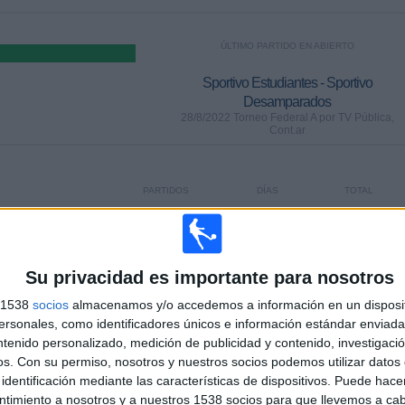
ÚLTIMO PARTIDO EN ABIERTO
Sportivo Estudiantes - Sportivo
Desamparados
28/8/2022 Torneo Federal A por TV Pública,
Cont.ar
PARTIDOS
DÍAS
TOTAL
0
1438
5
CONSECUTIVOS
SIN PARTIDO
CANALES TV
DE PAGO
GRATUÍTO
Su privacidad es importante para nosotros
s 1538
socios
almacenamos y/o accedemos a información en un disposit
sonales, como identificadores únicos e información estándar enviada 
ntenido personalizado, medición de publicidad y contenido, investigaci
os.
Con su permiso, nosotros y nuestros socios podemos utilizar datos 
TOTAL
MÁXIMO
TOTAL
identificación mediante las características de dispositivos. Puede hacer
1
2
6
ntimiento a nosotros y a nuestros 1538 socios para que llevemos a ca