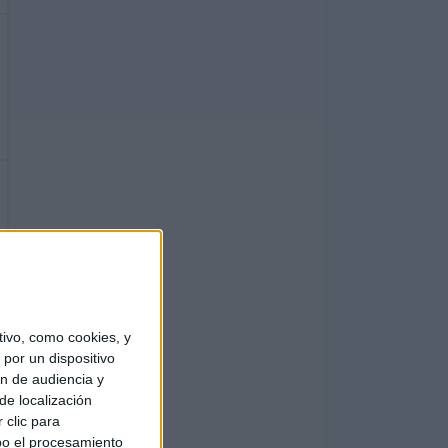
ivo, como cookies, y
por un dispositivo
ón de audiencia y
de localización
 clic para
bo el procesamiento