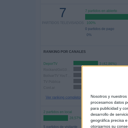
7
7 partidos en abierto
PARTIDOS TELEVISADOS
100%
0 partidos de pago
0%
RANKING POR CANALES
DeporTV
3 (42,86%)
RockandGol107.5 FM YouTube
2 (28,57%)
BolívarTV YouTube
1 (14,29%)
TV Pública
1 (14,29%)
Cont.ar
1 (14,29%)
Nosotros y nuestro
Ver ranking completo
procesamos datos per
para publicidad y co
2 partidos en local
desarrollo de servici
28,57%
geográfica precisa e 
otorgarnos su conse
5 partidos de visitante