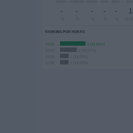
ENERO
FEBRERO
MARZO
ABRIL
MAYO
JUN
-
-
-
-
-
1
- %
- %
- %
- %
- %
14,2
RANKING POR HORAS
15:00
3 (42,86%)
16:00
2 (28,57%)
18:00
1 (14,29%)
11:00
1 (14,29%)