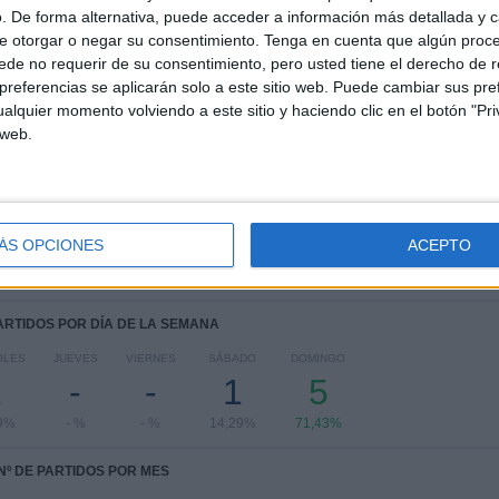
COMPETICIONES
VS
RIVALES
. De forma alternativa, puede acceder a información más detallada y 
Independiente
e otorgar o negar su consentimiento.
Tenga en cuenta que algún proc
Chivilcoy
de no requerir de su consentimiento, pero usted tiene el derecho de r
referencias se aplicarán solo a este sitio web. Puede cambiar sus pref
RANKING POR COMPETICIONES
alquier momento volviendo a este sitio y haciendo clic en el botón "Pri
 web.
Torneo Federal A
7 (100%)
Ver ranking completo
ÁS OPCIONES
ACEPTO
PARTIDOS POR DÍA DE LA SEMANA
OLES
JUEVES
VIERNES
SÁBADO
DOMINGO
1
-
-
1
5
9%
- %
- %
14,29%
71,43%
Nº DE PARTIDOS POR MES