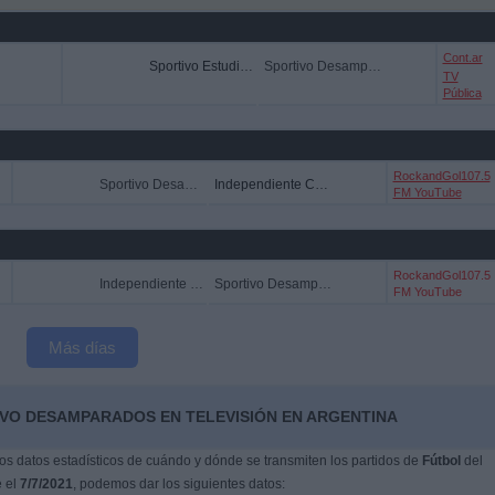
Cont.ar
Sportivo Estudiantes
Sportivo Desamparados
TV
Pública
RockandGol107.5
Sportivo Desamparados
Independiente Chivilcoy
FM YouTube
RockandGol107.5
Independiente Chivilcoy
Sportivo Desamparados
FM YouTube
Más días
IVO DESAMPARADOS EN TELEVISIÓN EN ARGENTINA
s datos estadísticos de cuándo y dónde se transmiten los partidos de
Fútbol
del
e el
7/7/2021
, podemos dar los siguientes datos: