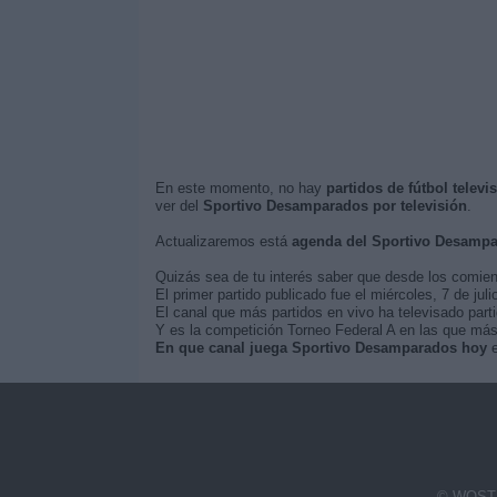
En este momento, no hay
partidos de fútbol telev
ver del
Sportivo Desamparados por televisión
.
Actualizaremos está
agenda del Sportivo Desampa
Quizás sea de tu interés saber que desde los comie
El primer partido publicado fue el miércoles, 7 de ju
El canal que más partidos en vivo ha televisado par
Y es la competición Torneo Federal A en las que más
En que canal juega Sportivo Desamparados hoy
e
© WOSTI