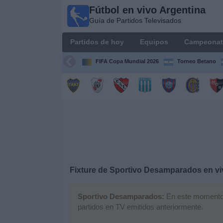
Fútbol en vivo Argentina
Fútbol en
Guía de Partidos Televisados
vivo
Argentina
Partidos de hoy
Equipos
Campeonat
Guía de
Partidos
FIFA Copa Mundial 2026
Torneo Betano
Televisados
Partidos
de
hoy
Equipos
Campeonatos
Fixture de
Sportivo Desamparados
en vi
Canales
Sportivo Desamparados:
En este momento n
TV
partidos en TV emitidos anteriormente.