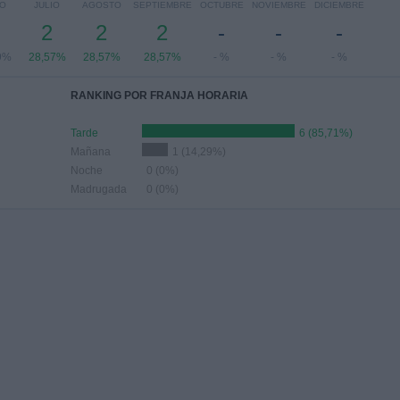
IO
JULIO
AGOSTO
SEPTIEMBRE
OCTUBRE
NOVIEMBRE
DICIEMBRE
2
2
2
-
-
-
9%
28,57%
28,57%
28,57%
- %
- %
- %
RANKING POR FRANJA HORARIA
Tarde
6 (85,71%)
Mañana
1 (14,29%)
Noche
0 (0%)
Madrugada
0 (0%)