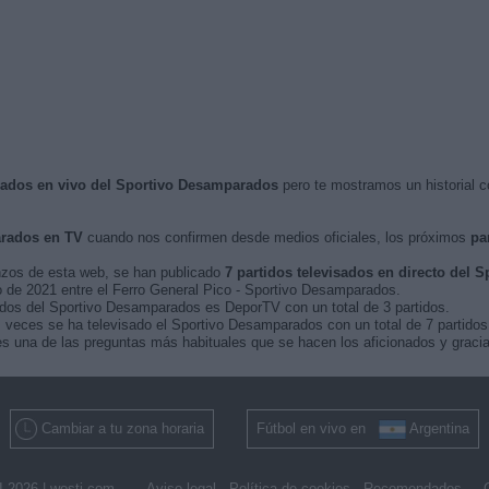
isados en vivo del Sportivo Desamparados
pero te mostramos un historial c
rados en TV
cuando nos confirmen desde medios oficiales, los próximos
pa
nzos de esta web, se han publicado
7 partidos televisados en directo del
lio de 2021 entre el Ferro General Pico - Sportivo Desamparados.
tidos del Sportivo Desamparados es DeporTV con un total de 3 partidos.
 veces se ha televisado el Sportivo Desamparados con un total de 7 partidos
s una de las preguntas más habituales que se hacen los aficionados y gracia
Cambiar a tu zona horaria
Fútbol en vivo en
Argentina
 2026 |
wosti.com
Aviso legal
Política de cookies
Recomendados