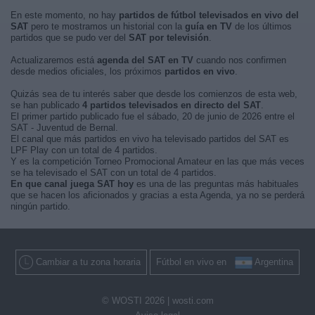
En este momento, no hay
partidos de fútbol televisados en vivo del
SAT
pero te mostramos un historial con la
guía en TV
de los últimos
partidos que se pudo ver del
SAT por televisión
.
Actualizaremos está
agenda del SAT en TV
cuando nos confirmen
desde medios oficiales, los próximos
partidos en vivo
.
Quizás sea de tu interés saber que desde los comienzos de esta web,
se han publicado
4 partidos televisados en directo del SAT
.
El primer partido publicado fue el sábado, 20 de junio de 2026 entre el
SAT - Juventud de Bernal.
El canal que más partidos en vivo ha televisado partidos del SAT es
LPF Play con un total de 4 partidos.
Y es la competición Torneo Promocional Amateur en las que más veces
se ha televisado el SAT con un total de 4 partidos.
En que canal juega SAT hoy
es una de las preguntas más habituales
que se hacen los aficionados y gracias a esta Agenda, ya no se perderá
ningún partido.
Cambiar a tu zona horaria
Fútbol en vivo en
Argentina
© WOSTI 2026 |
wosti.com