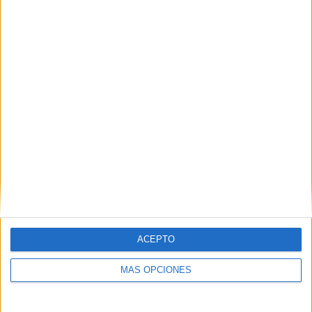
TOTAL
MÁXIMO
TOTAL
3
3
12
COMPETICIONES
VS Estrella de
RIVALES
Berisso
RANKING POR EQUIPOS
Estrella de Berisso
3 (15,79%)
Presidente Derqui
2 (10,53%)
Club Náutico Hacoaj
2 (10,53%)
Atlético Pilar
2 (10,53%)
Sportivo Pilar
2 (10,53%)
Ver ranking completo
RANKING POR COMPETICIONES
ACEPTO
Torneo Promocional Amateur
13 (68,42%)
MÁS OPCIONES
Federal C
5 (26,32%)
Primera B Femenina
1 (5,26%)