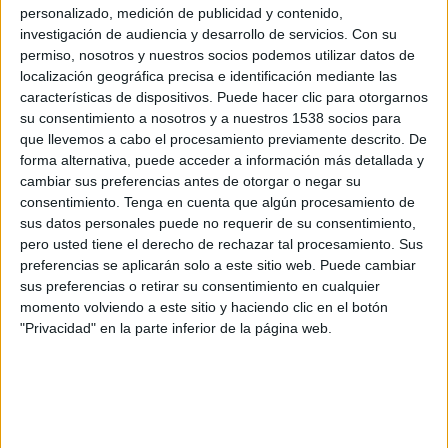
Provincial de Empalme Lobos
personalizado, medición de publicidad y contenido,
investigación de audiencia y desarrollo de servicios.
Con su
LPF Play
permiso, nosotros y nuestros socios podemos utilizar datos de
localización geográfica precisa e identificación mediante las
Sábado, 11/7/2026
características de dispositivos. Puede hacer clic para otorgarnos
15:00
Torneo Promocional Amateur
su consentimiento a nosotros y a nuestros 1538 socios para
que llevemos a cabo el procesamiento previamente descrito. De
SAT
forma alternativa, puede acceder a información más detallada y
cambiar sus preferencias antes de otorgar o negar su
Estrella de Berisso
consentimiento.
Tenga en cuenta que algún procesamiento de
LPF Play
sus datos personales puede no requerir de su consentimiento,
pero usted tiene el derecho de rechazar tal procesamiento. Sus
Domingo, 28/6/2026
preferencias se aplicarán solo a este sitio web. Puede cambiar
sus preferencias o retirar su consentimiento en cualquier
10:00
Torneo Promocional Amateur
momento volviendo a este sitio y haciendo clic en el botón
"Privacidad" en la parte inferior de la página web.
Atlético Pilar
SAT
LPF Play
Más días