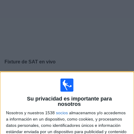
Otros
Deportes
Noticias
Widget
Fixture de
SAT
en vivo
×
SAT:
En este momento no hay ningún partido en vivo.
Puedes ver el historial de partidos en TV emitidos
anteriormente.
Su privacidad es importante para
nosotros
Sábado, 25/7/2026
Nosotros y nuestros 1538
socios
almacenamos y/o accedemos
15:00
Torneo Promocional Amateur
a información en un dispositivo, como cookies, y procesamos
datos personales, como identificadores únicos e información
SAT
estándar enviada por un dispositivo para publicidad y contenido