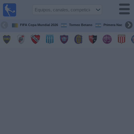
Fútbol en
vivo
Argentina
FIFA Copa Mundial 2026
Torneo Betano
Primera Nacional
Guía de
Partidos
Televisados
Partidos
de
hoy
Equipos
Campeonatos
Canales
TV