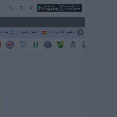
icana
Copa Argentina
La Liga EA Sports
Premier League
F