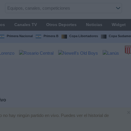
os
Canales TV
Otros Deportes
Noticias
Widget
Primera Nacional
Primera B
Copa Libertadores
Copa Sudamer
ivo
×
o hay ningún partido en vivo. Puedes ver el historial de