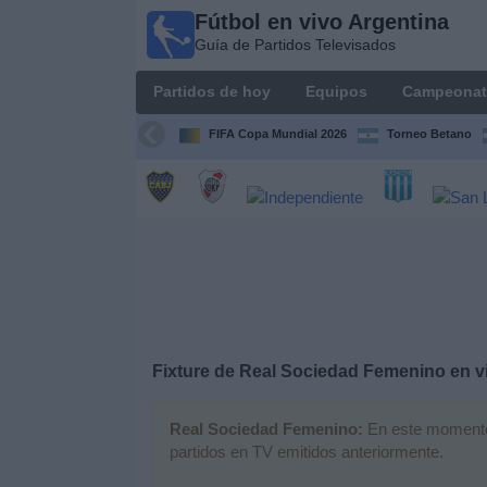
Fútbol en vivo Argentina
Fútbol en
Guía de Partidos Televisados
vivo
Argentina
Partidos de hoy
Equipos
Campeonat
Guía de
Partidos
FIFA Copa Mundial 2026
Torneo Betano
Televisados
Partidos
de
hoy
Equipos
Campeonatos
Fixture de
Real Sociedad Femenino
en v
Canales
Real Sociedad Femenino:
En este momento n
TV
partidos en TV emitidos anteriormente.