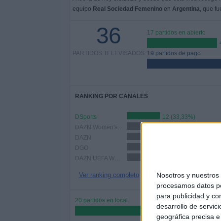
equipo
Real Sociedad Femenino
en
Argentina
, que fu
36
17 partidos en abierto
PARTIDOS TELEVISADOS
19 partidos de pago
RANKING POR CANALES
DSports
12 (33,33%)
DAZN Women's Football YouTube
10 (27,78%)
DAZN
8 (22,22%)
DGO
7 (19,44%)
DAZN UEFA Women's Champions League Youtube
5 (13,89%)
Nosotros y nuestro
Ver ranking completo
procesamos datos per
para publicidad y co
20 partidos en local
desarrollo de servici
55,56%
geográfica precisa e 