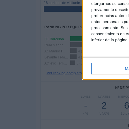
16 partidos de visitante
otorgarnos su conse
44,44%
previamente descrito
preferencias antes d
datos personales pue
RANKING POR EQUIPOS
procesamiento. Sus p
consentimiento en cu
FC Barcelona Femenino
8 (22,22%)
inferior de la página
Real Madrid Femenino
8 (22,22%)
At. Madrid Femenino
4 (11,11%)
Levante Femenino
4 (11,11%)
Athletic Femenino
3 (8,33%)
M
Ver ranking completo
Nº DE 
LUNES
MARTES
MIÉRC
-
2
- %
5,56%
16,6