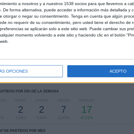
ntimiento a nosotros y a nuestros 1538 socios para que llevemos a ca
COMPETICIONES
VS FC
RIVALES
. De forma alternativa, puede acceder a información más detallada y 
Barcelona
e otorgar o negar su consentimiento.
Tenga en cuenta que algún proc
Femenino
de no requerir de su consentimiento, pero usted tiene el derecho de r
RANKING POR COMPETICIONES
referencias se aplicarán solo a este sitio web. Puede cambiar sus pref
alquier momento volviendo a este sitio y haciendo clic en el botón "Pri
Liga F
26 (72,22%)
 web.
Copa de la Reina
6 (16,67%)
Supercopa España Femenina
4 (11,11%)
Ver ranking completo
ÁS OPCIONES
ACEPTO
PARTIDOS POR DÍA DE LA SEMANA
OLES
JUEVES
VIERNES
SÁBADO
DOMINGO
6
2
2
7
17
7%
5,56%
5,56%
19,44%
47,22%
Nº DE PARTIDOS POR MES