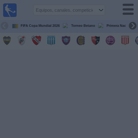
Fútbol en
vivo
Argentina
FIFA Copa Mundial 2026
Torneo Betano
Primera Nacional
Guía de
Partidos
Televisados
Partidos
de
hoy
Equipos
Campeonatos
Canales
TV