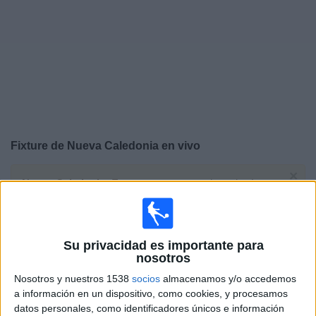
Otros
Deportes
Noticias
Widget
Fixture de
Nueva Caledonia
en vivo
×
Nueva Caledonia:
En este momento no hay ningún
partido en vivo. Puedes ver el historial de partidos en TV
emitidos anteriormente.
Su privacidad es importante para
Miércoles, 15/4/2026
nosotros
05:50
FIFA Women's Series
Nosotros y nuestros 1538
socios
almacenamos y/o accedemos
a información en un dispositivo, como cookies, y procesamos
Nueva Caledonia
datos personales, como identificadores únicos e información