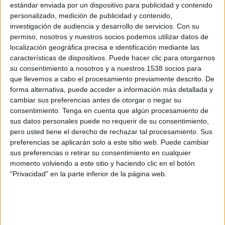
Indonesia
estándar enviada por un dispositivo para publicidad y contenido
personalizado, medición de publicidad y contenido,
FIFA+
DAZN (Ver en directo)
investigación de audiencia y desarrollo de servicios.
Con su
permiso, nosotros y nuestros socios podemos utilizar datos de
Sábado, 11/4/2026
localización geográfica precisa e identificación mediante las
características de dispositivos. Puede hacer clic para otorgarnos
10:30
FIFA Women's Series
su consentimiento a nosotros y a nuestros 1538 socios para
que llevemos a cabo el procesamiento previamente descrito. De
Nueva Caledonia
forma alternativa, puede acceder a información más detallada y
Tailandia
cambiar sus preferencias antes de otorgar o negar su
DAZN (Ver en directo)
FIFA+
consentimiento.
Tenga en cuenta que algún procesamiento de
DAZN App Gratis (Ver gratis)
sus datos personales puede no requerir de su consentimiento,
pero usted tiene el derecho de rechazar tal procesamiento. Sus
Jueves, 26/3/2026
preferencias se aplicarán solo a este sitio web. Puede cambiar
sus preferencias o retirar su consentimiento en cualquier
23:00
FIFA Copa Mundial 2026
momento volviendo a este sitio y haciendo clic en el botón
Playoffs
"Privacidad" en la parte inferior de la página web.
Nueva Caledonia
Jamaica
DGO
DSports (610/1610)