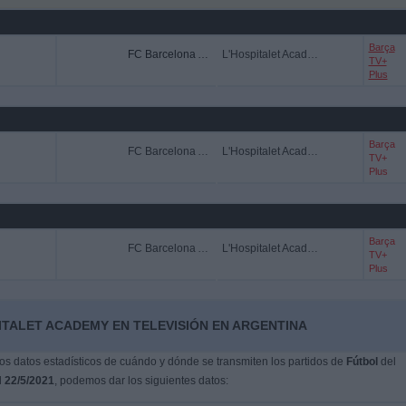
Barça
FC Barcelona Academy
L'Hospitalet Academy
TV+
Plus
Barça
FC Barcelona Academy
L'Hospitalet Academy
TV+
Plus
Barça
FC Barcelona Academy
L'Hospitalet Academy
TV+
Plus
ITALET ACADEMY EN TELEVISIÓN EN ARGENTINA
s datos estadísticos de cuándo y dónde se transmiten los partidos de
Fútbol
del
l
22/5/2021
, podemos dar los siguientes datos: