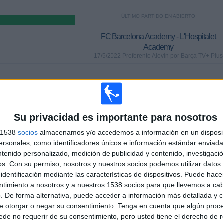
ÚLTIMO PARTIDO EN ABIERTO
FC Barcelona Academy - L'Hospitalet
Academy
17/5/2022 Preferente Alevín por Barça TV+ Plus
PARTIDOS
DÍAS
TOTAL
0
1541
1
Su privacidad es importante para nosotros
CONSECUTIVOS
SIN PARTIDO
CANALES TV
DE PAGO
GRATUÍTO
s 1538
socios
almacenamos y/o accedemos a información en un disposit
sonales, como identificadores únicos e información estándar enviada 
TOTAL
MÁXIMO
TOTAL
ntenido personalizado, medición de publicidad y contenido, investigaci
3
3
1
os.
Con su permiso, nosotros y nuestros socios podemos utilizar datos 
identificación mediante las características de dispositivos. Puede hacer
COMPETICIONES
VS FC
RIVALES
100%
ntimiento a nosotros y a nuestros 1538 socios para que llevemos a ca
Barcelona
Academy
. De forma alternativa, puede acceder a información más detallada y 
e otorgar o negar su consentimiento.
Tenga en cuenta que algún proc
RANKING POR COMPETICIONES
de no requerir de su consentimiento, pero usted tiene el derecho de r