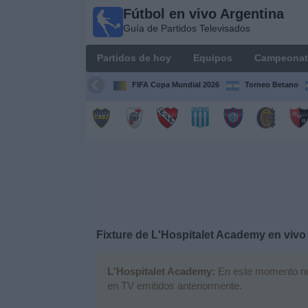
Fútbol en vivo Argentina
Fútbol en
Guía de Partidos Televisados
vivo
Argentina
Partidos de hoy
Equipos
Campeonat
Guía de
Partidos
FIFA Copa Mundial 2026
Torneo Betano
Televisados
Partidos
de
hoy
Equipos
Campeonatos
Fixture de
L'Hospitalet Academy
en vivo
Canales
L'Hospitalet Academy:
En este momento no h
TV
en TV emitidos anteriormente.