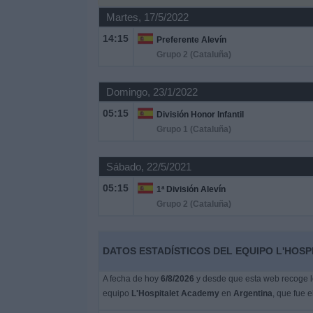
Otros
Martes, 17/5/2022
Deportes
14:15
Preferente Alevín
Grupo 2 (Cataluña)
Noticias
Domingo, 23/1/2022
Widget
05:15
División Honor Infantil
Grupo 1 (Cataluña)
Sábado, 22/5/2021
05:15
1ª División Alevín
Grupo 2 (Cataluña)
DATOS ESTADÍSTICOS DEL EQUIPO L'HOSP
A fecha de hoy
6/8/2026
y desde que esta web recoge lo
equipo
L'Hospitalet Academy
en
Argentina
, que fue e