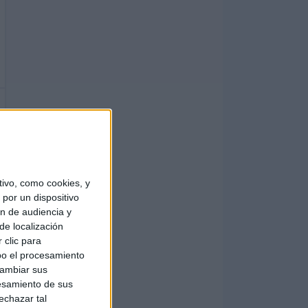
ivo, como cookies, y
por un dispositivo
ón de audiencia y
de localización
 clic para
bo el procesamiento
cambiar sus
esamiento de sus
echazar tal