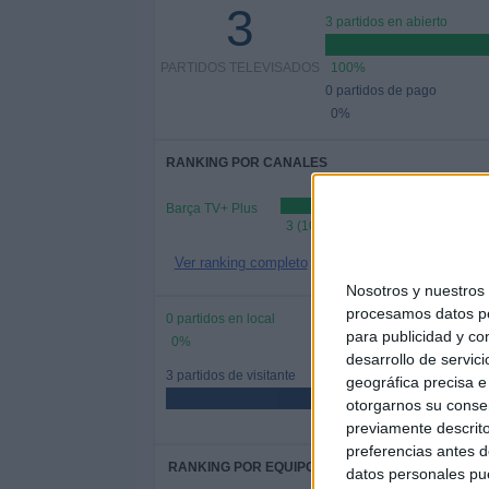
3
3 partidos en abierto
PARTIDOS TELEVISADOS
100%
0 partidos de pago
0%
RANKING POR CANALES
Barça TV+ Plus
3 (100%)
Ver ranking completo
Nosotros y nuestro
procesamos datos per
0 partidos en local
para publicidad y co
0%
desarrollo de servici
3 partidos de visitante
geográfica precisa e 
otorgarnos su conse
previamente descrito
preferencias antes d
RANKING POR EQUIPOS
datos personales pue