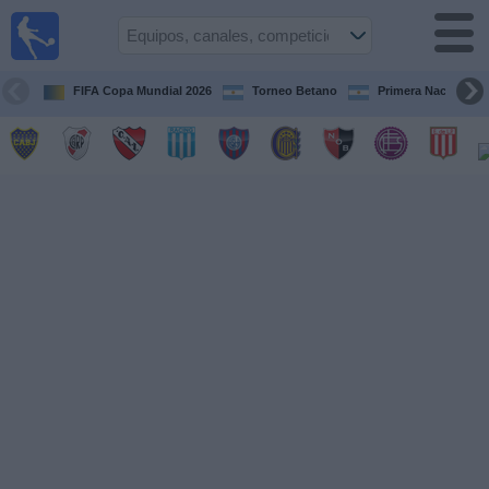
Fútbol en
vivo
Argentina
FIFA Copa Mundial 2026
Torneo Betano
Primera Nacional
Guía de
Partidos
Televisados
Partidos
de
hoy
Equipos
Campeonatos
Canales
TV