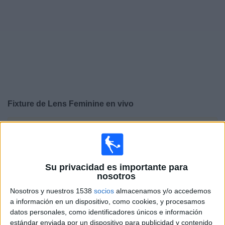
Otros
Deportes
Noticias
Widget
Fixture de
Lens Feminine
en vivo
×
Lens Feminine:
En este momento no hay ningún
partido en vivo. Puedes ver el historial de partidos en TV
emitidos anteriormente.
Su privacidad es importante para
nosotros
Sábado, 25/4/2026
Nosotros y nuestros 1538
socios
almacenamos y/o accedemos
16:00
D1 Féminine
a información en un dispositivo, como cookies, y procesamos
datos personales, como identificadores únicos e información
Lens Feminine
estándar enviada por un dispositivo para publicidad y contenido