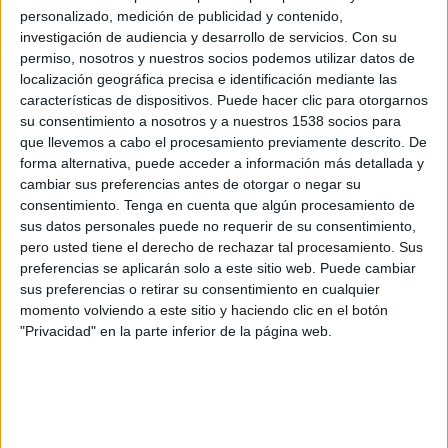
O. Marseille Femenino
personalizado, medición de publicidad y contenido,
DAZN App Gratis (Ver gratis)
FIFA+
investigación de audiencia y desarrollo de servicios.
Con su
Arkema Première Ligue YouTube
permiso, nosotros y nuestros socios podemos utilizar datos de
localización geográfica precisa e identificación mediante las
características de dispositivos. Puede hacer clic para otorgarnos
Miércoles, 22/4/2026
su consentimiento a nosotros y a nuestros 1538 socios para
13:45
D1 Féminine
que llevemos a cabo el procesamiento previamente descrito. De
forma alternativa, puede acceder a información más detallada y
Le Havre AC Femenino
cambiar sus preferencias antes de otorgar o negar su
consentimiento.
Tenga en cuenta que algún procesamiento de
Lens Feminine
sus datos personales puede no requerir de su consentimiento,
FIFA+
DAZN App Gratis (Ver gratis)
pero usted tiene el derecho de rechazar tal procesamiento. Sus
preferencias se aplicarán solo a este sitio web. Puede cambiar
Sábado, 28/3/2026
sus preferencias o retirar su consentimiento en cualquier
momento volviendo a este sitio y haciendo clic en el botón
12:00
D1 Féminine
"Privacidad" en la parte inferior de la página web.
Saint Etienne Feminine
Lens Feminine
FIFA+
DAZN App Gratis (Ver gratis)