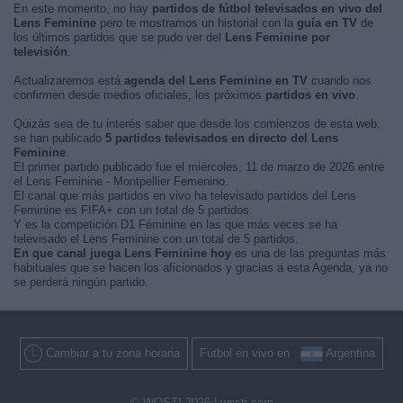
En este momento, no hay
partidos de fútbol televisados en vivo del
Lens Feminine
pero te mostramos un historial con la
guía en TV
de
los últimos partidos que se pudo ver del
Lens Feminine por
televisión
.
Actualizaremos está
agenda del Lens Feminine en TV
cuando nos
confirmen desde medios oficiales, los próximos
partidos en vivo
.
Quizás sea de tu interés saber que desde los comienzos de esta web,
se han publicado
5 partidos televisados en directo del Lens
Feminine
.
El primer partido publicado fue el miércoles, 11 de marzo de 2026 entre
el Lens Feminine - Montpellier Femenino.
El canal que más partidos en vivo ha televisado partidos del Lens
Feminine es FIFA+ con un total de 5 partidos.
Y es la competición D1 Féminine en las que más veces se ha
televisado el Lens Feminine con un total de 5 partidos.
En que canal juega Lens Feminine hoy
es una de las preguntas más
habituales que se hacen los aficionados y gracias a esta Agenda, ya no
se perderá ningún partido.
Cambiar a tu zona horaria
Fútbol en vivo en
Argentina
© WOSTI 2026 |
wosti.com