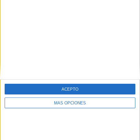
COMPETICIONES
VS São Paulo
RIVALES
Academy
RANKING POR EQUIPOS
São Paulo Academy
1 (25%)
Cortuluá Academy
1 (25%)
Olimpia Academy
1 (25%)
Criciúma Academy
1 (25%)
Ver ranking completo
RANKING POR COMPETICIONES
ACEPTO
Centenario Granate Sub-19
2 (50%)
Copa Libertadores Sub-20
2 (50%)
MÁS OPCIONES
Ver ranking completo
Nº DE PARTIDOS POR DÍA DE LA SEMANA