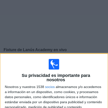
Otros
Deportes
Noticias
Widget
Fixture de
Lanús Academy
en vivo
×
Lanús Academy:
En este momento no hay ningún
partido en vivo. Puedes ver el historial de partidos en TV
emitidos anteriormente.
Su privacidad es importante para
nosotros
Domingo, 14/2/2016
Nosotros y nuestros 1538
socios
almacenamos y/o accedemos
a información en un dispositivo, como cookies, y procesamos
17:00
Copa Libertadores Sub-20
datos personales, como identificadores únicos e información
3er Puesto
estándar enviada por un dispositivo para publicidad y contenido
personalizado, medición de publicidad y contenido,