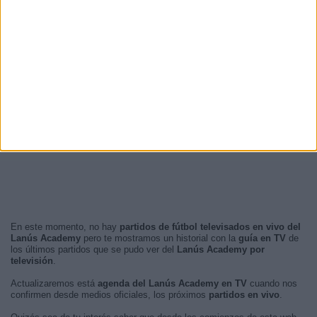
En este momento, no hay
partidos de fútbol televisados en vivo del
Lanús Academy
pero te mostramos un historial con la
guía en TV
de
los últimos partidos que se pudo ver del
Lanús Academy por
televisión
.
Actualizaremos está
agenda del Lanús Academy en TV
cuando nos
confirmen desde medios oficiales, los próximos
partidos en vivo
.