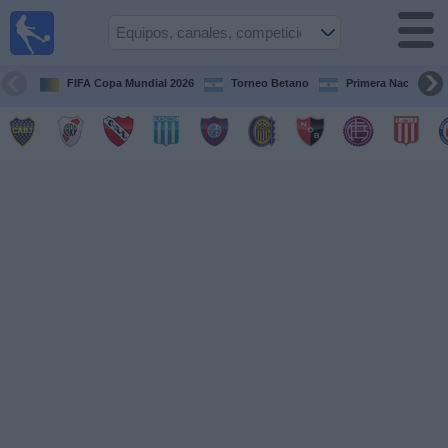
Fútbol en
vivo
Argentina
FIFA Copa Mundial 2026
Torneo Betano
Primera Nacional
Guía de
Partidos
Televisados
Partidos
de
hoy
Equipos
Campeonatos
Canales
TV