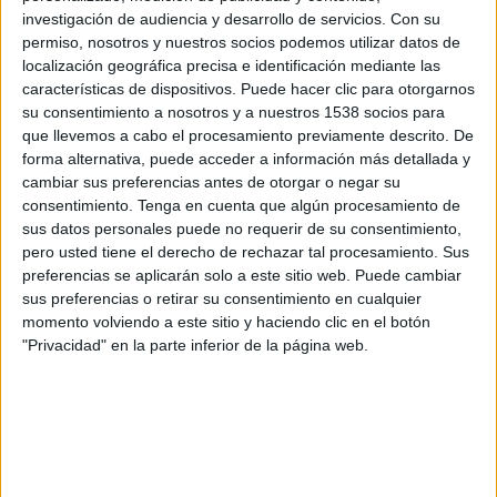
Cortuluá Academy
investigación de audiencia y desarrollo de servicios.
Con su
Lanús Academy
permiso, nosotros y nuestros socios podemos utilizar datos de
FOX Play
localización geográfica precisa e identificación mediante las
características de dispositivos. Puede hacer clic para otorgarnos
su consentimiento a nosotros y a nuestros 1538 socios para
Jueves, 11/2/2016
que llevemos a cabo el procesamiento previamente descrito. De
19:15
Copa Libertadores Sub-20
forma alternativa, puede acceder a información más detallada y
Semifinales
cambiar sus preferencias antes de otorgar o negar su
consentimiento.
Tenga en cuenta que algún procesamiento de
São Paulo Academy
sus datos personales puede no requerir de su consentimiento,
Lanús Academy
pero usted tiene el derecho de rechazar tal procesamiento. Sus
preferencias se aplicarán solo a este sitio web. Puede cambiar
FOX Play
sus preferencias o retirar su consentimiento en cualquier
momento volviendo a este sitio y haciendo clic en el botón
Martes, 16/12/2014
"Privacidad" en la parte inferior de la página web.
19:30
Centenario Granate Sub-19
Final
Lanús Academy
Criciúma Academy
TyC Sports
TyC Sports Interior