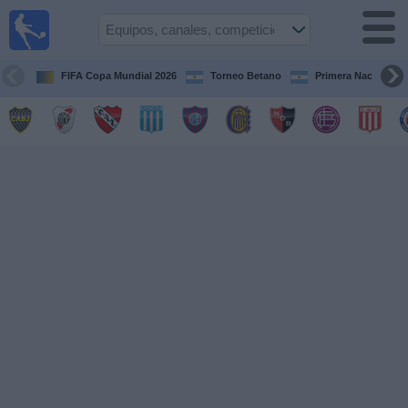
Fútbol en
vivo
Argentina
FIFA Copa Mundial 2026
Torneo Betano
Primera Nacional
Guía de
Partidos
Televisados
Partidos
de
hoy
Equipos
Campeonatos
Canales
TV