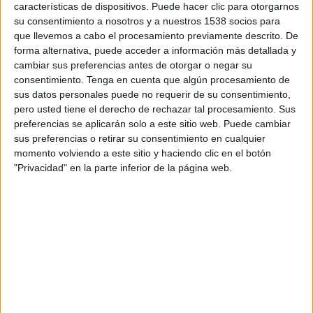
Connah's Quay
características de dispositivos. Puede hacer clic para otorgarnos
su consentimiento a nosotros y a nuestros 1538 socios para
KF Ballkani
que llevemos a cabo el procesamiento previamente descrito. De
OneFootball PPV
forma alternativa, puede acceder a información más detallada y
cambiar sus preferencias antes de otorgar o negar su
consentimiento.
Tenga en cuenta que algún procesamiento de
DATOS ESTADÍSTICOS DEL EQUIPO KF BALLKANI EN
sus datos personales puede no requerir de su consentimiento,
TELEVISIÓN EN ARGENTINA
pero usted tiene el derecho de rechazar tal procesamiento. Sus
preferencias se aplicarán solo a este sitio web. Puede cambiar
A fecha de hoy
9/8/2026
y desde que esta web recoge los datos
sus preferencias o retirar su consentimiento en cualquier
estadísticos de cuándo y dónde se transmiten los partidos de
Fútbol
del
momento volviendo a este sitio y haciendo clic en el botón
equipo
KF Ballkani
en
Argentina
, que fue el
8/9/2022
, podemos dar los
"Privacidad" en la parte inferior de la página web.
siguientes datos:
13
PARTIDOS TELEVISADOS
0 partidos en abierto
0%
13 partidos de pago
100%