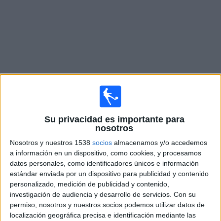
Otros
Deportes
Noticias
Widget
Fixture de
KF Ballkani
en vivo
Su privacidad es importante para
×
nosotros
KF Ballkani:
En este momento no hay ningún partido
en vivo. Puedes ver el historial de partidos en TV
Nosotros y nuestros 1538
socios
almacenamos y/o accedemos
emitidos anteriormente.
a información en un dispositivo, como cookies, y procesamos
datos personales, como identificadores únicos e información
estándar enviada por un dispositivo para publicidad y contenido
Miércoles, 8/7/2026
personalizado, medición de publicidad y contenido,
14:30
Conference League
investigación de audiencia y desarrollo de servicios.
Con su
1ª Ronda Clasificación
permiso, nosotros y nuestros socios podemos utilizar datos de
localización geográfica precisa e identificación mediante las