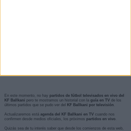
En este momento, no hay
partidos de fútbol televisados en vivo del
KF Ballkani
pero te mostramos un historial con la
guía en TV
de los
últimos partidos que se pudo ver del
KF Ballkani por televisión
.
Actualizaremos está
agenda del KF Ballkani en TV
cuando nos
confirmen desde medios oficiales, los próximos
partidos en vivo
.
Quizás sea de tu interés saber que desde los comienzos de esta web,