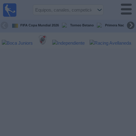
Fútbol en
vivo
Argentina
FIFA Copa Mundial 2026
Torneo Betano
Primera Nacional
Guía de
Partidos
Televisados
Partidos
de
hoy
Equipos
Campeonatos
Canales
TV