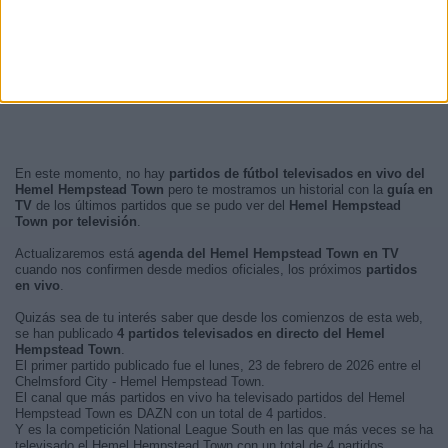
En este momento, no hay
partidos de fútbol televisados en vivo del
Hemel Hempstead Town
pero te mostramos un historial con la
guía en
TV
de los últimos partidos que se pudo ver del
Hemel Hempstead
Town por televisión
.
Actualizaremos está
agenda del Hemel Hempstead Town en TV
cuando nos confirmen desde medios oficiales, los próximos
partidos
en vivo
.
Quizás sea de tu interés saber que desde los comienzos de esta web,
se han publicado
4 partidos televisados en directo del Hemel
Hempstead Town
.
El primer partido publicado fue el lunes, 23 de febrero de 2026 entre el
Chelmsford City - Hemel Hempstead Town.
El canal que más partidos en vivo ha televisado partidos del Hemel
Hempstead Town es DAZN con un total de 4 partidos.
Y es la competición National League South en las que más veces se ha
televisado el Hemel Hempstead Town con un total de 4 partidos.