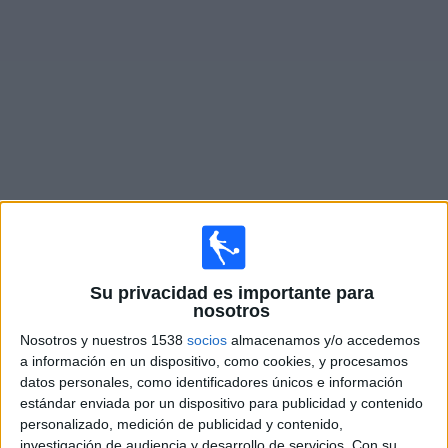
Otros
Deportes
Noticias
Widget
Fixture de
Hemel Hempstead Town
en vivo
×
Hemel Hempstead Town:
En este momento no hay
ningún partido en vivo. Puedes ver el historial de
Su privacidad es importante para
partidos en TV emitidos anteriormente.
nosotros
Nosotros y nuestros 1538
socios
almacenamos y/o accedemos
Martes, 28/4/2026
a información en un dispositivo, como cookies, y procesamos
datos personales, como identificadores únicos e información
15:45
National League South
estándar enviada por un dispositivo para publicidad y contenido
personalizado, medición de publicidad y contenido,
Hemel Hempstead Town
investigación de audiencia y desarrollo de servicios.
Con su