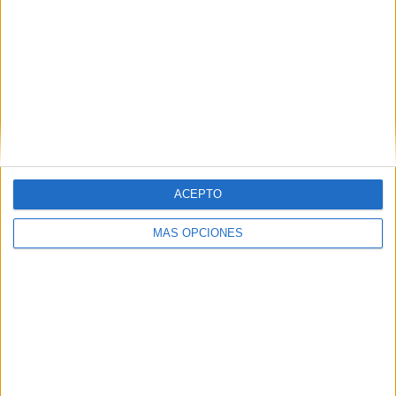
Chelmsford City
1 (25%)
Dorking Wanderers
1 (25%)
Chippenham Town
1 (25%)
Weston-super-Mare AFC
1 (25%)
Ver ranking completo
RANKING POR COMPETICIONES
National League South
4 (100%)
ACEPTO
Ver ranking completo
MÁS OPCIONES
Nº DE PARTIDOS POR DÍA DE LA SEMANA
LUNES
MARTES
MIÉRCOLES
JUEVES
VIERNES
1
2
-
-
-
25%
50%
- %
- %
- %
SÁBADO
DOMINGO
1
-