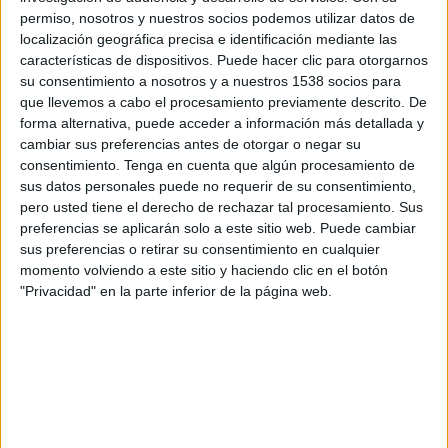
Weston-super-Mare AFC
permiso, nosotros y nuestros socios podemos utilizar datos de
DAZN (Ver en directo)
localización geográfica precisa e identificación mediante las
características de dispositivos. Puede hacer clic para otorgarnos
su consentimiento a nosotros y a nuestros 1538 socios para
Sábado, 28/3/2026
que llevemos a cabo el procesamiento previamente descrito. De
11:00
National League South
forma alternativa, puede acceder a información más detallada y
cambiar sus preferencias antes de otorgar o negar su
Dorking Wanderers
consentimiento.
Tenga en cuenta que algún procesamiento de
Hemel Hempstead Town
sus datos personales puede no requerir de su consentimiento,
pero usted tiene el derecho de rechazar tal procesamiento. Sus
DAZN (Ver en directo)
preferencias se aplicarán solo a este sitio web. Puede cambiar
sus preferencias o retirar su consentimiento en cualquier
Martes, 10/3/2026
momento volviendo a este sitio y haciendo clic en el botón
"Privacidad" en la parte inferior de la página web.
15:45
National League South
Hemel Hempstead Town
Chippenham Town
DAZN (Ver en directo)
Más días