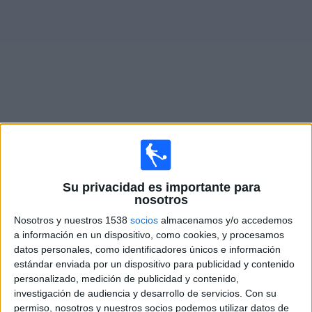
Otros
Deportes
Noticias
Widget
Fixture de
FF Jaro
en vivo
Domingo, 16/8/2026
Su privacidad es importante para
10:00
Veikkausliiga
nosotros
Nosotros y nuestros 1538
socios
almacenamos y/o accedemos
HJK Helsinki
a información en un dispositivo, como cookies, y procesamos
FF Jaro
datos personales, como identificadores únicos e información
estándar enviada por un dispositivo para publicidad y contenido
OneFootball PPV
personalizado, medición de publicidad y contenido,
investigación de audiencia y desarrollo de servicios.
Con su
Sábado, 22/8/2026
permiso, nosotros y nuestros socios podemos utilizar datos de