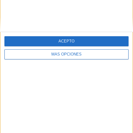
IFK Mariehamn
4 (9,3%)
FC Ilves
4 (9,3%)
KuPS
4 (9,3%)
VPS
4 (9,3%)
SJK Seinäjoki
4 (9,3%)
Ver ranking completo
ACEPTO
RANKING POR COMPETICIONES
MÁS OPCIONES
Veikkausliiga
43 (100%)
Ver ranking completo
Nº DE PARTIDOS POR DÍA DE LA SEMANA
LUNES
MARTES
MIÉRCOLES
JUEVES
VIERNES
1
1
4
-
6
2,33%
2,33%
9,3%
- %
13,95%
SÁBADO
DOMINGO