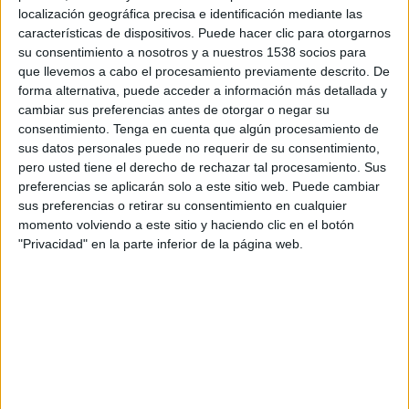
localización geográfica precisa e identificación mediante las
11:00
Veikkausliiga
características de dispositivos. Puede hacer clic para otorgarnos
su consentimiento a nosotros y a nuestros 1538 socios para
FF Jaro
que llevemos a cabo el procesamiento previamente descrito. De
AC Oulu
forma alternativa, puede acceder a información más detallada y
cambiar sus preferencias antes de otorgar o negar su
consentimiento.
Tenga en cuenta que algún procesamiento de
OneFootball PPV
sus datos personales puede no requerir de su consentimiento,
pero usted tiene el derecho de rechazar tal procesamiento. Sus
Lunes, 31/8/2026
preferencias se aplicarán solo a este sitio web. Puede cambiar
sus preferencias o retirar su consentimiento en cualquier
13:00
Veikkausliiga
momento volviendo a este sitio y haciendo clic en el botón
"Privacidad" en la parte inferior de la página web.
IFK Mariehamn
FF Jaro
OneFootball PPV
DATOS ESTADÍSTICOS DEL EQUIPO FF JARO EN
TELEVISIÓN EN ARGENTINA