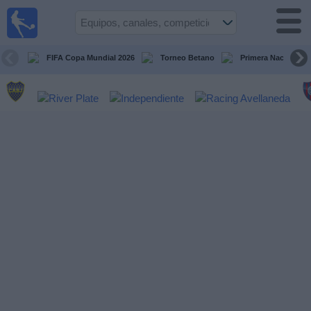
Fútbol en
vivo
Argentina
FIFA Copa Mundial 2026
Torneo Betano
Primera Nacional
Guía de
Partidos
Televisados
Partidos
de
hoy
Equipos
Campeonatos
Canales
TV