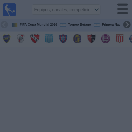
Fútbol en
vivo
Argentina
FIFA Copa Mundial 2026
Torneo Betano
Primera Nacional
Guía de
Partidos
Televisados
Partidos
de
hoy
Equipos
Campeonatos
Canales
TV