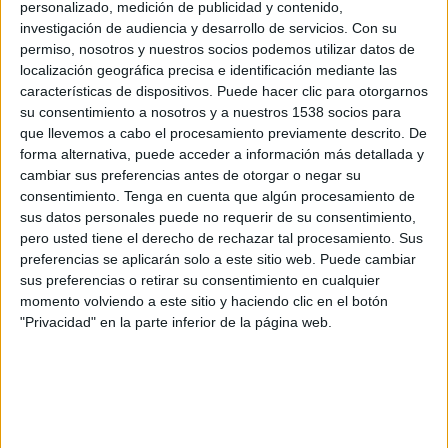
personalizado, medición de publicidad y contenido,
FC Ezeiza
investigación de audiencia y desarrollo de servicios.
Con su
LPF Play
permiso, nosotros y nuestros socios podemos utilizar datos de
localización geográfica precisa e identificación mediante las
Martes, 14/7/2026
características de dispositivos. Puede hacer clic para otorgarnos
su consentimiento a nosotros y a nuestros 1538 socios para
14:00
Torneo Promocional Amateur
que llevemos a cabo el procesamiento previamente descrito. De
forma alternativa, puede acceder a información más detallada y
Buenos Aires City FC
cambiar sus preferencias antes de otorgar o negar su
FC Ezeiza
consentimiento.
Tenga en cuenta que algún procesamiento de
LPF Play
sus datos personales puede no requerir de su consentimiento,
pero usted tiene el derecho de rechazar tal procesamiento. Sus
Miércoles, 8/7/2026
preferencias se aplicarán solo a este sitio web. Puede cambiar
sus preferencias o retirar su consentimiento en cualquier
15:00
Torneo Promocional Amateur
momento volviendo a este sitio y haciendo clic en el botón
"Privacidad" en la parte inferior de la página web.
FC Ezeiza
Control Orientado
LPF Play
Más días