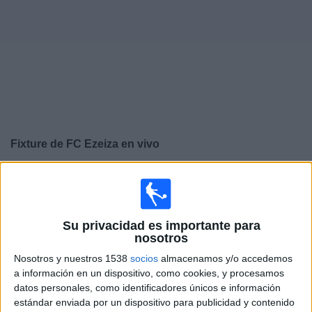
Otros
Deportes
Noticias
Widget
Fixture de
FC Ezeiza
en vivo
×
FC Ezeiza:
En este momento no hay ningún partido en
vivo. Puedes ver el historial de partidos en TV emitidos
anteriormente.
Su privacidad es importante para
nosotros
Jueves, 30/7/2026
Nosotros y nuestros 1538
socios
almacenamos y/o accedemos
10:00
a información en un dispositivo, como cookies, y procesamos
Torneo Promocional Amateur
datos personales, como identificadores únicos e información
Barrancas UMET FC
estándar enviada por un dispositivo para publicidad y contenido