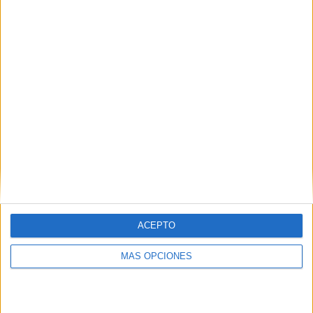
TOTAL
MÁXIMO
TOTAL
1
3
8
COMPETICIONES
VS Barrancas
RIVALES
UMET FC
RANKING POR EQUIPOS
Barrancas UMET FC
3 (25%)
Belgrano Zárate
2 (16,67%)
SAT
2 (16,67%)
Club Náutico Hacoaj
1 (8,33%)
Estrella de Berisso
1 (8,33%)
Ver ranking completo
ACEPTO
RANKING POR COMPETICIONES
MÁS OPCIONES
Torneo Promocional Amateur
12 (100%)
Ver ranking completo