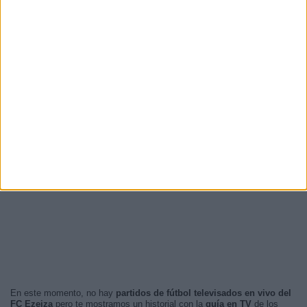
En este momento, no hay
partidos de fútbol televisados en vivo del
FC Ezeiza
pero te mostramos un historial con la
guía en TV
de los