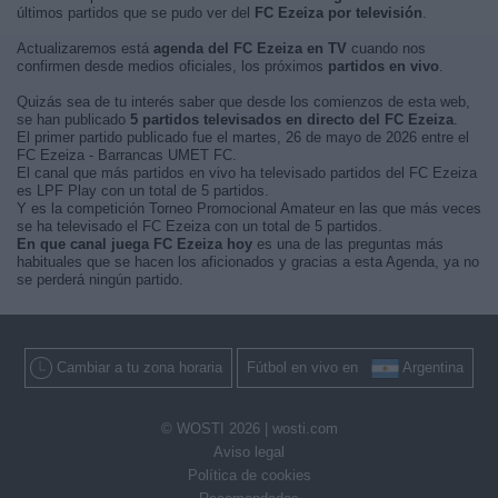
últimos partidos que se pudo ver del
FC Ezeiza por televisión
.
Actualizaremos está
agenda del FC Ezeiza en TV
cuando nos
confirmen desde medios oficiales, los próximos
partidos en vivo
.
Quizás sea de tu interés saber que desde los comienzos de esta web,
se han publicado
5 partidos televisados en directo del FC Ezeiza
.
El primer partido publicado fue el martes, 26 de mayo de 2026 entre el
FC Ezeiza - Barrancas UMET FC.
El canal que más partidos en vivo ha televisado partidos del FC Ezeiza
es LPF Play con un total de 5 partidos.
Y es la competición Torneo Promocional Amateur en las que más veces
se ha televisado el FC Ezeiza con un total de 5 partidos.
En que canal juega FC Ezeiza hoy
es una de las preguntas más
habituales que se hacen los aficionados y gracias a esta Agenda, ya no
se perderá ningún partido.
Cambiar a tu zona horaria
Fútbol en vivo en
Argentina
© WOSTI 2026 |
wosti.com
Aviso legal
Política de cookies