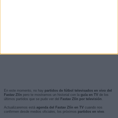
En este momento, no hay
partidos de fútbol televisados en vivo del
Fastav Zlín
pero te mostramos un historial con la
guía en TV
de los
últimos partidos que se pudo ver del
Fastav Zlín por televisión
.
Actualizaremos está
agenda del Fastav Zlín en TV
cuando nos
confirmen desde medios oficiales, los próximos
partidos en vivo
.