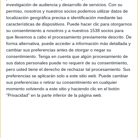
Fastav Zlín
investigación de audiencia y desarrollo de servicios.
Con su
OneFootball
permiso, nosotros y nuestros socios podemos utilizar datos de
localización geográfica precisa e identificación mediante las
características de dispositivos. Puede hacer clic para otorgarnos
Miércoles, 24/5/2023
su consentimiento a nosotros y a nuestros 1538 socios para
14:00
Liga checa
que llevemos a cabo el procesamiento previamente descrito. De
forma alternativa, puede acceder a información más detallada y
Fastav Zlín
cambiar sus preferencias antes de otorgar o negar su
Baník Ostrava
consentimiento.
Tenga en cuenta que algún procesamiento de
sus datos personales puede no requerir de su consentimiento,
OneFootball
pero usted tiene el derecho de rechazar tal procesamiento. Sus
preferencias se aplicarán solo a este sitio web. Puede cambiar
Domingo, 21/5/2023
sus preferencias o retirar su consentimiento en cualquier
momento volviendo a este sitio y haciendo clic en el botón
10:00
Liga checa
"Privacidad" en la parte inferior de la página web.
FK Pardubice
Fastav Zlín
OneFootball
Más días