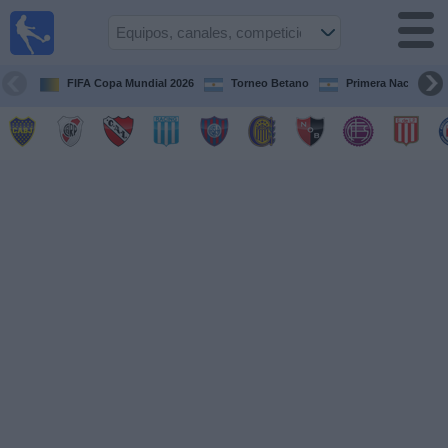
Fútbol en
vivo
Argentina
FIFA Copa Mundial 2026
Torneo Betano
Primera Nacional
Guía de
Partidos
Televisados
Partidos
de
hoy
Equipos
Campeonatos
Canales
TV