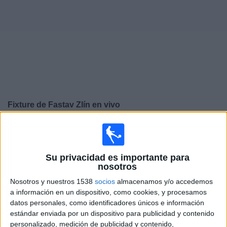
Otros
Deportes
Noticias
Widget
Fixture de
Fastav Zlín
en vivo
×
Fastav Zlín:
En este momento no hay ningún partido en
vivo. Puedes ver el historial de partidos en TV emitidos
anteriormente.
Su privacidad es importante para
nosotros
Domingo, 28/5/2023
Nosotros y nuestros 1538
socios
almacenamos y/o accedemos
a información en un dispositivo, como cookies, y procesamos
12:00
Liga checa
datos personales, como identificadores únicos e información
estándar enviada por un dispositivo para publicidad y contenido
Zbrojovka Brno
personalizado, medición de publicidad y contenido,