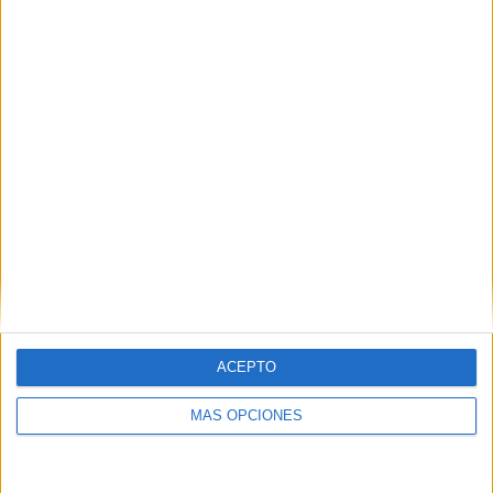
COMPETICIONES
VS Atlético
RIVALES
Nacional
RANKING POR EQUIPOS
Atlético Nacional
8 (8,7%)
Junior
7 (7,61%)
Deportivo Cali
7 (7,61%)
Águilas Doradas Rionegro
7 (7,61%)
Medellín
7 (7,61%)
Ver ranking completo
RANKING POR COMPETICIONES
Liga Colombiana
86 (93,48%)
Copa Colombia
3 (3,26%)
ACEPTO
Amistoso
2 (2,17%)
Torneo BetPlay DIMAYOR
1 (1,09%)
MÁS OPCIONES
Ver ranking completo