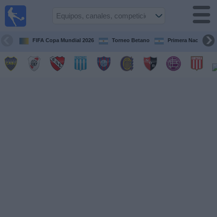
Fútbol en
vivo
Argentina
FIFA Copa Mundial 2026
Torneo Betano
Primera Nacional
Guía de
Partidos
Televisados
Partidos
de
hoy
Equipos
Campeonatos
Canales
TV