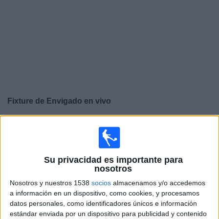
Otros
Deportes
Noticias
Widget
Fixture de
Envigado
en vivo
×
Envigado:
En este momento no hay ningún partido en
vivo. Puedes ver el historial de partidos en TV emitidos
anteriormente.
Su privacidad es importante para
nosotros
Jueves, 30/7/2026
Nosotros y nuestros 1538
socios
almacenamos y/o accedemos
17:30
Copa Colombia
a información en un dispositivo, como cookies, y procesamos
datos personales, como identificadores únicos e información
Envigado
estándar enviada por un dispositivo para publicidad y contenido