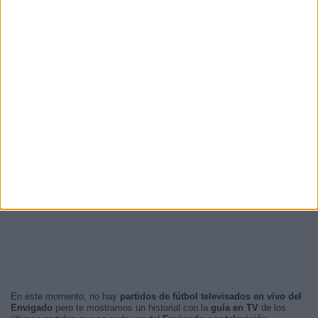
En este momento, no hay
partidos de fútbol televisados en vivo del
Envigado
pero te mostramos un historial con la
guía en TV
de los