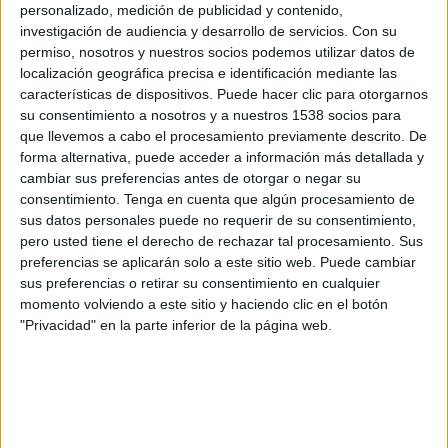
Once Caldas
personalizado, medición de publicidad y contenido,
investigación de audiencia y desarrollo de servicios.
Con su
Win Sports TV YouTube
permiso, nosotros y nuestros socios podemos utilizar datos de
localización geográfica precisa e identificación mediante las
Martes, 21/7/2026
características de dispositivos. Puede hacer clic para otorgarnos
su consentimiento a nosotros y a nuestros 1538 socios para
21:00
Copa Colombia
que llevemos a cabo el procesamiento previamente descrito. De
Once Caldas
forma alternativa, puede acceder a información más detallada y
cambiar sus preferencias antes de otorgar o negar su
Envigado
consentimiento.
Tenga en cuenta que algún procesamiento de
Win Sports TV YouTube
sus datos personales puede no requerir de su consentimiento,
pero usted tiene el derecho de rechazar tal procesamiento. Sus
Sábado, 18/4/2026
preferencias se aplicarán solo a este sitio web. Puede cambiar
sus preferencias o retirar su consentimiento en cualquier
17:30
Torneo BetPlay DIMAYOR
momento volviendo a este sitio y haciendo clic en el botón
"Privacidad" en la parte inferior de la página web.
Envigado
Patriotas
Win Sports TV YouTube
DATOS ESTADÍSTICOS DEL EQUIPO ENVIGADO EN