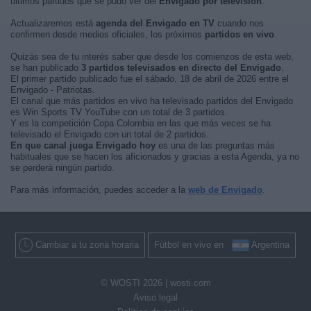
últimos partidos que se pudo ver del
Envigado por televisión
.
Actualizaremos está
agenda del Envigado en TV
cuando nos
confirmen desde medios oficiales, los próximos
partidos en vivo
.
Quizás sea de tu interés saber que desde los comienzos de esta web,
se han publicado
3 partidos televisados en directo del Envigado
.
El primer partido publicado fue el sábado, 18 de abril de 2026 entre el
Envigado - Patriotas.
El canal que más partidos en vivo ha televisado partidos del Envigado
es Win Sports TV YouTube con un total de 3 partidos.
Y es la competición Copa Colombia en las que más veces se ha
televisado el Envigado con un total de 2 partidos.
En que canal juega Envigado hoy
es una de las preguntas más
habituales que se hacen los aficionados y gracias a esta Agenda, ya no
se perderá ningún partido.
Para más información, puedes acceder a la
web de Envigado
.
Cambiar a tu zona horaria
Fútbol en vivo en
Argentina
© WOSTI 2026 |
wosti.com
Aviso legal