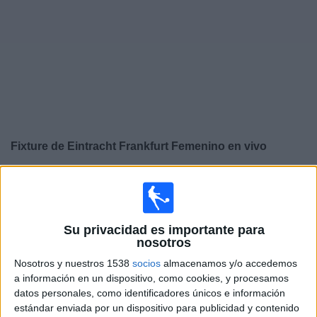
Otros
Deportes
Noticias
Widget
Fixture de
Eintracht Frankfurt Femenino
en vivo
×
Eintracht Frankfurt Femenino:
En este momento no
hay ningún partido en vivo. Puedes ver el historial de
partidos en TV emitidos anteriormente.
Su privacidad es importante para
nosotros
Miércoles, 18/3/2026
Nosotros y nuestros 1538
socios
almacenamos y/o accedemos
13:00
Bundesliga Femenina
a información en un dispositivo, como cookies, y procesamos
datos personales, como identificadores únicos e información
Eintracht Frankfurt Femenino
estándar enviada por un dispositivo para publicidad y contenido