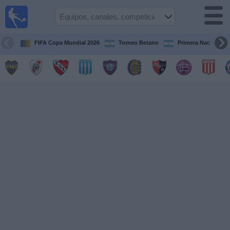
Fútbol en
vivo
Argentina
FIFA Copa Mundial 2026
Torneo Betano
Primera Nacional
Guía de
Partidos
Televisados
Partidos
de
hoy
Equipos
Campeonatos
Canales
TV