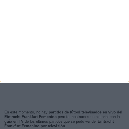
En este momento, no hay
partidos de fútbol televisados en vivo del
Eintracht Frankfurt Femenino
pero te mostramos un historial con la
guía en TV
de los últimos partidos que se pudo ver del
Eintracht
Frankfurt Femenino por televisión
.