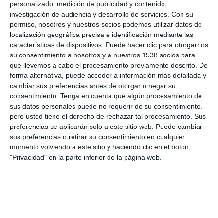
personalizado, medición de publicidad y contenido,
Hoffenheim Femenino
investigación de audiencia y desarrollo de servicios.
Con su
OneFootball PPV
permiso, nosotros y nuestros socios podemos utilizar datos de
localización geográfica precisa e identificación mediante las
Miércoles, 11/3/2026
características de dispositivos. Puede hacer clic para otorgarnos
su consentimiento a nosotros y a nuestros 1538 socios para
13:30
Copa de Alemania Femenina
que llevemos a cabo el procesamiento previamente descrito. De
forma alternativa, puede acceder a información más detallada y
Wolfsburg Femenino
cambiar sus preferencias antes de otorgar o negar su
Eintracht Frankfurt Femenino
consentimiento.
Tenga en cuenta que algún procesamiento de
OneFootball PPV
sus datos personales puede no requerir de su consentimiento,
pero usted tiene el derecho de rechazar tal procesamiento. Sus
Lunes, 23/2/2026
preferencias se aplicarán solo a este sitio web. Puede cambiar
sus preferencias o retirar su consentimiento en cualquier
13:00
Bundesliga Femenina
momento volviendo a este sitio y haciendo clic en el botón
"Privacidad" en la parte inferior de la página web.
Eintracht Frankfurt Femenino
Freiburg Femenino
OneFootball PPV
DATOS ESTADÍSTICOS DEL EQUIPO EINTRACHT