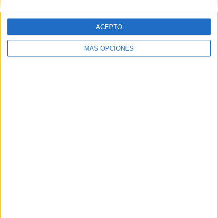
Ver ranking completo
ACEPTO
Nº DE PARTIDOS POR DÍA DE LA SEMANA
MÁS OPCIONES
LUNES
MARTES
MIÉRCOLES
JUEVES
VIERNES
-
2
4
-
10
- %
2,99%
5,97%
- %
14,93%
SÁBADO
DOMINGO
44
7
65,67%
10,45%
Nº DE PARTIDOS POR MES
ENERO
FEBRERO
MARZO
ABRIL
MAYO
JUNIO
JULIO
-
1
9
10
6
-
1
- %
1,49%
13,43%
14,93%
8,96%
- %
1,49%
AGOSTO
SEPTIEMBRE
OCTUBRE
NOVIEMBRE
DICIEMBRE