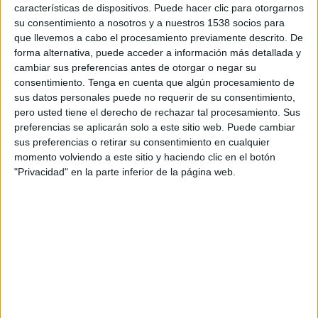
características de dispositivos. Puede hacer clic para otorgarnos
09:00
Regionalliga
su consentimiento a nosotros y a nuestros 1538 socios para
Eintracht Frankfurt II
que llevemos a cabo el procesamiento previamente descrito. De
forma alternativa, puede acceder a información más detallada y
Stuttgarter Kickers
cambiar sus preferencias antes de otorgar o negar su
OneFootball PPV
consentimiento.
Tenga en cuenta que algún procesamiento de
sus datos personales puede no requerir de su consentimiento,
pero usted tiene el derecho de rechazar tal procesamiento. Sus
DATOS ESTADÍSTICOS DEL EQUIPO EINTRACHT
preferencias se aplicarán solo a este sitio web. Puede cambiar
FRANKFURT II EN TELEVISIÓN EN ARGENTINA
sus preferencias o retirar su consentimiento en cualquier
momento volviendo a este sitio y haciendo clic en el botón
A fecha de hoy
7/8/2026
y desde que esta web recoge los datos
"Privacidad" en la parte inferior de la página web.
estadísticos de cuándo y dónde se transmiten los partidos de
Fútbol
del
equipo
Eintracht Frankfurt II
en
Argentina
, que fue el
5/8/2023
, podemos
dar los siguientes datos:
67
PARTIDOS TELEVISADOS
1 partidos en abierto
1,49%