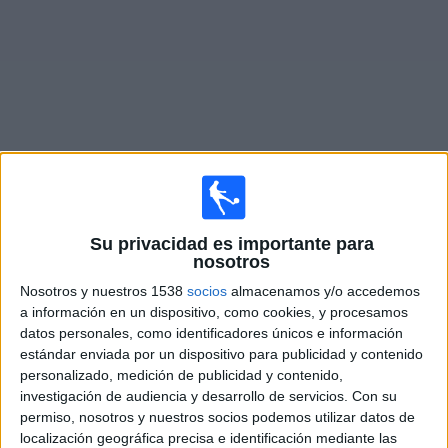
Otros
Deportes
Noticias
Widget
Fixture de
Eintracht Frankfurt II
en vivo
Su privacidad es importante para
Mañana sábado, 8/8/2026
nosotros
09:00
Regionalliga
Nosotros y nuestros 1538
socios
almacenamos y/o accedemos
a información en un dispositivo, como cookies, y procesamos
KSV Hessen Kassel
datos personales, como identificadores únicos e información
Eintracht Frankfurt II
estándar enviada por un dispositivo para publicidad y contenido
personalizado, medición de publicidad y contenido,
OneFootball PPV
investigación de audiencia y desarrollo de servicios.
Con su
permiso, nosotros y nuestros socios podemos utilizar datos de
Sábado, 15/8/2026
localización geográfica precisa e identificación mediante las