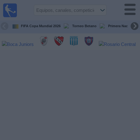
Fútbol en
vivo
Argentina
FIFA Copa Mundial 2026
Torneo Betano
Primera Nacional
Guía de
Partidos
Televisados
Partidos
de
hoy
Equipos
Campeonatos
Canales
TV