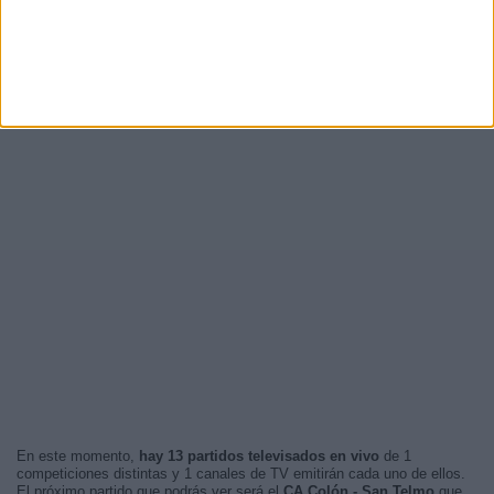
En este momento,
hay 13 partidos televisados en vivo
de 1
competiciones distintas y 1 canales de TV emitirán cada uno de ellos.
El próximo partido que podrás ver será el
CA Colón - San Telmo
que