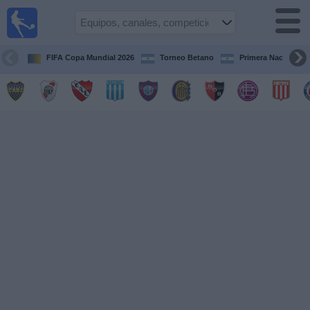
Fútbol en
vivo
Argentina
FIFA Copa Mundial 2026
Torneo Betano
Primera Nacional
Guía de
Partidos
Televisados
Partidos
de
hoy
Equipos
Campeonatos
Canales
TV