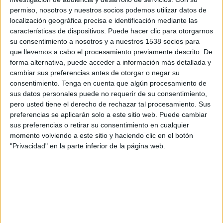
15:30
Primera Nacional
permiso, nosotros y nuestros socios podemos utilizar datos de
localización geográfica precisa e identificación mediante las
CA Colón
características de dispositivos. Puede hacer clic para otorgarnos
Patronato
su consentimiento a nosotros y a nuestros 1538 socios para
que llevemos a cabo el procesamiento previamente descrito. De
LPF Play
forma alternativa, puede acceder a información más detallada y
cambiar sus preferencias antes de otorgar o negar su
Sábado, 22/8/2026
consentimiento.
Tenga en cuenta que algún procesamiento de
sus datos personales puede no requerir de su consentimiento,
15:30
Primera Nacional
pero usted tiene el derecho de rechazar tal procesamiento. Sus
San Miguel
preferencias se aplicarán solo a este sitio web. Puede cambiar
sus preferencias o retirar su consentimiento en cualquier
CA Colón
momento volviendo a este sitio y haciendo clic en el botón
LPF Play
"Privacidad" en la parte inferior de la página web.
Más días
DATOS ESTADÍSTICOS DEL EQUIPO CA COLÓN EN
TELEVISIÓN EN ARGENTINA