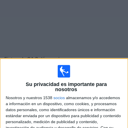
Otros
Deportes
Noticias
Widget
Fixture de
CA Colón
en vivo
Partidos de hoy domingo, 9/8/2026
15:30
Primera Nacional
Su privacidad es importante para
nosotros
CA Colón
Nosotros y nuestros 1538
socios
almacenamos y/o accedemos
San Telmo
a información en un dispositivo, como cookies, y procesamos
LPF Play
datos personales, como identificadores únicos e información
estándar enviada por un dispositivo para publicidad y contenido
Domingo, 16/8/2026
personalizado, medición de publicidad y contenido,
investigación de audiencia y desarrollo de servicios.
Con su