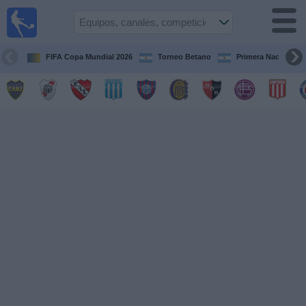
Fútbol en
vivo
Argentina
FIFA Copa Mundial 2026
Torneo Betano
Primera Nacional
Guía de
Partidos
Televisados
Partidos
de
hoy
Equipos
Campeonatos
Canales
TV