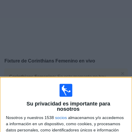
Otros
Deportes
Noticias
Widget
Fixture de
Corinthians Femenino
en vivo
×
Corinthians Femenino:
En este momento no hay
ningún partido en vivo. Puedes ver el historial de
partidos en TV emitidos anteriormente.
Su privacidad es importante para
Domingo, 1/2/2026
nosotros
14:00
FIFA Women’s Champions Cup
Nosotros y nuestros 1538
socios
almacenamos y/o accedemos
Final
a información en un dispositivo, como cookies, y procesamos
datos personales, como identificadores únicos e información