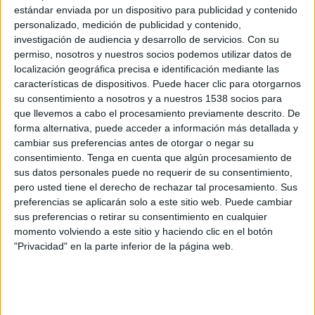
Arsenal Femenino
estándar enviada por un dispositivo para publicidad y contenido
Corinthians Femenino
personalizado, medición de publicidad y contenido,
FIFA+
DAZN App Gratis (Ver gratis)
investigación de audiencia y desarrollo de servicios.
Con su
permiso, nosotros y nuestros socios podemos utilizar datos de
localización geográfica precisa e identificación mediante las
Miércoles, 28/1/2026
características de dispositivos. Puede hacer clic para otorgarnos
08:30
FIFA Women’s Champions Cup
su consentimiento a nosotros y a nuestros 1538 socios para
Semifinales
que llevemos a cabo el procesamiento previamente descrito. De
forma alternativa, puede acceder a información más detallada y
NJ/NY Gotham FC
cambiar sus preferencias antes de otorgar o negar su
consentimiento.
Tenga en cuenta que algún procesamiento de
Corinthians Femenino
sus datos personales puede no requerir de su consentimiento,
FIFA+
DAZN App Gratis (Ver gratis)
pero usted tiene el derecho de rechazar tal procesamiento. Sus
preferencias se aplicarán solo a este sitio web. Puede cambiar
Sábado, 18/10/2025
sus preferencias o retirar su consentimiento en cualquier
momento volviendo a este sitio y haciendo clic en el botón
16:30
Copa Libertadores Femenina
"Privacidad" en la parte inferior de la página web.
Final
Corinthians Femenino
Deportivo Cali Femenino
Pluto TV
Telefé YouTube
TyC Sports Play