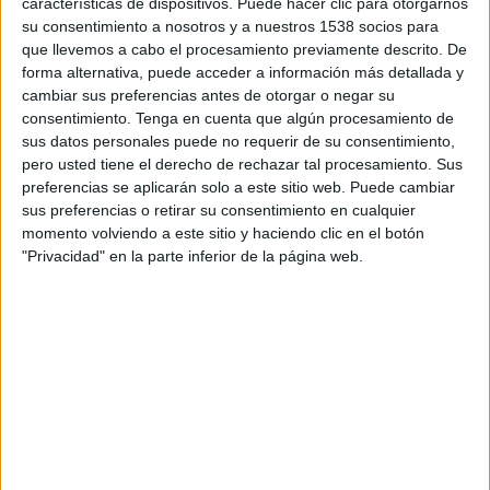
características de dispositivos. Puede hacer clic para otorgarnos
FC Barcelona Academy
su consentimiento a nosotros y a nuestros 1538 socios para
Calafell Academy
que llevemos a cabo el procesamiento previamente descrito. De
Barça TV+ Plus
forma alternativa, puede acceder a información más detallada y
cambiar sus preferencias antes de otorgar o negar su
consentimiento.
Tenga en cuenta que algún procesamiento de
DATOS ESTADÍSTICOS DEL EQUIPO CALAFELL ACADEMY
sus datos personales puede no requerir de su consentimiento,
EN TELEVISIÓN EN ARGENTINA
pero usted tiene el derecho de rechazar tal procesamiento. Sus
preferencias se aplicarán solo a este sitio web. Puede cambiar
A fecha de hoy
7/8/2026
y desde que esta web recoge los datos
sus preferencias o retirar su consentimiento en cualquier
estadísticos de cuándo y dónde se transmiten los partidos de
Fútbol
del
momento volviendo a este sitio y haciendo clic en el botón
equipo
Calafell Academy
en
Argentina
, que fue el
10/4/2021
, podemos
"Privacidad" en la parte inferior de la página web.
dar los siguientes datos:
1
PARTIDOS TELEVISADOS
1 partidos en abierto
100%
0 partidos de pago
0%