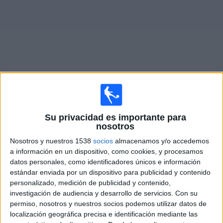
Otros
Deportes
Noticias
Widget
Fixture de
Calafell Academy
en vivo
Su privacidad es importante para
×
nosotros
Calafell Academy:
En este momento no hay ningún
partido en vivo. Puedes ver el historial de partidos en TV
Nosotros y nuestros 1538
socios
almacenamos y/o accedemos
emitidos anteriormente.
a información en un dispositivo, como cookies, y procesamos
datos personales, como identificadores únicos e información
estándar enviada por un dispositivo para publicidad y contenido
Sábado, 10/4/2021
personalizado, medición de publicidad y contenido,
investigación de audiencia y desarrollo de servicios.
Con su
07:00
Preferente Cadete
permiso, nosotros y nuestros socios podemos utilizar datos de
Grupo 1 (Cataluña)
localización geográfica precisa e identificación mediante las