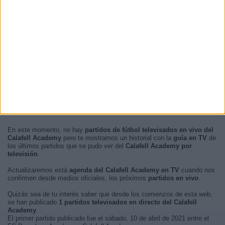
En este momento, no hay
partidos de fútbol televisados en vivo del
Calafell Academy
pero te mostramos un historial con la
guía en TV
de
los últimos partidos que se pudo ver del
Calafell Academy por
televisión
.
Actualizaremos está
agenda del Calafell Academy en TV
cuando nos
confirmen desde medios oficiales, los próximos
partidos en vivo
.
Quizás sea de tu interés saber que desde los comienzos de esta web,
se han publicado
1 partidos televisados en directo del Calafell
Academy
.
El primer partido publicado fue el sábado, 10 de abril de 2021 entre el