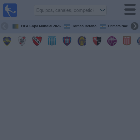
Fútbol en
vivo
Argentina
FIFA Copa Mundial 2026
Torneo Betano
Primera Nacional
Guía de
Partidos
Televisados
Partidos
de
hoy
Equipos
Campeonatos
Canales
TV