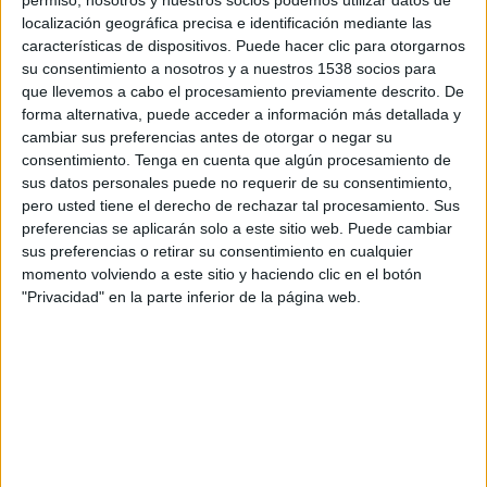
permiso, nosotros y nuestros socios podemos utilizar datos de
El Linqueño
localización geográfica precisa e identificación mediante las
TV Pública YouTube
TV Pública
características de dispositivos. Puede hacer clic para otorgarnos
su consentimiento a nosotros y a nuestros 1538 socios para
Domingo, 30/10/2016
que llevemos a cabo el procesamiento previamente descrito. De
forma alternativa, puede acceder a información más detallada y
15:00
Federal B
cambiar sus preferencias antes de otorgar o negar su
consentimiento.
Tenga en cuenta que algún procesamiento de
El Linqueño
sus datos personales puede no requerir de su consentimiento,
Deportivo Camioneros
pero usted tiene el derecho de rechazar tal procesamiento. Sus
TyC Sports Play
preferencias se aplicarán solo a este sitio web. Puede cambiar
sus preferencias o retirar su consentimiento en cualquier
momento volviendo a este sitio y haciendo clic en el botón
DATOS ESTADÍSTICOS DEL EQUIPO EL LINQUEÑO EN
"Privacidad" en la parte inferior de la página web.
TELEVISIÓN EN ARGENTINA
A fecha de hoy
7/8/2026
y desde que esta web recoge los datos
estadísticos de cuándo y dónde se transmiten los partidos de
Fútbol
del
equipo
El Linqueño
en
Argentina
, que fue el
30/10/2016
, podemos dar
los siguientes datos: