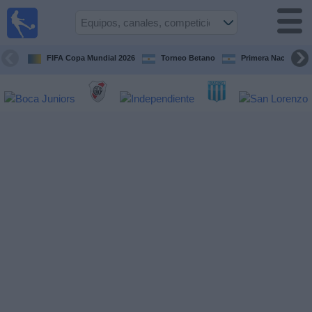
Fútbol en
vivo
Argentina
FIFA Copa Mundial 2026
Torneo Betano
Primera Nacional
Guía de
Partidos
Televisados
Partidos
de
hoy
Equipos
Campeonatos
Canales
TV