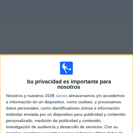
Otros
Deportes
Noticias
Widget
Fixture de
El Linqueño
en vivo
×
El Linqueño:
En este momento no hay ningún partido
Su privacidad es importante para
en vivo. Puedes ver el historial de partidos en TV
nosotros
emitidos anteriormente.
Nosotros y nuestros 1538
socios
almacenamos y/o accedemos
a información en un dispositivo, como cookies, y procesamos
Sábado, 15/4/2023
datos personales, como identificadores únicos e información
estándar enviada por un dispositivo para publicidad y contenido
17:00
Torneo Federal A
personalizado, medición de publicidad y contenido,
investigación de audiencia y desarrollo de servicios.
Con su
Sport. Las Parejas