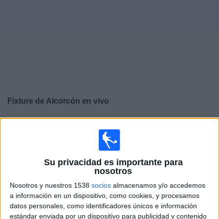
Otros
Deportes
Noticias
Widget
Fixture de
Alcorcón
en vivo
×
Alcorcón:
En este momento no hay ningún partido en
vivo. Puedes ver el historial de partidos en TV emitidos
anteriormente.
Su privacidad es importante para
nosotros
Domingo, 2/6/2024
Nosotros y nuestros 1538
socios
almacenamos y/o accedemos
11:15
LaLiga Hypermotion
a información en un dispositivo, como cookies, y procesamos
datos personales, como identificadores únicos e información
estándar enviada por un dispositivo para publicidad y contenido