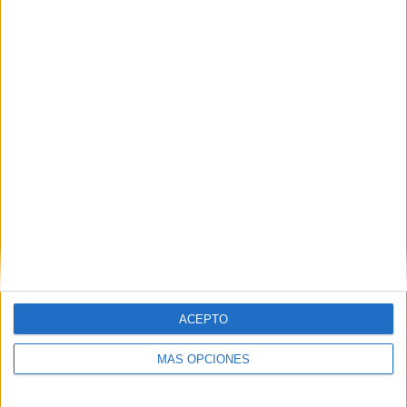
TOTAL
MÁXIMO
TOTAL
2
7
40
COMPETICIONES
VS Real
RIVALES
Zaragoza
RANKING POR EQUIPOS
Real Zaragoza
7 (5,15%)
Lugo
6 (4,41%)
CD Tenerife
6 (4,41%)
Huesca
6 (4,41%)
Albacete
6 (4,41%)
Ver ranking completo
RANKING POR COMPETICIONES
ACEPTO
LaLiga Hypermotion
130 (95,59%)
MÁS OPCIONES
Copa del Rey
6 (4,41%)
Ver ranking completo