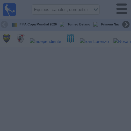
Fútbol en
vivo
Argentina
FIFA Copa Mundial 2026
Torneo Betano
Primera Nacional
Guía de
Partidos
Televisados
Partidos
de
hoy
Equipos
Campeonatos
Canales
TV