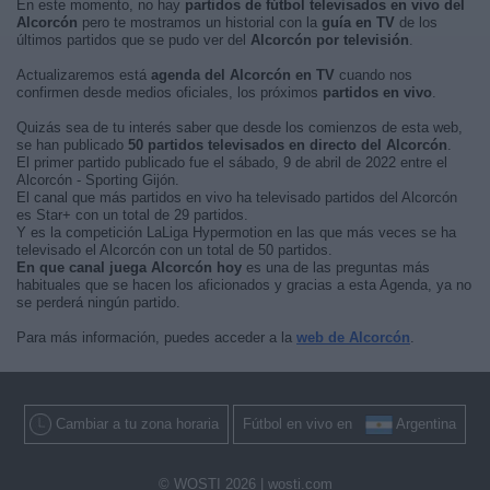
En este momento, no hay
partidos de fútbol televisados en vivo del
Alcorcón
pero te mostramos un historial con la
guía en TV
de los
últimos partidos que se pudo ver del
Alcorcón por televisión
.
Actualizaremos está
agenda del Alcorcón en TV
cuando nos
confirmen desde medios oficiales, los próximos
partidos en vivo
.
Quizás sea de tu interés saber que desde los comienzos de esta web,
se han publicado
50 partidos televisados en directo del Alcorcón
.
El primer partido publicado fue el sábado, 9 de abril de 2022 entre el
Alcorcón - Sporting Gijón.
El canal que más partidos en vivo ha televisado partidos del Alcorcón
es Star+ con un total de 29 partidos.
Y es la competición LaLiga Hypermotion en las que más veces se ha
televisado el Alcorcón con un total de 50 partidos.
En que canal juega Alcorcón hoy
es una de las preguntas más
habituales que se hacen los aficionados y gracias a esta Agenda, ya no
se perderá ningún partido.
Para más información, puedes acceder a la
web de Alcorcón
.
Cambiar a tu zona horaria
Fútbol en vivo en
Argentina
© WOSTI 2026 |
wosti.com