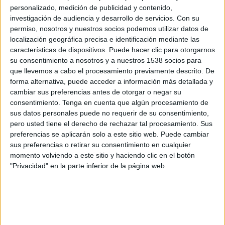
Alcorcón
personalizado, medición de publicidad y contenido,
investigación de audiencia y desarrollo de servicios.
Con su
Burgos CF
permiso, nosotros y nuestros socios podemos utilizar datos de
DGO
DSports (610/1610)
localización geográfica precisa e identificación mediante las
características de dispositivos. Puede hacer clic para otorgarnos
Domingo, 26/5/2024
su consentimiento a nosotros y a nuestros 1538 socios para
que llevemos a cabo el procesamiento previamente descrito. De
13:30
LaLiga Hypermotion
forma alternativa, puede acceder a información más detallada y
cambiar sus preferencias antes de otorgar o negar su
consentimiento.
Tenga en cuenta que algún procesamiento de
Levante
sus datos personales puede no requerir de su consentimiento,
Alcorcón
pero usted tiene el derecho de rechazar tal procesamiento. Sus
preferencias se aplicarán solo a este sitio web. Puede cambiar
Star+
sus preferencias o retirar su consentimiento en cualquier
momento volviendo a este sitio y haciendo clic en el botón
Domingo, 19/5/2024
"Privacidad" en la parte inferior de la página web.
11:15
LaLiga Hypermotion
Alcorcón
Real Valladolid