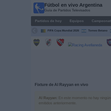
Fútbol en vivo Argentina
Fútbol en
Guía de Partidos Televisados
vivo
Argentina
Partidos de hoy
Equipos
Campeonat
Guía de
Partidos
FIFA Copa Mundial 2026
Torneo Betano
Televisados
Partidos
de
hoy
Equipos
Campeonatos
Fixture de
Al Rayyan
en vivo
Canales
Al Rayyan:
En este momento no hay ningún pa
TV
emitidos anteriormente.