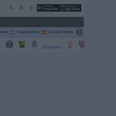
icana
Copa Argentina
La Liga EA Sports
Premier League
F