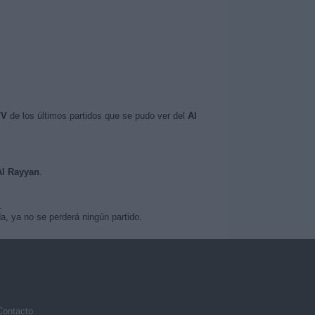
TV
de los últimos partidos que se pudo ver del
Al
Al Rayyan
.
.
, ya no se perderá ningún partido.
Contacto