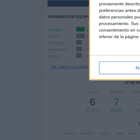
50%
previamente descrito
preferencias antes d
datos personales pue
RANKING POR EQUIPOS
procesamiento. Sus p
consentimiento en cu
Al Hilal
3 (13,64%)
inferior de la página
Al Ahli
3 (13,64%)
Al Wahda
2 (9,09%)
Persepolis
2 (9,09%)
Istiklol
2 (9,09%)
Ver ranking completo
M
Nº DE 
LUNES
MARTES
MIÉ
6
7
27,27%
31,82%
9
ENERO
FEBRERO
MARZO
ABRIL
MAYO