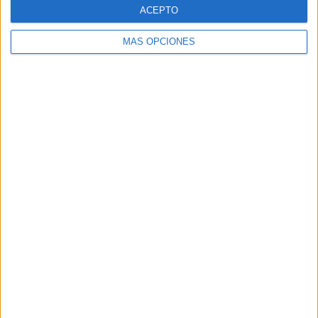
ACEPTO
SÁBADO
DOMINGO
-
-
MÁS OPCIONES
- %
- %
Nº DE PARTIDOS POR MES
ENERO
FEBRERO
MARZO
ABRIL
MAYO
JUNIO
JULIO
AGOSTO
-
-
-
-
-
-
-
-
- %
- %
- %
- %
- %
- %
- %
- %
SEPTIEMBRE
OCTUBRE
NOVIEMBRE
DICIEMBRE
-
-
1
-
- %
- %
100%
- %
RANKING POR HORAS
11:00
1 (100%)
RANKING POR FRANJA HORARIA