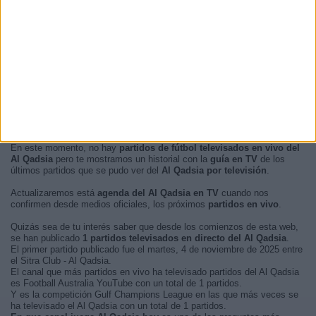
En este momento, no hay
partidos de fútbol televisados en vivo del
Al Qadsia
pero te mostramos un historial con la
guía en TV
de los
últimos partidos que se pudo ver del
Al Qadsia por televisión
.
Actualizaremos está
agenda del Al Qadsia en TV
cuando nos
confirmen desde medios oficiales, los próximos
partidos en vivo
.
Quizás sea de tu interés saber que desde los comienzos de esta web,
se han publicado
1 partidos televisados en directo del Al Qadsia
.
El primer partido publicado fue el martes, 4 de noviembre de 2025 entre
el Sitra Club - Al Qadsia.
El canal que más partidos en vivo ha televisado partidos del Al Qadsia
es Football Australia YouTube con un total de 1 partidos.
Y es la competición Gulf Champions League en las que más veces se
ha televisado el Al Qadsia con un total de 1 partidos.