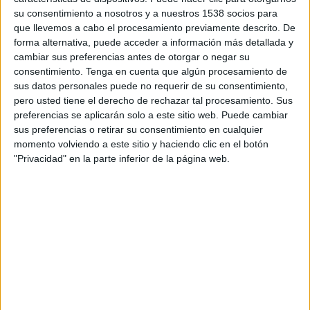
Al Qadsia
su consentimiento a nosotros y a nuestros 1538 socios para
Football Australia YouTube
que llevemos a cabo el procesamiento previamente descrito. De
forma alternativa, puede acceder a información más detallada y
cambiar sus preferencias antes de otorgar o negar su
DATOS ESTADÍSTICOS DEL EQUIPO AL QADSIA EN
consentimiento.
Tenga en cuenta que algún procesamiento de
TELEVISIÓN EN ARGENTINA
sus datos personales puede no requerir de su consentimiento,
pero usted tiene el derecho de rechazar tal procesamiento. Sus
A fecha de hoy
7/8/2026
y desde que esta web recoge los datos
preferencias se aplicarán solo a este sitio web. Puede cambiar
estadísticos de cuándo y dónde se transmiten los partidos de
Fútbol
del
sus preferencias o retirar su consentimiento en cualquier
equipo
Al Qadsia
en
Argentina
, que fue el
4/11/2025
, podemos dar los
momento volviendo a este sitio y haciendo clic en el botón
siguientes datos:
"Privacidad" en la parte inferior de la página web.
1
PARTIDOS TELEVISADOS
1 partidos en abierto
100%
0 partidos de pago
0%
ÚLTIMO PARTIDO EN ABIERTO