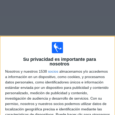
Otros
Deportes
Noticias
Widget
Fixture de
Al Qadsia
en vivo
Su privacidad es importante para
×
nosotros
Al Qadsia:
En este momento no hay ningún partido en
Nosotros y nuestros 1538
socios
almacenamos y/o accedemos
vivo. Puedes ver el historial de partidos en TV emitidos
a información en un dispositivo, como cookies, y procesamos
anteriormente.
datos personales, como identificadores únicos e información
estándar enviada por un dispositivo para publicidad y contenido
Martes, 4/11/2025
personalizado, medición de publicidad y contenido,
investigación de audiencia y desarrollo de servicios.
Con su
11:00
Gulf Champions League
permiso, nosotros y nuestros socios podemos utilizar datos de
localización geográfica precisa e identificación mediante las
Sitra Club
características de dispositivos. Puede hacer clic para otorgarnos