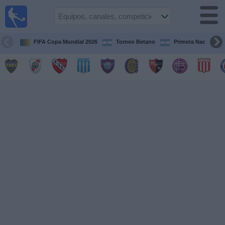
Fútbol en
vivo
Argentina
FIFA Copa Mundial 2026
Torneo Betano
Primera Nacional
Guía de
Partidos
Televisados
Partidos
de
hoy
Equipos
Campeonatos
Canales
TV