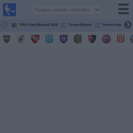
Fútbol en
vivo
Argentina
FIFA Copa Mundial 2026
Torneo Betano
Primera Nacional
Guía de
Partidos
Televisados
Partidos
de
hoy
Equipos
Campeonatos
Canales
TV