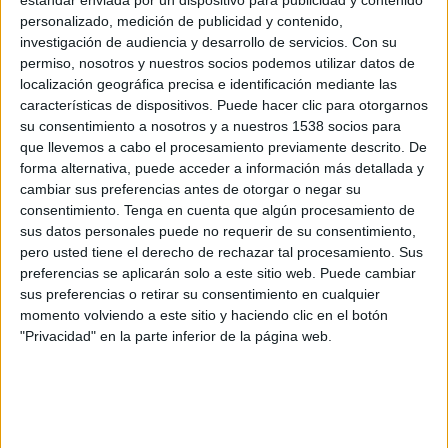
Damac FC
personalizado, medición de publicidad y contenido,
Somos FOX YouTube
OneFootball
investigación de audiencia y desarrollo de servicios.
Con su
permiso, nosotros y nuestros socios podemos utilizar datos de
localización geográfica precisa e identificación mediante las
Sábado, 16/5/2026
características de dispositivos. Puede hacer clic para otorgarnos
14:45
AFC Champions League Two
su consentimiento a nosotros y a nuestros 1538 socios para
Final
que llevemos a cabo el procesamiento previamente descrito. De
forma alternativa, puede acceder a información más detallada y
Al Nassr
cambiar sus preferencias antes de otorgar o negar su
Gamba Osaka
consentimiento.
Tenga en cuenta que algún procesamiento de
Disney+ Premium
sus datos personales puede no requerir de su consentimiento,
pero usted tiene el derecho de rechazar tal procesamiento. Sus
preferencias se aplicarán solo a este sitio web. Puede cambiar
Martes, 12/5/2026
sus preferencias o retirar su consentimiento en cualquier
15:00
Saudi Pro League
momento volviendo a este sitio y haciendo clic en el botón
"Privacidad" en la parte inferior de la página web.
Al Nassr
Al Hilal
Somos FOX YouTube