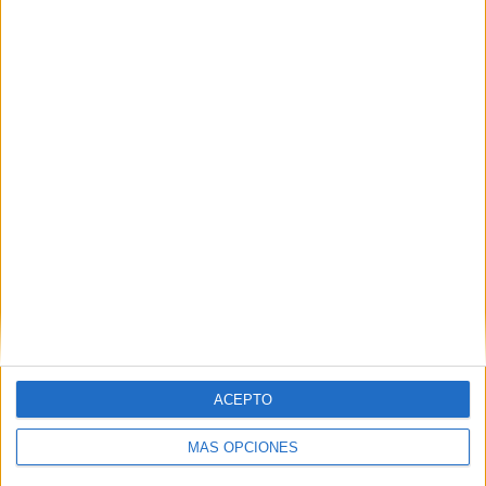
48,74%
TOTAL
MÁXIMO
TOTAL
6
8
42
COMPETICIONES
VS Al Hilal
RIVALES
RANKING POR EQUIPOS
Al Hilal
8 (6,72%)
Al-Ittihad Jeddah Club
6 (5,04%)
Al-Fayha FC
6 (5,04%)
Khaleej FC
6 (5,04%)
Al Taawoun FC
5 (4,2%)
Ver ranking completo
RANKING POR COMPETICIONES
ACEPTO
Saudi Pro League
73 (61,34%)
AFC Champions League Elite
26 (21,85%)
MÁS OPCIONES
AFC Champions League Two
12 (10,08%)