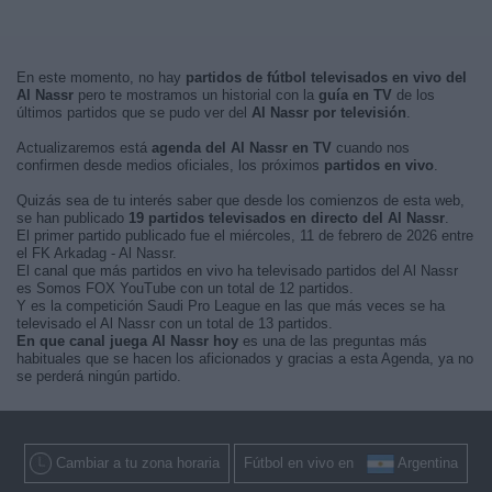
En este momento, no hay
partidos de fútbol televisados en vivo del
Al Nassr
pero te mostramos un historial con la
guía en TV
de los
últimos partidos que se pudo ver del
Al Nassr por televisión
.
Actualizaremos está
agenda del Al Nassr en TV
cuando nos
confirmen desde medios oficiales, los próximos
partidos en vivo
.
Quizás sea de tu interés saber que desde los comienzos de esta web,
se han publicado
19 partidos televisados en directo del Al Nassr
.
El primer partido publicado fue el miércoles, 11 de febrero de 2026 entre
el FK Arkadag - Al Nassr.
El canal que más partidos en vivo ha televisado partidos del Al Nassr
es Somos FOX YouTube con un total de 12 partidos.
Y es la competición Saudi Pro League en las que más veces se ha
televisado el Al Nassr con un total de 13 partidos.
En que canal juega Al Nassr hoy
es una de las preguntas más
habituales que se hacen los aficionados y gracias a esta Agenda, ya no
se perderá ningún partido.
Cambiar a tu zona horaria
Fútbol en vivo en
Argentina