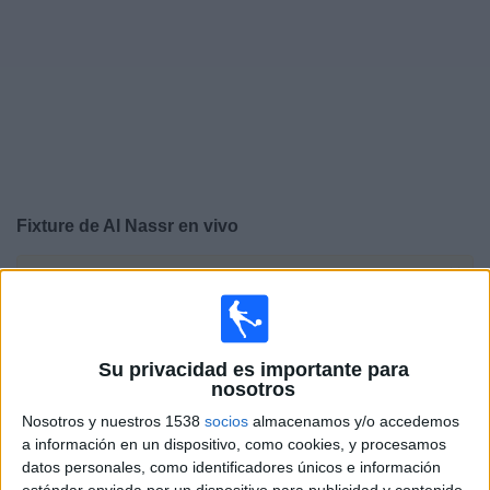
Otros
Deportes
Noticias
Widget
Fixture de
Al Nassr
en vivo
×
Al Nassr:
En este momento no hay ningún partido en
vivo. Puedes ver el historial de partidos en TV emitidos
anteriormente.
Su privacidad es importante para
nosotros
Jueves, 21/5/2026
Nosotros y nuestros 1538
socios
almacenamos y/o accedemos
15:00
Saudi Pro League
a información en un dispositivo, como cookies, y procesamos
datos personales, como identificadores únicos e información
Al Nassr
estándar enviada por un dispositivo para publicidad y contenido