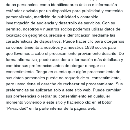
datos personales, como identificadores únicos e información
FC Cajamarca
estándar enviada por un dispositivo para publicidad y contenido
Fanatiz (Míralo en vivo)
personalizado, medición de publicidad y contenido,
investigación de audiencia y desarrollo de servicios.
Con su
permiso, nosotros y nuestros socios podemos utilizar datos de
DATOS ESTADÍSTICOS DE LIGA 1 PERÚ EN TELEVISIÓN EN
localización geográfica precisa e identificación mediante las
ARGENTINA
características de dispositivos. Puede hacer clic para otorgarnos
su consentimiento a nosotros y a nuestros 1538 socios para
A fecha de hoy
8/8/2026
y desde que esta web recoge los datos
que llevemos a cabo el procesamiento previamente descrito. De
estadísticos de cuándo y dónde se televisan los partidos de
Fútbol
de la
forma alternativa, puede acceder a información más detallada y
competición
Liga 1 Perú
en
Argentina
, que fue el
24/8/2014
, podemos
cambiar sus preferencias antes de otorgar o negar su
dar los siguientes datos:
consentimiento.
Tenga en cuenta que algún procesamiento de
sus datos personales puede no requerir de su consentimiento,
2.421
pero usted tiene el derecho de rechazar tal procesamiento. Sus
preferencias se aplicarán solo a este sitio web. Puede cambiar
sus preferencias o retirar su consentimiento en cualquier
PARTIDOS TELEVISADOS
momento volviendo a este sitio y haciendo clic en el botón
40 partidos en abierto
"Privacidad" en la parte inferior de la página web.
1,65%
2.381 partidos de pago
98,35%