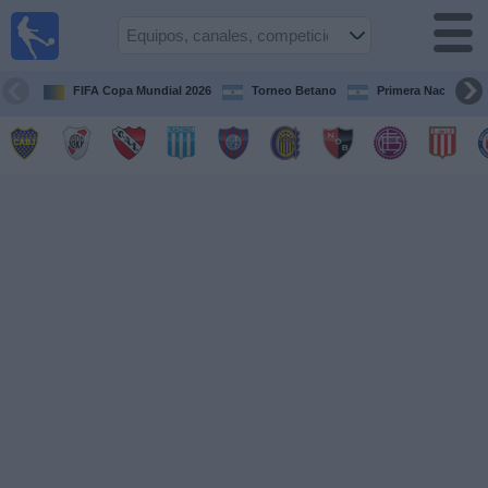
Fútbol en
vivo
Argentina
FIFA Copa Mundial 2026
Torneo Betano
Primera Nacional
Guía de
Partidos
Televisados
Partidos
de
hoy
Equipos
Campeonatos
Canales
TV