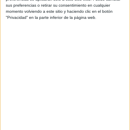
sus preferencias o retirar su consentimiento en cualquier
Morecambe
momento volviendo a este sitio y haciendo clic en el botón
"Privacidad" en la parte inferior de la página web.
South Shields
DAZN (Ver en directo)
15:45
National League North
Brackley Town
King's Lynn Town
DAZN (Ver en directo)