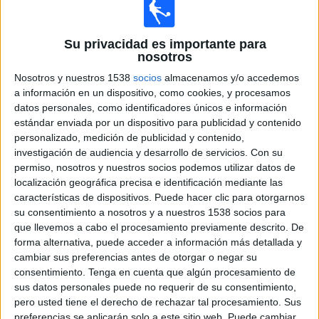
South Shields
DAZN (Ver en directo)
Su privacidad es importante para
nosotros
Sábado, 15/8/2026
Nosotros y nuestros 1538
socios
almacenamos y/o accedemos
a información en un dispositivo, como cookies, y procesamos
11:00
National League North
datos personales, como identificadores únicos e información
estándar enviada por un dispositivo para publicidad y contenido
Hereford
personalizado, medición de publicidad y contenido,
Marine FC
investigación de audiencia y desarrollo de servicios.
Con su
DAZN (Ver en directo)
permiso, nosotros y nuestros socios podemos utilizar datos de
localización geográfica precisa e identificación mediante las
11:00
National League North
características de dispositivos. Puede hacer clic para otorgarnos
su consentimiento a nosotros y a nuestros 1538 socios para
Harborough Town
que llevemos a cabo el procesamiento previamente descrito. De
Morecambe
forma alternativa, puede acceder a información más detallada y
DAZN (Ver en directo)
cambiar sus preferencias antes de otorgar o negar su
consentimiento.
Tenga en cuenta que algún procesamiento de
sus datos personales puede no requerir de su consentimiento,
Martes, 18/8/2026
pero usted tiene el derecho de rechazar tal procesamiento. Sus
15:45
National League North
preferencias se aplicarán solo a este sitio web. Puede cambiar