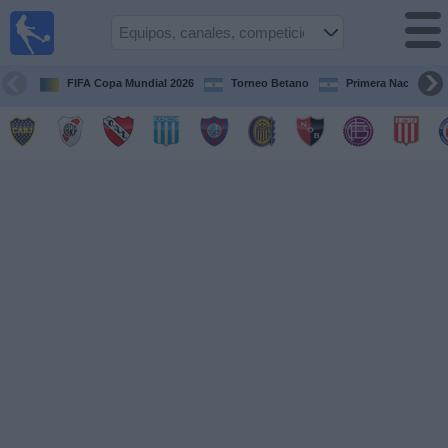
Fútbol en
vivo
Argentina
FIFA Copa Mundial 2026
Torneo Betano
Primera Nacional
Guía de
Partidos
Televisados
Partidos
de
hoy
Equipos
Campeonatos
Canales
TV