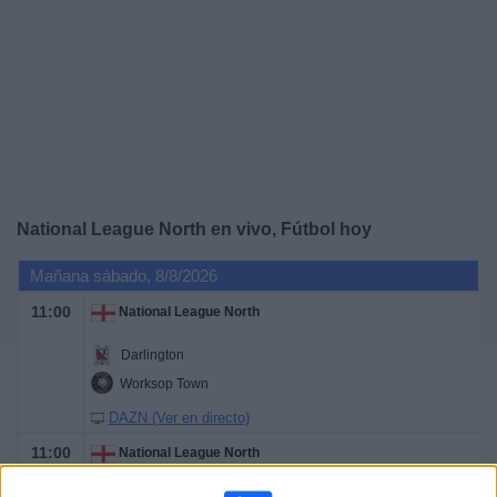
Otros
Deportes
Noticias
Widget
National League North en vivo, Fútbol hoy
Mañana sábado, 8/8/2026
11:00
National League North
Darlington
Worksop Town
DAZN (Ver en directo)
11:00
National League North
Scarborough Athletic