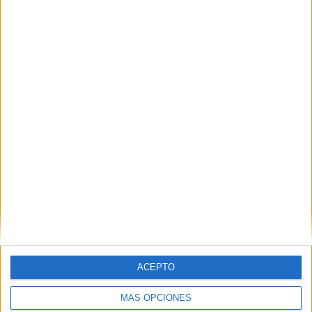
50%
TOTAL
TOTAL
12
2
Total equipos
CANALES
Ranking equipos por nº de partidos
Al Ahly
5 (33,33%)
WAC Casablanca
5 (33,33%)
ES Setif
4 (26,67%)
Petro de Luanda
4 (26,67%)
CR Belouizdad
2 (13,33%)
Ver ranking completo
Ranking equipos por nº de partidos en abierto
ACEPTO
ASKO Kara
1 (6,67%)
MiloFC
1 (6,67%)
MÁS OPCIONES
Djoliba AC
1 (6,67%)