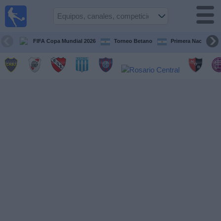
Fútbol en
vivo
Argentina
FIFA Copa Mundial 2026
Torneo Betano
Primera Nacional
Guía de
Partidos
Televisados
Partidos
de
hoy
Equipos
Campeonatos
Canales
TV