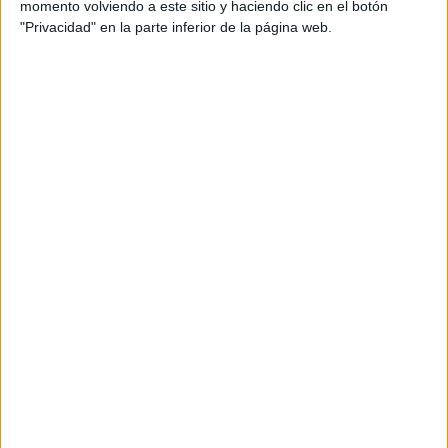
momento volviendo a este sitio y haciendo clic en el botón
WAC Casablanca
"Privacidad" en la parte inferior de la página web.
Star+
Sábado, 14/5/2022
16:00
CAF Champions League
Semifinales
ES Setif
Al Ahly
Star+
Más días
DATOS ESTADÍSTICOS DE CAF CHAMPIONS LEAGUE EN
TELEVISIÓN EN ARGENTINA
A fecha de hoy
8/8/2026
y desde que esta web recoge los datos