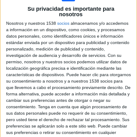
Su privacidad es importante para
ASKO Kara
nosotros
Djoliba AC
Nosotros y nuestros 1538
socios
almacenamos y/o accedemos
FIFA+
a información en un dispositivo, como cookies, y procesamos
13:00
datos personales, como identificadores únicos e información
CAF Champions League
estándar enviada por un dispositivo para publicidad y contenido
personalizado, medición de publicidad y contenido,
investigación de audiencia y desarrollo de servicios.
Con su
permiso, nosotros y nuestros socios podemos utilizar datos de
MiloFC
localización geográfica precisa e identificación mediante las
Stade d'Abidjan
características de dispositivos. Puede hacer clic para otorgarnos
FIFA+
su consentimiento a nosotros y a nuestros 1538 socios para
que llevemos a cabo el procesamiento previamente descrito. De
forma alternativa, puede acceder a información más detallada y
Lunes, 30/5/2022
cambiar sus preferencias antes de otorgar o negar su
16:00
CAF Champions League
consentimiento.
Tenga en cuenta que algún procesamiento de
Final
sus datos personales puede no requerir de su consentimiento,
pero usted tiene el derecho de rechazar tal procesamiento. Sus
preferencias se aplicarán solo a este sitio web. Puede cambiar
sus preferencias o retirar su consentimiento en cualquier
Al Ahly