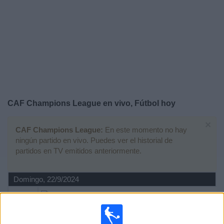
Otros
Deportes
Noticias
Widget
CAF Champions League en vivo, Fútbol hoy
×
CAF Champions League:
En este momento no hay
ningún partido en vivo. Puedes ver el historial de
partidos en TV emitidos anteriormente.
Domingo, 22/9/2024
13:00
CAF Champions League