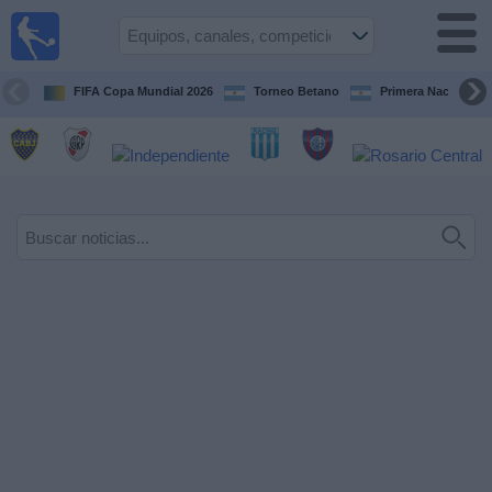
Fútbol en
vivo
Argentina
FIFA Copa Mundial 2026
Torneo Betano
Primera Nacional
Guía de
Partidos
Televisados
Partidos
de
hoy
Equipos
Campeonatos
Canales
TV