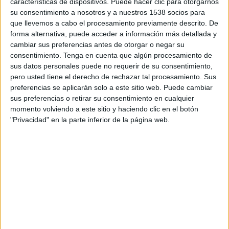
características de dispositivos. Puede hacer clic para otorgarnos
su consentimiento a nosotros y a nuestros 1538 socios para
que llevemos a cabo el procesamiento previamente descrito. De
forma alternativa, puede acceder a información más detallada y
cambiar sus preferencias antes de otorgar o negar su
consentimiento.
Tenga en cuenta que algún procesamiento de
sus datos personales puede no requerir de su consentimiento,
por
Wosti
-
10/01/2024 16:01
pero usted tiene el derecho de rechazar tal procesamiento. Sus
preferencias se aplicarán solo a este sitio web. Puede cambiar
WOSTI
, es una empresa líder en información
sus preferencias o retirar su consentimiento en cualquier
relacionada con la guía de retransmisiones
momento volviendo a este sitio y haciendo clic en el botón
"Privacidad" en la parte inferior de la página web.
deportivas. Ofrece información de gran calidad,
fiable y siempre contrastada de los canales que
emiten a diario los partidos de fútbol y otros
deportes.
Es una información muy demandada por los
amantes de los deportes ya que, con la cantidad
de eventos deportivos y medios televisivos que
hay hoy en día, se hace muy complicado
saber
cuándo y dónde se televisarán
.