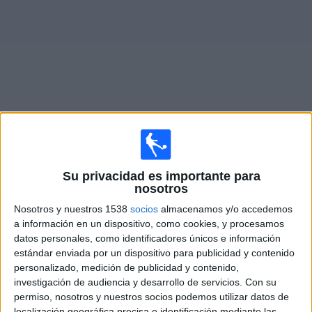
Otros
Deportes
Noticias
Widget
Fixture de
Nürnberg Femenino
en vivo
×
Su privacidad es importante para
Nürnberg Femenino:
En este momento no hay ningún
nosotros
partido en vivo. Puedes ver el historial de partidos en TV
Nosotros y nuestros 1538
socios
almacenamos y/o accedemos
emitidos anteriormente.
a información en un dispositivo, como cookies, y procesamos
datos personales, como identificadores únicos e información
Sábado, 28/3/2026
estándar enviada por un dispositivo para publicidad y contenido
personalizado, medición de publicidad y contenido,
09:00
Bundesliga Femenina
investigación de audiencia y desarrollo de servicios.
Con su
permiso, nosotros y nuestros socios podemos utilizar datos de
FC Bayern Femenino
localización geográfica precisa e identificación mediante las