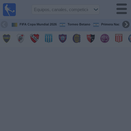
Fútbol en
vivo
Argentina
FIFA Copa Mundial 2026
Torneo Betano
Primera Nacional
Guía de
Partidos
Televisados
Partidos
de
hoy
Equipos
Campeonatos
Canales
TV