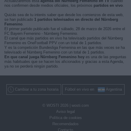
Actualizaremos está
agenda del Nürnberg Femenino en TV
cuando
nos confirmen desde medios oficiales, los próximos
partidos en vivo
.
Quizás sea de tu interés saber que desde los comienzos de esta web,
se han publicado
1 partidos televisados en directo del Nürnberg
Femenino
.
El primer partido publicado fue el sábado, 28 de marzo de 2026 entre el
FC Bayern Femenino - Nürnberg Femenino.
El canal que más partidos en vivo ha televisado partidos del Nürnberg
Femenino es OneFootball PPV con un total de 1 partidos.
Y es la competición Bundesliga Femenina en las que más veces se ha
televisado el Nürnberg Femenino con un total de 1 partidos.
En que canal juega Nürnberg Femenino hoy
es una de las preguntas
más habituales que se hacen los aficionados y gracias a esta Agenda,
ya no se perderá ningún partido.
Cambiar a tu zona horaria
Fútbol en vivo en
Argentina
© WOSTI 2026 |
wosti.com
Aviso legal
Política de cookies
Recomendados
Contacto