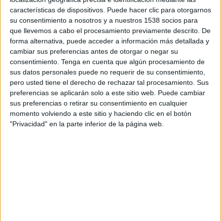
Nürnberg Femenino
características de dispositivos. Puede hacer clic para otorgarnos
OneFootball PPV
su consentimiento a nosotros y a nuestros 1538 socios para
que llevemos a cabo el procesamiento previamente descrito. De
forma alternativa, puede acceder a información más detallada y
DATOS ESTADÍSTICOS DEL EQUIPO NÜRNBERG
cambiar sus preferencias antes de otorgar o negar su
FEMENINO EN TELEVISIÓN EN ARGENTINA
consentimiento.
Tenga en cuenta que algún procesamiento de
sus datos personales puede no requerir de su consentimiento,
A fecha de hoy
9/8/2026
y desde que esta web recoge los datos
pero usted tiene el derecho de rechazar tal procesamiento. Sus
estadísticos de cuándo y dónde se transmiten los partidos de
Fútbol
del
preferencias se aplicarán solo a este sitio web. Puede cambiar
equipo
Nürnberg Femenino
en
Argentina
, que fue el
17/12/2023
,
sus preferencias o retirar su consentimiento en cualquier
podemos dar los siguientes datos:
momento volviendo a este sitio y haciendo clic en el botón
"Privacidad" en la parte inferior de la página web.
6
PARTIDOS TELEVISADOS
1 partidos en abierto
16,67%
5 partidos de pago
83,33%
ÚLTIMO PARTIDO EN ABIERTO