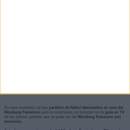
En este momento, no hay
partidos de fútbol televisados en vivo del
Nürnberg Femenino
pero te mostramos un historial con la
guía en TV
de los últimos partidos que se pudo ver del
Nürnberg Femenino por
televisión
.