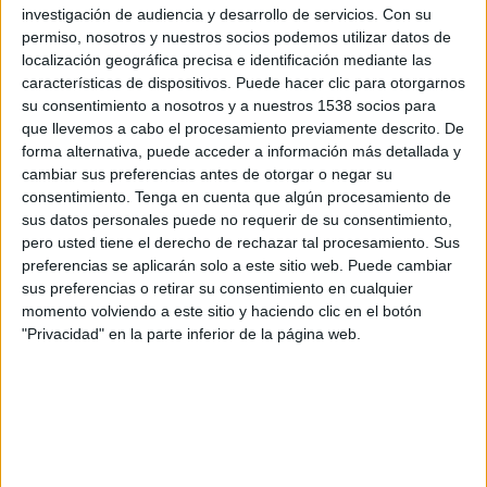
KFUM Oslo
investigación de audiencia y desarrollo de servicios.
Con su
permiso, nosotros y nuestros socios podemos utilizar datos de
OneFootball
localización geográfica precisa e identificación mediante las
características de dispositivos. Puede hacer clic para otorgarnos
Viernes, 21/11/2025
su consentimiento a nosotros y a nuestros 1538 socios para
14:00
Liga noruega
que llevemos a cabo el procesamiento previamente descrito. De
forma alternativa, puede acceder a información más detallada y
KFUM Oslo
cambiar sus preferencias antes de otorgar o negar su
consentimiento.
Tenga en cuenta que algún procesamiento de
Bodø/Glimt
sus datos personales puede no requerir de su consentimiento,
OneFootball
pero usted tiene el derecho de rechazar tal procesamiento. Sus
preferencias se aplicarán solo a este sitio web. Puede cambiar
Domingo, 9/11/2025
sus preferencias o retirar su consentimiento en cualquier
momento volviendo a este sitio y haciendo clic en el botón
12:00
Liga noruega
"Privacidad" en la parte inferior de la página web.
SK Brann
KFUM Oslo
OneFootball
Más días