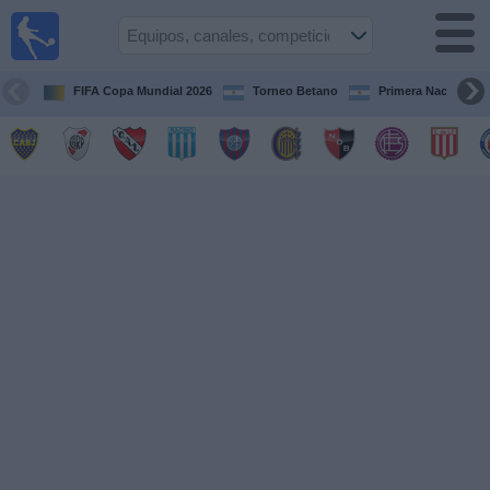
Fútbol en
vivo
Argentina
FIFA Copa Mundial 2026
Torneo Betano
Primera Nacional
Guía de
Partidos
Televisados
Partidos
de
hoy
Equipos
Campeonatos
Canales
TV