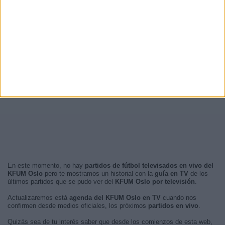
En este momento, no hay
partidos de fútbol televisados en vivo del
KFUM Oslo
pero te mostramos un historial con la
guía en TV
de los
últimos partidos que se pudo ver del
KFUM Oslo por televisión
.
Actualizaremos está
agenda del KFUM Oslo en TV
cuando nos
confirmen desde medios oficiales, los próximos
partidos en vivo
.
Quizás sea de tu interés saber que desde los comienzos de esta web,