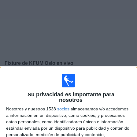
Otros
Deportes
Noticias
Widget
Fixture de
KFUM Oslo
en vivo
×
KFUM Oslo:
En este momento no hay ningún partido
en vivo. Puedes ver el historial de partidos en TV
emitidos anteriormente.
Su privacidad es importante para
nosotros
Nosotros y nuestros 1538
socios
almacenamos y/o accedemos
Domingo, 30/11/2025
a información en un dispositivo, como cookies, y procesamos
12:00
Liga noruega
datos personales, como identificadores únicos e información
estándar enviada por un dispositivo para publicidad y contenido
Sandefjord
personalizado, medición de publicidad y contenido,