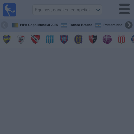
Fútbol en
vivo
Argentina
FIFA Copa Mundial 2026
Torneo Betano
Primera Nacional
Guía de
Partidos
Televisados
Partidos
de
hoy
Equipos
Campeonatos
Canales
TV