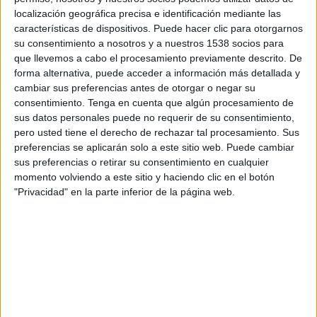
Gold Coast Knights
localización geográfica precisa e identificación mediante las
Western United
características de dispositivos. Puede hacer clic para otorgarnos
Football Australia YouTube
su consentimiento a nosotros y a nuestros 1538 socios para
que llevemos a cabo el procesamiento previamente descrito. De
forma alternativa, puede acceder a información más detallada y
Jueves, 30/12/2021
cambiar sus preferencias antes de otorgar o negar su
05:30
Australian FFA Cup
consentimiento.
Tenga en cuenta que algún procesamiento de
1/8 de final
sus datos personales puede no requerir de su consentimiento,
pero usted tiene el derecho de rechazar tal procesamiento. Sus
Gold Coast Knights
preferencias se aplicarán solo a este sitio web. Puede cambiar
Melbourne Victory
sus preferencias o retirar su consentimiento en cualquier
momento volviendo a este sitio y haciendo clic en el botón
My Football YouTube
"Privacidad" en la parte inferior de la página web.
DATOS ESTADÍSTICOS DEL EQUIPO GOLD COAST
KNIGHTS EN TELEVISIÓN EN ARGENTINA
A fecha de hoy
9/8/2026
y desde que esta web recoge los datos
estadísticos de cuándo y dónde se transmiten los partidos de
Fútbol
del
equipo
Gold Coast Knights
en
Argentina
, que fue el
30/12/2021
,
podemos dar los siguientes datos: