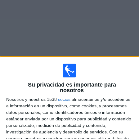
Otros
Deportes
Noticias
Widget
Fixture de
Gold Coast Knights
en vivo
×
Gold Coast Knights:
En este momento no hay ningún
Su privacidad es importante para
partido en vivo. Puedes ver el historial de partidos en TV
nosotros
emitidos anteriormente.
Nosotros y nuestros 1538
socios
almacenamos y/o accedemos
a información en un dispositivo, como cookies, y procesamos
Miércoles, 30/8/2023
datos personales, como identificadores únicos e información
estándar enviada por un dispositivo para publicidad y contenido
06:30
Australian FFA Cup
personalizado, medición de publicidad y contenido,
1/8 de final
investigación de audiencia y desarrollo de servicios.
Con su
permiso, nosotros y nuestros socios podemos utilizar datos de