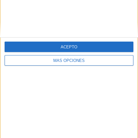
RANKING POR COMPETICIONES
Australian FFA Cup
2 (100%)
Ver ranking completo
ACEPTO
Nº DE PARTIDOS POR DÍA DE LA SEMANA
MÁS OPCIONES
LUNES
MARTES
MIÉRCOLES
JUEVES
VIERNES
-
-
1
1
-
- %
- %
50%
50%
- %
SÁBADO
DOMINGO
-
-
- %
- %
Nº DE PARTIDOS POR MES
ENERO
FEBRERO
MARZO
ABRIL
MAYO
JUNIO
JULIO
AGOSTO