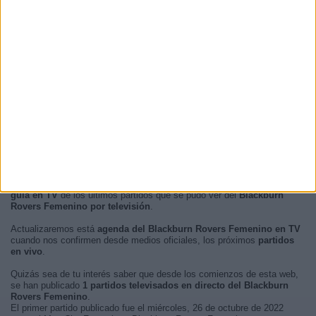
En este momento, no hay
partidos de fútbol televisados en vivo del
Blackburn Rovers Femenino
pero te mostramos un historial con la
guía en TV
de los últimos partidos que se pudo ver del
Blackburn
Rovers Femenino por televisión
.
Actualizaremos está
agenda del Blackburn Rovers Femenino en TV
cuando nos confirmen desde medios oficiales, los próximos
partidos
en vivo
.
Quizás sea de tu interés saber que desde los comienzos de esta web,
se han publicado
1 partidos televisados en directo del Blackburn
Rovers Femenino
.
El primer partido publicado fue el miércoles, 26 de octubre de 2022