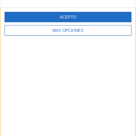
- %
- %
100%
- %
- %
ACEPTO
SÁBADO
DOMINGO
-
-
MÁS OPCIONES
- %
- %
Nº DE PARTIDOS POR MES
ENERO
FEBRERO
MARZO
ABRIL
MAYO
JUNIO
JULIO
AGOSTO
-
-
-
-
-
-
-
-
- %
- %
- %
- %
- %
- %
- %
- %
SEPTIEMBRE
OCTUBRE
NOVIEMBRE
DICIEMBRE
-
1
-
-
- %
100%
- %
- %
RANKING POR HORAS
15:30
1 (100%)