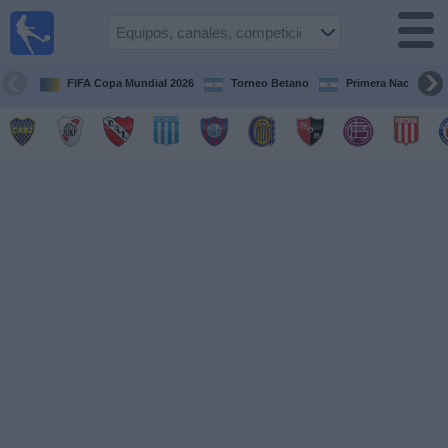
Fútbol en
vivo
Argentina
FIFA Copa Mundial 2026
Torneo Betano
Primera Nacional
Guía de
Partidos
Televisados
Partidos
de
hoy
Equipos
Campeonatos
Canales
TV