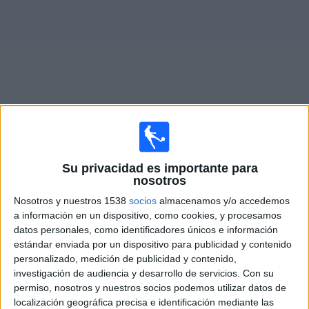
Otros
Deportes
Noticias
Widget
Fixture de
Blackburn Rovers Femenino
en vivo
Su privacidad es importante para
×
Blackburn Rovers Femenino:
En este momento no
nosotros
hay ningún partido en vivo. Puedes ver el historial de
Nosotros y nuestros 1538
socios
almacenamos y/o accedemos
partidos en TV emitidos anteriormente.
a información en un dispositivo, como cookies, y procesamos
datos personales, como identificadores únicos e información
estándar enviada por un dispositivo para publicidad y contenido
Miércoles, 26/10/2022
personalizado, medición de publicidad y contenido,
15:30
FA Women's League Cup
investigación de audiencia y desarrollo de servicios.
Con su
Fase de grupos
permiso, nosotros y nuestros socios podemos utilizar datos de
localización geográfica precisa e identificación mediante las