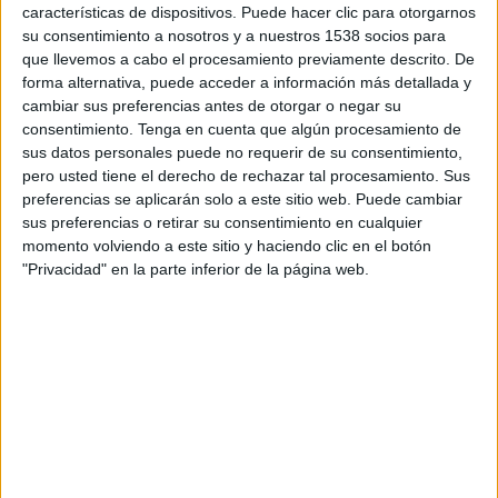
Man City Femenino
características de dispositivos. Puede hacer clic para otorgarnos
Blackburn Rovers Femenino
su consentimiento a nosotros y a nuestros 1538 socios para
que llevemos a cabo el procesamiento previamente descrito. De
The FA Player
forma alternativa, puede acceder a información más detallada y
cambiar sus preferencias antes de otorgar o negar su
consentimiento.
Tenga en cuenta que algún procesamiento de
DATOS ESTADÍSTICOS DEL EQUIPO BLACKBURN ROVERS
sus datos personales puede no requerir de su consentimiento,
FEMENINO EN TELEVISIÓN EN ARGENTINA
pero usted tiene el derecho de rechazar tal procesamiento. Sus
preferencias se aplicarán solo a este sitio web. Puede cambiar
A fecha de hoy
6/8/2026
y desde que esta web recoge los datos
sus preferencias o retirar su consentimiento en cualquier
estadísticos de cuándo y dónde se transmiten los partidos de
Fútbol
del
momento volviendo a este sitio y haciendo clic en el botón
equipo
Blackburn Rovers Femenino
en
Argentina
, que fue el
"Privacidad" en la parte inferior de la página web.
26/10/2022
, podemos dar los siguientes datos:
1
PARTIDOS TELEVISADOS
1 partidos en abierto
100%
0 partidos de pago
0%