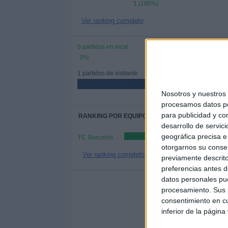
1 (100%)
Ver ranking completo
0 partidos en local
0%
1 partidos de visitante
Nosotros y nuestro
procesamos datos per
para publicidad y co
RANKING POR EQUIPOS
desarrollo de servici
geográfica precisa e 
FC Barcelona B Femenino
otorgarnos su conse
Ver ranking completo
previamente descrito
preferencias antes d
datos personales pue
Nº DE 
procesamiento. Sus p
LUNES
MARTES
MIÉR
consentimiento en cu
-
-
inferior de la página
- %
- %
-