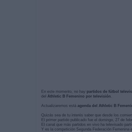
En este momento, no hay
partidos de fútbol telev
del
Athletic B Femenino por televisión
.
Actualizaremos está
agenda del Athletic B Femeni
Quizás sea de tu interés saber que desde los comie
El primer partido publicado fue el domingo, 27 de fe
El canal que más partidos en vivo ha televisado part
Y es la competición Segunda Federación Femenina en 