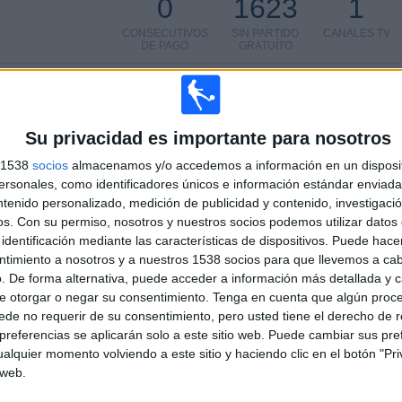
0
1623
1
CONSECUTIVOS
SIN PARTIDO
CANALES TV
DE PAGO
GRATUÍTO
TOTAL
MÁXIMO
TOTAL
1
1
1
Su privacidad es importante para nosotros
COMPETICIONES
VS FC
RIVALES
100%
Barcelona B
s 1538
socios
almacenamos y/o accedemos a información en un disposit
Femenino
sonales, como identificadores únicos e información estándar enviada 
ntenido personalizado, medición de publicidad y contenido, investigaci
RANKING POR COMPETICIONES
os.
Con su permiso, nosotros y nuestros socios podemos utilizar datos 
identificación mediante las características de dispositivos. Puede hacer
1 (100%)
Segunda Federación Femenina
1 (100%)
ntimiento a nosotros y a nuestros 1538 socios para que llevemos a ca
Ver ranking completo
. De forma alternativa, puede acceder a información más detallada y 
e otorgar o negar su consentimiento.
Tenga en cuenta que algún proc
de no requerir de su consentimiento, pero usted tiene el derecho de r
PARTIDOS POR DÍA DE LA SEMANA
referencias se aplicarán solo a este sitio web. Puede cambiar sus pref
COLES
JUEVES
VIERNES
SÁBADO
DOMINGO
alquier momento volviendo a este sitio y haciendo clic en el botón "Pri
-
-
-
-
1
 web.
 %
- %
- %
- %
100%