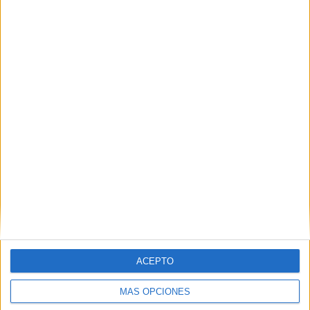
SCU Torreense
1 (20%)
Ver ranking completo
Ranking equipos por nº de partidos en abierto
Ver ranking completo
Ranking equipos por nº de partidos Local
FC Porto
3 (60%)
Benfica
1 (20%)
Sporting CP
1 (20%)
Ver ranking completo
ACEPTO
Ranking equipos por nº de partidos Visitante
MÁS OPCIONES
Benfica
2 (40%)