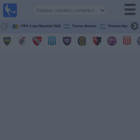
Fútbol en
vivo
Argentina
FIFA Copa Mundial 2026
Torneo Betano
Primera Nacional
Guía de
Partidos
Televisados
Partidos
de
hoy
Equipos
Campeonatos
Canales
TV