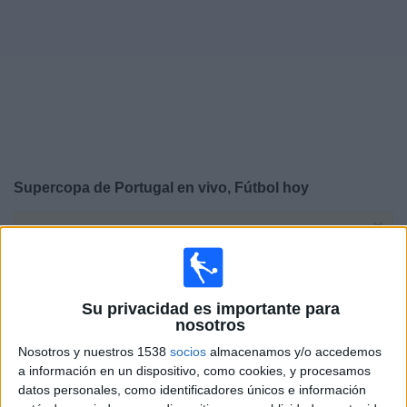
Otros
Deportes
Noticias
Widget
Supercopa de Portugal en vivo, Fútbol hoy
×
Supercopa de Portugal:
En este momento no hay
ningún partido en vivo. Puedes ver el historial de
partidos en TV emitidos anteriormente.
Su privacidad es importante para
nosotros
Sábado, 1/8/2026
Nosotros y nuestros 1538
socios
almacenamos y/o accedemos
16:15
Supercopa de Portugal
a información en un dispositivo, como cookies, y procesamos
datos personales, como identificadores únicos e información
FC Porto