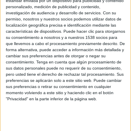
estándar enviada por un dispositivo para publicidad y contenido
SCU Torreense
personalizado, medición de publicidad y contenido,
FOX Sports
RTP Internacional
investigación de audiencia y desarrollo de servicios.
Con su
permiso, nosotros y nuestros socios podemos utilizar datos de
localización geográfica precisa e identificación mediante las
DATOS ESTADÍSTICOS DE SUPERCOPA DE PORTUGAL EN
características de dispositivos. Puede hacer clic para otorgarnos
TELEVISIÓN EN ARGENTINA
su consentimiento a nosotros y a nuestros 1538 socios para
que llevemos a cabo el procesamiento previamente descrito. De
A fecha de hoy
8/8/2026
y desde que esta web recoge los datos
forma alternativa, puede acceder a información más detallada y
estadísticos de cuándo y dónde se televisan los partidos de
Fútbol
de la
cambiar sus preferencias antes de otorgar o negar su
competición
Supercopa de Portugal
en
Argentina
, que fue el
23/12/2020
,
consentimiento.
Tenga en cuenta que algún procesamiento de
podemos dar los siguientes datos:
sus datos personales puede no requerir de su consentimiento,
pero usted tiene el derecho de rechazar tal procesamiento. Sus
5
preferencias se aplicarán solo a este sitio web. Puede cambiar
sus preferencias o retirar su consentimiento en cualquier
PARTIDOS TELEVISADOS
momento volviendo a este sitio y haciendo clic en el botón
"Privacidad" en la parte inferior de la página web.
0 partidos en abierto
0%
5 partidos de pago
100%
PARTIDO MÁS REPETIDO