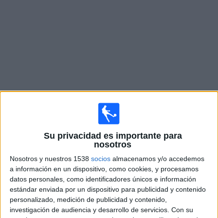
Otros
Deportes
Noticias
Widget
Programación de
LFCTV GO
en vivo
×
LFCTV GO:
En este momento no hay ningún partido en
Su privacidad es importante para
vivo. Puedes ver el historial de partidos en TV emitidos
nosotros
anteriormente.
Nosotros y nuestros 1538
socios
almacenamos y/o accedemos
a información en un dispositivo, como cookies, y procesamos
Sábado, 25/7/2026
datos personales, como identificadores únicos e información
estándar enviada por un dispositivo para publicidad y contenido
19:00
Amistoso
personalizado, medición de publicidad y contenido,
investigación de audiencia y desarrollo de servicios.
Con su
Liverpool