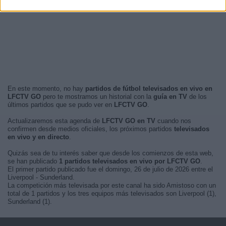
En este momento, no hay
partidos de fútbol televisados en vivo en
LFCTV GO
pero te mostramos un historial con la
guía en TV
de los
últimos partidos que se pudo ver en
LFCTV GO
.
Actualizaremos esta agenda de
LFCTV GO en TV
cuando nos
confirmen desde medios oficiales, los próximos partidos
televisados
en vivo y en directo
.
Quizás sea de tu interés saber que desde los comienzos de esta web,
se han publicado
1 partidos televisados en vivo por LFCTV GO
.
El primer partido publicado fue el domingo, 26 de julio de 2026 entre el
Liverpool - Sunderland.
La competición más televisada por este canal ha sido Amistoso con un
total de 1 partidos y los tres equipos más televisados son Liverpool (1),
Sunderland (1).