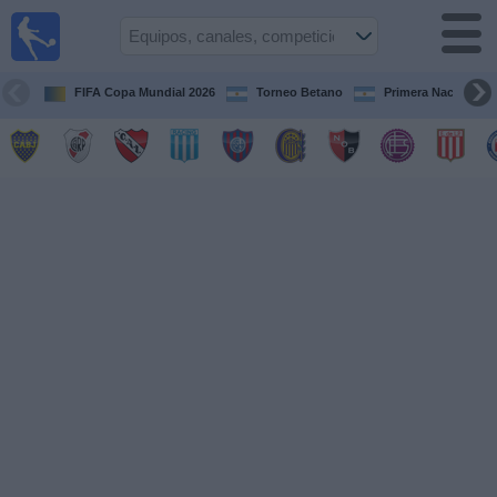
Fútbol en
vivo
Argentina
FIFA Copa Mundial 2026
Torneo Betano
Primera Nacional
Guía de
Partidos
Televisados
Partidos
de
hoy
Equipos
Campeonatos
Canales
TV