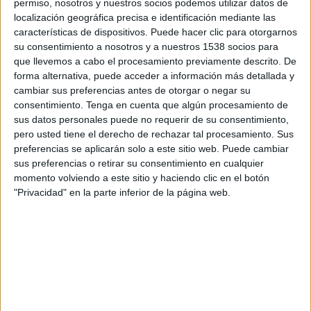
permiso, nosotros y nuestros socios podemos utilizar datos de
Sunderland
localización geográfica precisa e identificación mediante las
Clarosports.com
Claro Sports YouTube
Pluto TV
características de dispositivos. Puede hacer clic para otorgarnos
LFCTV GO
Claro Sports
su consentimiento a nosotros y a nuestros 1538 socios para
que llevemos a cabo el procesamiento previamente descrito. De
forma alternativa, puede acceder a información más detallada y
DATOS ESTADÍSTICOS DE FÚTBOL DEL CANAL LFCTV GO
cambiar sus preferencias antes de otorgar o negar su
EN ARGENTINA
consentimiento.
Tenga en cuenta que algún procesamiento de
sus datos personales puede no requerir de su consentimiento,
A fecha de hoy
6/8/2026
y desde que esta web recoge los datos
pero usted tiene el derecho de rechazar tal procesamiento. Sus
estadísticos de cuándo y dónde se televisan los partidos del canal
LFCTV
preferencias se aplicarán solo a este sitio web. Puede cambiar
GO
en
Argentina
, que fue el
19/7/2023
, podemos dar los siguientes datos:
sus preferencias o retirar su consentimiento en cualquier
momento volviendo a este sitio y haciendo clic en el botón
21
"Privacidad" en la parte inferior de la página web.
PARTIDOS TELEVISADOS
4
COMPETICIONES TELEVISADAS
23