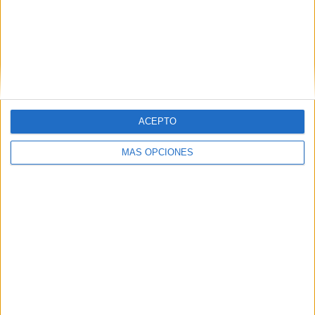
RANKING POR DEPORTES
Fútbol
21 (100%)
Ver ranking completo
Nº DE PARTIDOS POR DÍA DE LA SEMANA
ACEPTO
LUNES
MARTES
MIÉRCOLES
JUEVES
VIERNES
MÁS OPCIONES
2
2
6
-
2
9,52%
9,52%
28,57%
- %
9,52%
SÁBADO
DOMINGO
5
4
23,81%
19,05%
Nº DE PARTIDOS POR MES
ENERO
FEBRERO
MARZO
ABRIL
MAYO
JUNIO
JULIO
AGOSTO