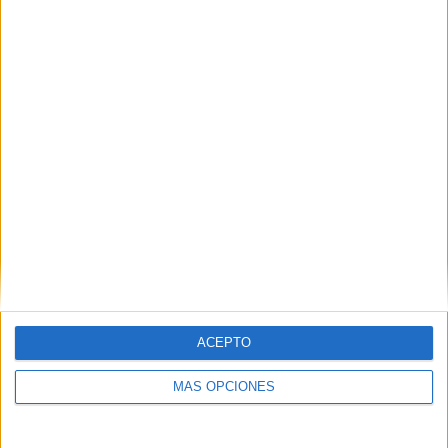
Tamworth FC
2 (4,26%)
Morecambe
2 (4,26%)
Ver ranking completo
RANKING POR COMPETICIONES
National League
46 (97,87%)
FA Cup
1 (2,13%)
Ver ranking completo
Nº DE PARTIDOS POR DÍA DE LA SEMANA
LUNES
MARTES
MIÉRCOLES
JUEVES
VIERNES
2
12
3
-
2
ACEPTO
4,26%
25,53%
6,38%
- %
4,26%
MÁS OPCIONES
SÁBADO
DOMINGO
27
1