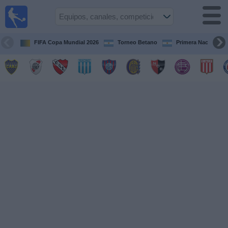
Fútbol en
vivo
Argentina
FIFA Copa Mundial 2026
Torneo Betano
Primera Nacional
Guía de
Partidos
Televisados
Partidos
de
hoy
Equipos
Campeonatos
Canales
TV