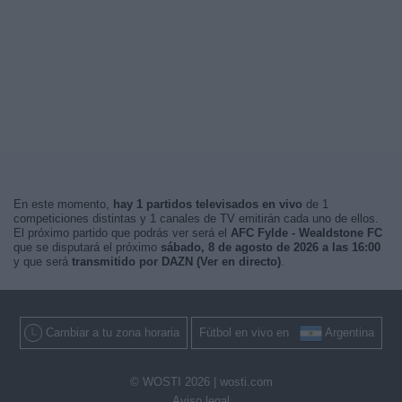
En este momento,
hay 1 partidos televisados en vivo
de 1
competiciones distintas y 1 canales de TV emitirán cada uno de ellos.
El próximo partido que podrás ver será el
AFC Fylde - Wealdstone FC
que se disputará el próximo
sábado, 8 de agosto de 2026 a las 16:00
y que será
transmitido por DAZN (Ver en directo)
.
Cambiar a tu zona horaria
Fútbol en vivo en
Argentina
© WOSTI 2026 |
wosti.com
Aviso legal