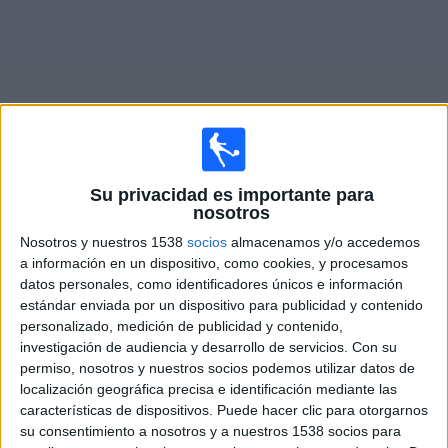
Otros
Deportes
Noticias
Widget
Su privacidad es importante para
Fixture de
Wealdstone FC
en vivo
nosotros
Nosotros y nuestros 1538
socios
almacenamos y/o accedemos
Mañana sábado, 8/8/2026
a información en un dispositivo, como cookies, y procesamos
11:00
National League
datos personales, como identificadores únicos e información
estándar enviada por un dispositivo para publicidad y contenido
AFC Fylde
personalizado, medición de publicidad y contenido,
Wealdstone FC
investigación de audiencia y desarrollo de servicios.
Con su
permiso, nosotros y nuestros socios podemos utilizar datos de
DAZN (Ver en directo)
localización geográfica precisa e identificación mediante las
características de dispositivos. Puede hacer clic para otorgarnos
su consentimiento a nosotros y a nuestros 1538 socios para
DATOS ESTADÍSTICOS DEL EQUIPO WEALDSTONE FC EN