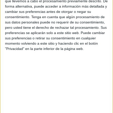
que llevemos a cabo el procesamiento previamente descrito. De
TELEVISIÓN EN ARGENTINA
forma alternativa, puede acceder a información más detallada y
cambiar sus preferencias antes de otorgar o negar su
A fecha de hoy
6/8/2026
y desde que esta web recoge los datos
consentimiento.
Tenga en cuenta que algún procesamiento de
estadísticos de cuándo y dónde se transmiten los partidos de
Fútbol
del
sus datos personales puede no requerir de su consentimiento,
equipo
Wealdstone FC
en
Argentina
, que fue el
30/11/2024
, podemos
pero usted tiene el derecho de rechazar tal procesamiento. Sus
dar los siguientes datos:
preferencias se aplicarán solo a este sitio web. Puede cambiar
sus preferencias o retirar su consentimiento en cualquier
47
momento volviendo a este sitio y haciendo clic en el botón
"Privacidad" en la parte inferior de la página web.
PARTIDOS TELEVISADOS
0 partidos en abierto
0%
47 partidos de pago
100%
RANKING POR CANALES
DAZN
46 (97,87%)
Disney+ Premium
1 (2,13%)
Ver ranking completo