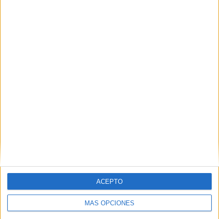
TOTAL
MÁXIMO
TOTAL
4
3
15
COMPETICIONES
VS FC Tokyo
RIVALES
RANKING POR EQUIPOS
FC Tokyo
3 (14,29%)
Urawa Red Diamonds
2 (9,52%)
Kashima Antlers
2 (9,52%)
Machida Zelvia
2 (9,52%)
Vissel Kobe
2 (9,52%)
Ver ranking completo
RANKING POR COMPETICIONES
J1 League
14 (66,67%)
ACEPTO
WE League Cup
3 (14,29%)
The Women's Cup
2 (9,52%)
MÁS OPCIONES
AFC Women's Champions League
2 (9,52%)