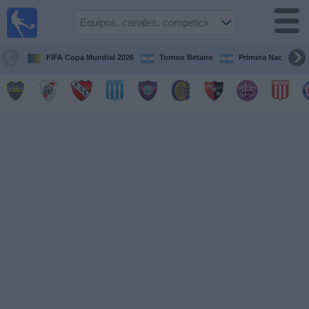
Fútbol en
vivo
Argentina
FIFA Copa Mundial 2026
Torneo Betano
Primera Nacional
Guía de
Partidos
Televisados
Partidos
de
hoy
Equipos
Campeonatos
Canales
TV