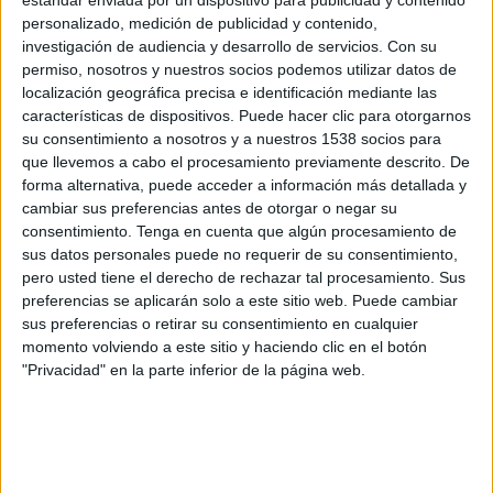
estándar enviada por un dispositivo para publicidad y contenido
Naegohyang Women's FC
personalizado, medición de publicidad y contenido,
Disney+ Premium
investigación de audiencia y desarrollo de servicios.
Con su
permiso, nosotros y nuestros socios podemos utilizar datos de
Miércoles, 20/5/2026
localización geográfica precisa e identificación mediante las
características de dispositivos. Puede hacer clic para otorgarnos
02:00
AFC Women's Champions League
su consentimiento a nosotros y a nuestros 1538 socios para
que llevemos a cabo el procesamiento previamente descrito. De
Melbourne City Women
forma alternativa, puede acceder a información más detallada y
Tokyo Verdy Beleza
cambiar sus preferencias antes de otorgar o negar su
Disney+ Premium
consentimiento.
Tenga en cuenta que algún procesamiento de
sus datos personales puede no requerir de su consentimiento,
pero usted tiene el derecho de rechazar tal procesamiento. Sus
Miércoles, 13/5/2026
preferencias se aplicarán solo a este sitio web. Puede cambiar
07:00
J1 League
sus preferencias o retirar su consentimiento en cualquier
momento volviendo a este sitio y haciendo clic en el botón
Machida Zelvia
"Privacidad" en la parte inferior de la página web.
Tokyo Verdy Beleza
J.LEAGUE International YouTube
Más días