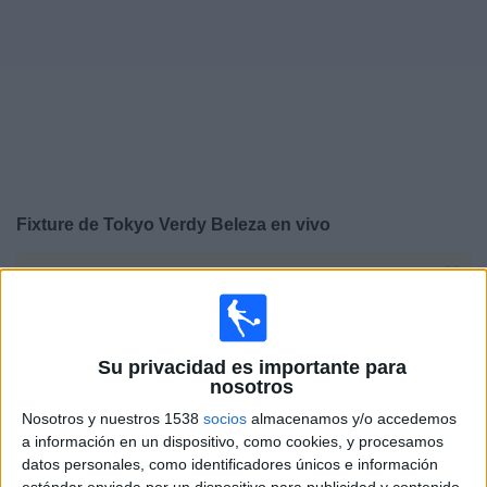
Otros
Deportes
Noticias
Widget
Fixture de
Tokyo Verdy Beleza
en vivo
×
Tokyo Verdy Beleza:
En este momento no hay ningún
partido en vivo. Puedes ver el historial de partidos en TV
emitidos anteriormente.
Su privacidad es importante para
nosotros
Sábado, 23/5/2026
Nosotros y nuestros 1538
socios
almacenamos y/o accedemos
02:00
AFC Women's Champions League
a información en un dispositivo, como cookies, y procesamos
datos personales, como identificadores únicos e información
Tokyo Verdy Beleza