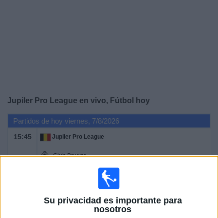
Otros
Deportes
Noticias
Widget
Jupiler Pro League en vivo, Fútbol hoy
Partidos de hoy viernes, 7/8/2026
15:45
Jupiler Pro League
Club Brugge
Kortrijk
DAZN (Ver en directo)
Su privacidad es importante para
Mañana sábado, 8/8/2026
nosotros