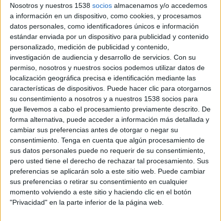
Nosotros y nuestros 1538
socios
almacenamos y/o accedemos
15:45
Jupiler Pro League
a información en un dispositivo, como cookies, y procesamos
Sint-Truiden VV
datos personales, como identificadores únicos e información
estándar enviada por un dispositivo para publicidad y contenido
Lommel SK
personalizado, medición de publicidad y contenido,
DAZN (Ver en directo)
investigación de audiencia y desarrollo de servicios.
Con su
permiso, nosotros y nuestros socios podemos utilizar datos de
Domingo, 9/8/2026
localización geográfica precisa e identificación mediante las
características de dispositivos. Puede hacer clic para otorgarnos
13:30
Jupiler Pro League
su consentimiento a nosotros y a nuestros 1538 socios para
que llevemos a cabo el procesamiento previamente descrito. De
Anderlecht
forma alternativa, puede acceder a información más detallada y
RAAL La Louvière
cambiar sus preferencias antes de otorgar o negar su
consentimiento.
Tenga en cuenta que algún procesamiento de
DAZN (Ver en directo)
sus datos personales puede no requerir de su consentimiento,
pero usted tiene el derecho de rechazar tal procesamiento. Sus
preferencias se aplicarán solo a este sitio web. Puede cambiar
DATOS ESTADÍSTICOS DE JUPILER PRO LEAGUE EN
sus preferencias o retirar su consentimiento en cualquier
TELEVISIÓN EN ARGENTINA
momento volviendo a este sitio y haciendo clic en el botón
"Privacidad" en la parte inferior de la página web.
A fecha de hoy
6/8/2026
y desde que esta web recoge los datos
estadísticos de cuándo y dónde se televisan los partidos de
Fútbol
de la