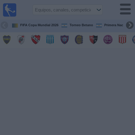
Fútbol en
vivo
Argentina
FIFA Copa Mundial 2026
Torneo Betano
Primera Nacional
Guía de
Partidos
Televisados
Partidos
de
hoy
Equipos
Campeonatos
Canales
TV