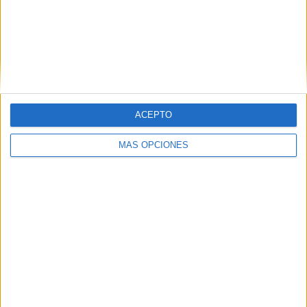
Anderlecht
6 (1,02%)
Genk
6 (1,02%)
Club Brugge
5 (0,85%)
Standard de Liège
5 (0,85%)
Ver ranking completo
ACEPTO
Ranking equipos por nº de partidos Local
Club Brugge
82 (13,92%)
MÁS OPCIONES
Anderlecht
73 (12,39%)
Antwerp
58 (9,85%)
Saint-Gilloise
51 (8,66%)
Genk
50 (8,49%)
Ver ranking completo
Ranking equipos por nº de partidos Visitante
Club Brugge
86 (14,6%)
Anderlecht
80 (13,58%)