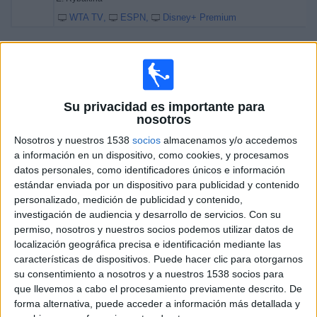
WTA TV
ESPN
Disney+ Premium
Viernes, 13/3/2026
19:10
WTA Indian Wells
Semifinal 1
Su privacidad es importante para
WTA 1000
nosotros
A. Sabalenka
Nosotros y nuestros 1538
socios
almacenamos y/o accedemos
L. Noskova
a información en un dispositivo, como cookies, y procesamos
datos personales, como identificadores únicos e información
WTA TV
ESPN
Disney+ Premium
estándar enviada por un dispositivo para publicidad y contenido
21:15
WTA Indian Wells
personalizado, medición de publicidad y contenido,
Semifinal 2
investigación de audiencia y desarrollo de servicios.
Con su
WTA 1000
permiso, nosotros y nuestros socios podemos utilizar datos de
localización geográfica precisa e identificación mediante las
E. Rybakina
características de dispositivos. Puede hacer clic para otorgarnos
E. Svitolina
su consentimiento a nosotros y a nuestros 1538 socios para
WTA TV
ESPN
Disney+ Premium
que llevemos a cabo el procesamiento previamente descrito. De
forma alternativa, puede acceder a información más detallada y