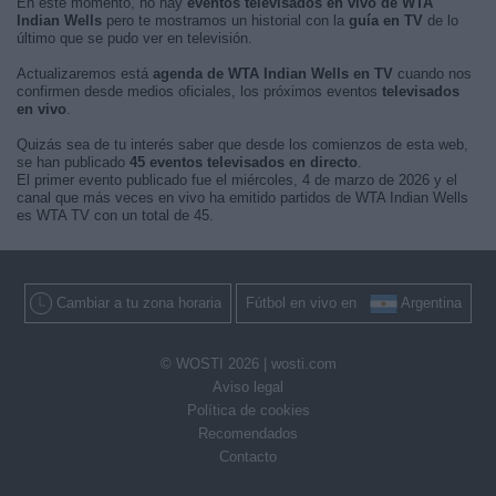
En este momento, no hay
eventos televisados en vivo de WTA
Indian Wells
pero te mostramos un historial con la
guía en TV
de lo
último que se pudo ver en televisión.
Actualizaremos está
agenda de WTA Indian Wells en TV
cuando nos
confirmen desde medios oficiales, los próximos eventos
televisados
en vivo
.
Quizás sea de tu interés saber que desde los comienzos de esta web,
se han publicado
45 eventos televisados en directo
.
El primer evento publicado fue el miércoles, 4 de marzo de 2026 y el
canal que más veces en vivo ha emitido partidos de WTA Indian Wells
es WTA TV con un total de 45.
Cambiar a tu zona horaria
Fútbol en vivo en
Argentina
© WOSTI 2026 |
wosti.com
Aviso legal
Política de cookies
Recomendados
Contacto