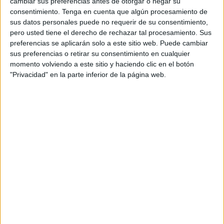
cambiar sus preferencias antes de otorgar o negar su
Jueves, 12/3/2026
consentimiento.
Tenga en cuenta que algún procesamiento de
14:00
WTA Indian Wells
sus datos personales puede no requerir de su consentimiento,
1/4 de Final
pero usted tiene el derecho de rechazar tal procesamiento. Sus
preferencias se aplicarán solo a este sitio web. Puede cambiar
A. Sabalenka
sus preferencias o retirar su consentimiento en cualquier
V. Mboko
momento volviendo a este sitio y haciendo clic en el botón
"Privacidad" en la parte inferior de la página web.
WTA TV
ESPN
Disney+ Premium
16:00
WTA Indian Wells
1/4 de Final
L. Noskova
T. Gibson
WTA TV
ESPN
Disney+ Premium
18:15
WTA Indian Wells
1/4 de Final
E. Svitolina
I. Swiatek
WTA TV
ESPN
Disney+ Premium