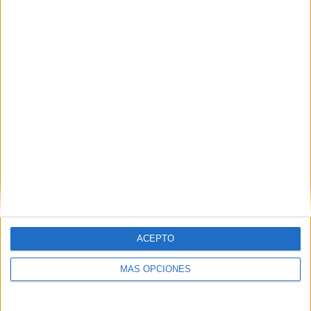
WTA TV
260 (99,62%)
Disney+ Premium
90 (34,48%)
Star+
79 (30,27%)
ESPN
61 (23,37%)
Ver ranking completo
MEDIA
DÍAS
TOTAL
1,9
1767
4
CANALES POR
SIN PARTIDO
CANALES TV
PARTIDO
GRATUÍTO
4 Canales de pago
100%
ACEPTO
0 Canales en abierto
0%
MÁS OPCIONES
TOTAL
TOTAL
131
4