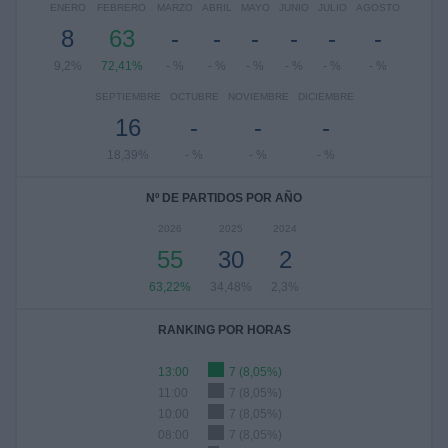
ENERO
FEBRERO
MARZO
ABRIL
MAYO
JUNIO
JULIO
AGOSTO
8
63
-
-
-
-
-
-
9,2%
72,41%
- %
- %
- %
- %
- %
- %
SEPTIEMBRE
OCTUBRE
NOVIEMBRE
DICIEMBRE
16
-
-
-
18,39%
- %
- %
- %
Nº DE PARTIDOS POR AÑO
2026
2025
2024
55
30
2
63,22%
34,48%
2,3%
RANKING POR HORAS
13:00
7 (8,05%)
11:00
7 (8,05%)
10:00
7 (8,05%)
08:00
7 (8,05%)