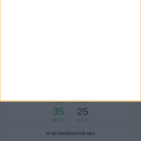
Argentina
15 (17,24%)
Dinamarca
8 (9,2%)
Estados Unidos
6 (6,9%)
Brasil
6 (6,9%)
Serbia
6 (6,9%)
Ver ranking completo
Nº DE PARTIDOS POR DÍA DE LA SEMANA
LUNES
MARTES
MIÉRCOLES
JUEVES
VIERNES
-
-
-
5
22
- %
- %
- %
5,75%
25,29%
SÁBADO
DOMINGO
35
25
40,23%
28,74%
Nº DE PARTIDOS POR MES