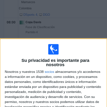
Marruecos
Colombia
DSports 4
DGO
08:00
Copa Davis
Fase de Clasificación
Partido 4
Hungría
Estados Unidos
DSports 2 (612/1612)
DGO
Su privacidad es importante para
08:30
Copa Davis
nosotros
Fase de Clasificación
Nosotros y nuestros 1538
socios
almacenamos y/o accedemos
Francia
a información en un dispositivo, como cookies, y procesamos
datos personales, como identificadores únicos e información
Eslovaquia
estándar enviada por un dispositivo para publicidad y contenido
DGO
DSports (610/1610)
personalizado, medición de publicidad y contenido,
09:00
Copa Davis
investigación de audiencia y desarrollo de servicios.
Con su
Fase de Clasificación
permiso, nosotros y nuestros socios podemos utilizar datos de
localización geográfica precisa e identificación mediante las