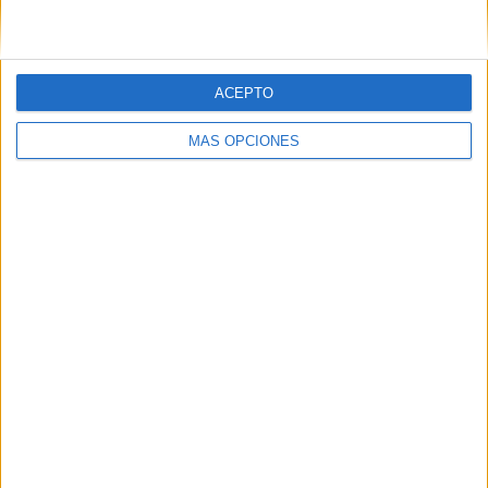
DSports 4
DGO
17:00
Copa Davis
Fase de Clasificación
ACEPTO
Canadá
Brasil
MÁS OPCIONES
DSports 2 (612/1612)
DGO
19:00
Copa Davis
Fase de Clasificación
Partido 4
Chile
Serbia
DSports 4
DGO
19:00
Copa Davis
Fase de Clasificación
Canadá
Brasil