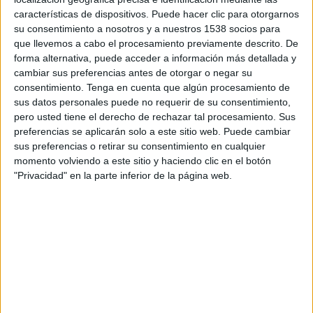
República Checa
características de dispositivos. Puede hacer clic para otorgarnos
su consentimiento a nosotros y a nuestros 1538 socios para
Suecia
que llevemos a cabo el procesamiento previamente descrito. De
DGO
DSports (610/1610)
forma alternativa, puede acceder a información más detallada y
10:00
Copa Davis
cambiar sus preferencias antes de otorgar o negar su
Fase de Clasificación
consentimiento.
Tenga en cuenta que algún procesamiento de
sus datos personales puede no requerir de su consentimiento,
Marruecos
pero usted tiene el derecho de rechazar tal procesamiento. Sus
Colombia
preferencias se aplicarán solo a este sitio web. Puede cambiar
sus preferencias o retirar su consentimiento en cualquier
DSports 4
DGO
momento volviendo a este sitio y haciendo clic en el botón
10:00
Copa Davis
"Privacidad" en la parte inferior de la página web.
Fase de Clasificación
Partido 5
Hungría
Estados Unidos
DSports 2 (612/1612)
DGO
10:30
Copa Davis
Fase de Clasificación