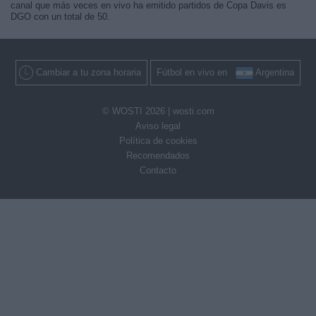
canal que más veces en vivo ha emitido partidos de Copa Davis es
DGO con un total de 50.
Cambiar a tu zona horaria
Fútbol en vivo en
Argentina
© WOSTI 2026 |
wosti.com
Aviso legal
Política de cookies
Recomendados
Contacto