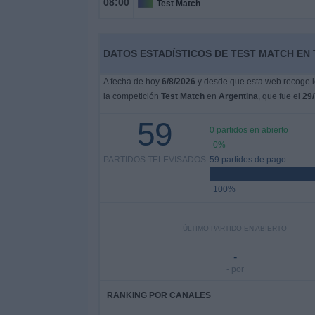
08:00
Test Match
Otros
Deportes
DATOS ESTADÍSTICOS DE TEST MATCH EN 
Noticias
A fecha de hoy
6/8/2026
y desde que esta web recoge lo
la competición
Test Match
en
Argentina
, que fue el
29/
Widget
59
0 partidos en abierto
0%
PARTIDOS TELEVISADOS
59 partidos de pago
100%
ÚLTIMO PARTIDO EN ABIERTO
-
- por
RANKING POR CANALES