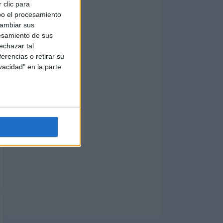
 clic para
bo el procesamiento
cambiar sus
esamiento de sus
echazar tal
erencias o retirar su
vacidad" en la parte