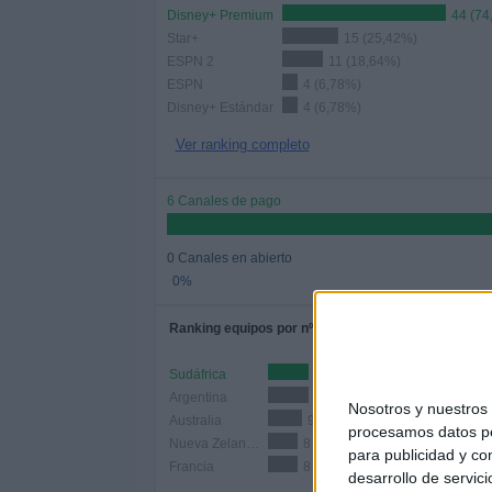
Disney+ Premium
44 (74
Star+
15 (25,42%)
ESPN 2
11 (18,64%)
ESPN
4 (6,78%)
Disney+ Estándar
4 (6,78%)
Ver ranking completo
6 Canales de pago
0 Canales en abierto
0%
Ranking equipos por nº de partidos
Sudáfrica
11 (18,64%)
Argentina
11 (18,64%)
Nosotros y nuestro
Australia
9 (15,25%)
procesamos datos per
Nueva Zelanda
8 (13,56%)
para publicidad y co
Francia
8 (13,56%)
desarrollo de servici