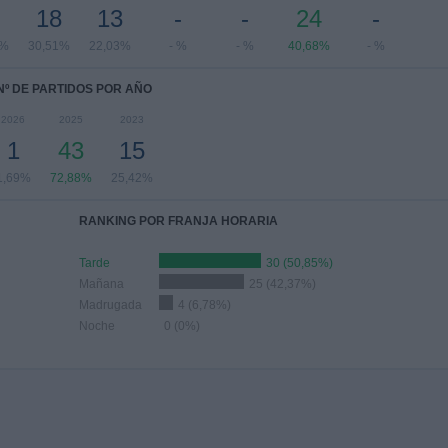
18
13
-
-
24
-
8%
30,51%
22,03%
- %
- %
40,68%
- %
Nº DE PARTIDOS POR AÑO
2026
2025
2023
1
43
15
1,69%
72,88%
25,42%
RANKING POR FRANJA HORARIA
Tarde
30 (50,85%)
Mañana
25 (42,37%)
Madrugada
4 (6,78%)
Noche
0 (0%)