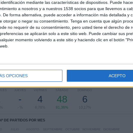
identificación mediante las características de dispositivos. Puede hacer
ntimiento a nosotros y a nuestros 1538 socios para que llevemos a ca
. De forma alternativa, puede acceder a información más detallada y 
Ranking equipos por nº de partidos Visitante
e otorgar o negar su consentimiento.
Tenga en cuenta que algún proc
de no requerir de su consentimiento, pero usted tiene el derecho de r
Argentina
7 (11,86%)
referencias se aplicarán solo a este sitio web. Puede cambiar sus pref
Sudáfrica
6 (10,17%)
alquier momento volviendo a este sitio y haciendo clic en el botón "Pri
Australia
5 (8,47%)
 web.
Japón
5 (8,47%)
British & Irish Lions
5 (8,47%)
Ver ranking completo
ÁS OPCIONES
ACEPTO
PARTIDOS POR DÍA DE LA SEMANA
OLES
JUEVES
VIERNES
SÁBADO
DOMINGO
1
-
4
48
6
9%
- %
6,78%
81,36%
10,17%
Nº DE PARTIDOS POR MES
IO
JULIO
AGOSTO
SEPTIEMBRE
OCTUBRE
NOVIEMBRE
DICIEMBRE