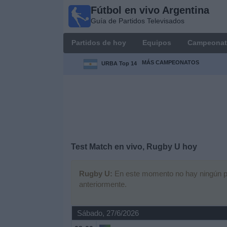
Fútbol en vivo Argentina
Fútbol en
Guía de Partidos Televisados
vivo
Argentina
Partidos de hoy
Equipos
Campeonat
Guía de
Partidos
MÁS CAMPEONATOS
URBA Top 14
Televisados
Partidos
de
hoy
Equipos
Test Match en vivo, Rugby U hoy
Campeonatos
Rugby U:
En este momento no hay ningún part
anteriormente.
Canales
TV
Sábado, 27/6/2026