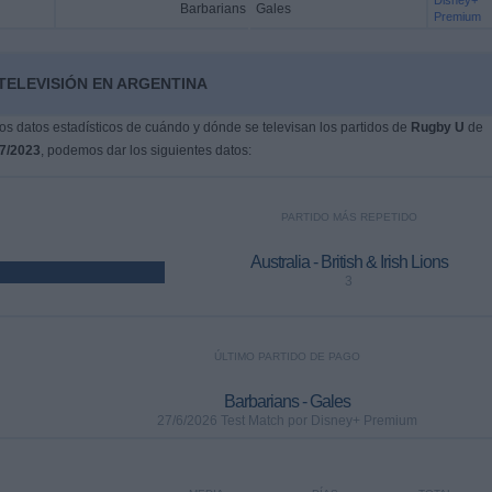
Disney+
Barbarians
Gales
Premium
TELEVISIÓN EN ARGENTINA
s datos estadísticos de cuándo y dónde se televisan los partidos de
Rugby U
de
7/2023
, podemos dar los siguientes datos:
PARTIDO MÁS REPETIDO
Australia - British & Irish Lions
3
ÚLTIMO PARTIDO DE PAGO
Barbarians - Gales
27/6/2026 Test Match por Disney+ Premium