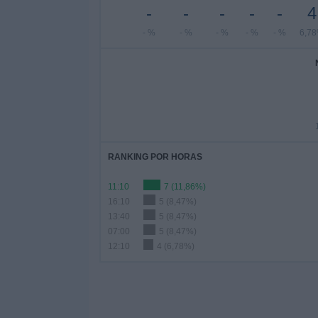
-
-
-
-
-
4
- %
- %
- %
- %
- %
6,7
RANKING POR HORAS
11:10
7 (11,86%)
16:10
5 (8,47%)
13:40
5 (8,47%)
07:00
5 (8,47%)
12:10
4 (6,78%)