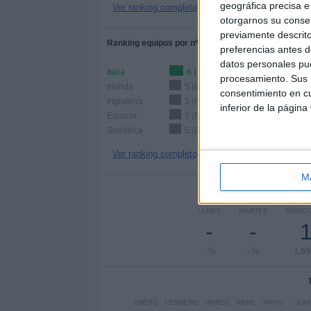
geográfica precisa e 
Ver ranking completo
otorgarnos su conse
previamente descrito
Ranking equipos por nº de partidos Local
preferencias antes d
datos personales pue
Italia
6 (10,17%)
procesamiento. Sus p
Irlanda
5 (8,47%)
consentimiento en cu
Inglaterra
5 (8,47%)
inferior de la página
Escocia
5 (8,47%)
Sudáfrica
5 (8,47%)
Ver ranking completo
M
Nº DE 
LUNES
MARTES
MIÉRC
-
-
- %
- %
1,6
ENERO
FEBRERO
MARZO
ABRIL
MAYO
JUN