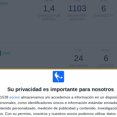
MEDIA
DÍAS
TOTAL
,58%)
1,4
1103
6
CANALES POR
SIN PARTIDO
CANALES TV
PARTIDO
GRATUÍTO
TOTAL
TOTAL
100%
24
6
Total equipos
CANALES
Ranking equipos por nº de partidos en abierto
Su privacidad es importante para nosotros
Ver ranking completo
s 1538
socios
almacenamos y/o accedemos a información en un disposit
sonales, como identificadores únicos e información estándar enviada 
ntenido personalizado, medición de publicidad y contenido, investigaci
os.
Con su permiso, nosotros y nuestros socios podemos utilizar datos 