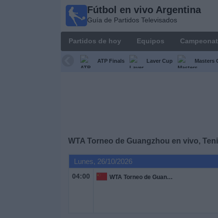
Fútbol en vivo Argentina
Fútbol en
Guía de Partidos Televisados
vivo
Argentina
Partidos de hoy
Equipos
Campeonat
Guía de
Partidos
ATP Finals
Laver Cup
Masters 
Televisados
Partidos
de
hoy
Equipos
WTA Torneo de Guangzhou en vivo, Teni
Lunes, 26/10/2026
Campeonatos
04:00
WTA Torneo de Guangzhou
Canales
TV