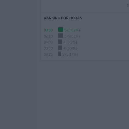
3
RANKING POR HORAS
08:00
5 (8,62%)
02:10
5 (8,62%)
04:30
4 (6,9%)
03:00
4 (6,9%)
08:25
3 (5,17%)