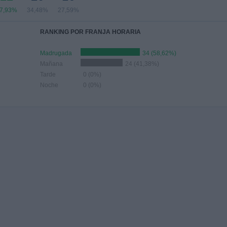
7,93%
34,48%
27,59%
RANKING POR FRANJA HORARIA
Madrugada
34 (58,62%)
Mañana
24 (41,38%)
Tarde
0 (0%)
Noche
0 (0%)