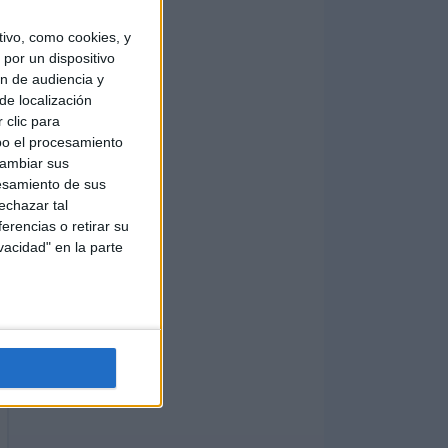
ivo, como cookies, y
por un dispositivo
ón de audiencia y
de localización
 clic para
bo el procesamiento
cambiar sus
esamiento de sus
echazar tal
erencias o retirar su
vacidad" en la parte