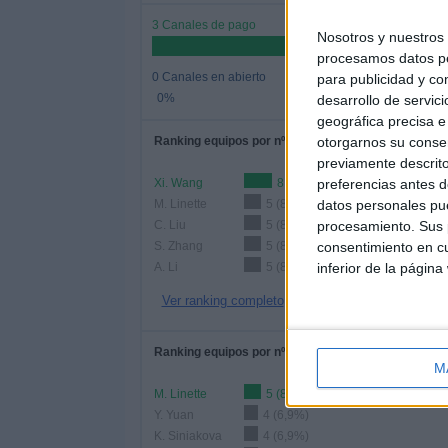
3 Canales de pago
Nosotros y nuestro
procesamos datos per
0 Canales en abierto
para publicidad y co
0%
desarrollo de servici
geográfica precisa e 
Ranking equipos por nº de partidos
otorgarnos su conse
previamente descrito
Xi. Wang
8 (13,79%)
preferencias antes d
M. Linette
5 (8,62%)
datos personales pue
C. Liu
5 (8,62%)
procesamiento. Sus p
S. Zhang
5 (8,62%)
consentimiento en cu
A. Li
5 (8,62%)
inferior de la página
Ver ranking completo
Ranking equipos por nº de partidos Local
M
M. Linette
5 (8,62%)
Y. Yuan
4 (6,9%)
K. Siniakova
4 (6,9%)