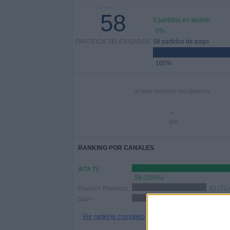
58
0 partidos en abierto
0%
PARTIDOS TELEVISADOS
58 partidos de pago
100%
ÚLTIMO PARTIDO EN ABIERTO
-
- por
RANKING POR CANALES
WTA TV
58 (100%)
Disney+ Premium
42 (72
Star+
16 (27,59%)
Ver ranking completo