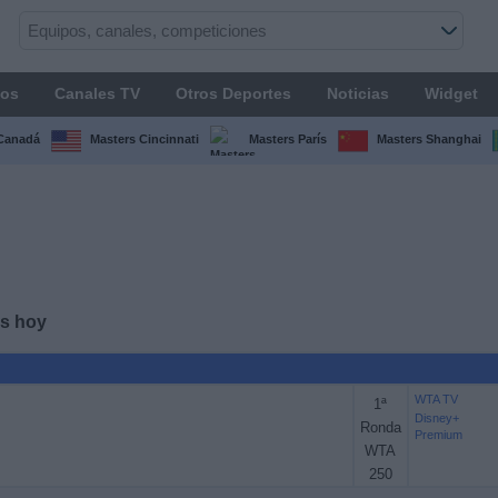
os
Canales TV
Otros Deportes
Noticias
Widget
Canadá
Masters Cincinnati
Masters París
Masters Shanghai
s hoy
WTA TV
1ª
Disney+
Ronda
Premium
WTA
250