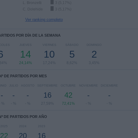
L. Bronzetti
3 (5,17%)
C. Dolehide
3 (5,17%)
Ver ranking completo
PARTIDOS POR DÍA DE LA SEMANA
COLES
JUEVES
VIERNES
SÁBADO
DOMINGO
6
14
10
5
2
,34%
24,14%
17,24%
8,62%
3,45%
Nº DE PARTIDOS POR MES
UNIO
JULIO
AGOSTO
SEPTIEMBRE
OCTUBRE
NOVIEMBRE
DICIEMBRE
-
-
-
16
42
-
-
- %
- %
- %
27,59%
72,41%
- %
- %
Nº DE PARTIDOS POR AÑO
2025
2024
2023
22
20
16