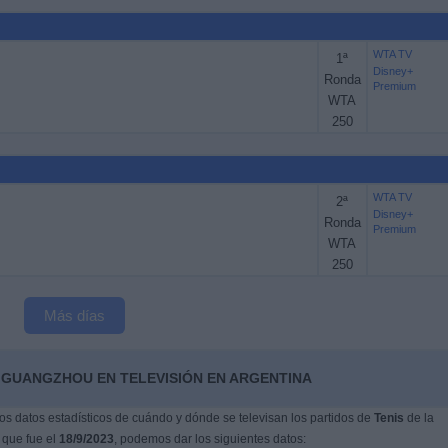
WTA TV
1ª
Disney+
Ronda
Premium
WTA
250
WTA TV
2ª
Disney+
Ronda
Premium
WTA
250
Más días
 GUANGZHOU EN TELEVISIÓN EN ARGENTINA
s datos estadísticos de cuándo y dónde se televisan los partidos de
Tenis
de la
, que fue el
18/9/2023
, podemos dar los siguientes datos: