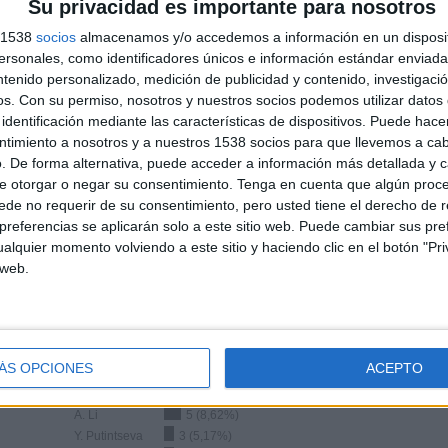
Su privacidad es importante para nosotros
s 1538
socios
almacenamos y/o accedemos a información en un disposit
TOTAL
TOTAL
100%
54
3
sonales, como identificadores únicos e información estándar enviada 
ntenido personalizado, medición de publicidad y contenido, investigaci
Total equipos
CANALES
os.
Con su permiso, nosotros y nuestros socios podemos utilizar datos 
identificación mediante las características de dispositivos. Puede hacer
ntimiento a nosotros y a nuestros 1538 socios para que llevemos a ca
Ranking equipos por nº de partidos en abierto
. De forma alternativa, puede acceder a información más detallada y 
e otorgar o negar su consentimiento.
Tenga en cuenta que algún proc
Ver ranking completo
de no requerir de su consentimiento, pero usted tiene el derecho de r
referencias se aplicarán solo a este sitio web. Puede cambiar sus pref
alquier momento volviendo a este sitio y haciendo clic en el botón "Pri
 web.
Ranking equipos por nº de partidos Visitante
ÁS OPCIONES
ACEPTO
Xi. Wang
5 (8,62%)
A. Li
5 (8,62%)
Y. Putintseva
3 (5,17%)