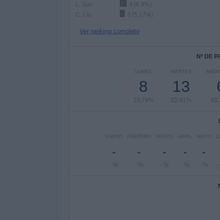
L. Sun
4 (6,9%)
C. Liu
3 (5,17%)
Ver ranking completo
Nº DE 
LUNES
MARTES
MIÉR
8
13
13,79%
22,41%
10
ENERO
FEBRERO
MARZO
ABRIL
MAYO
J
-
-
-
-
-
- %
- %
- %
- %
- %