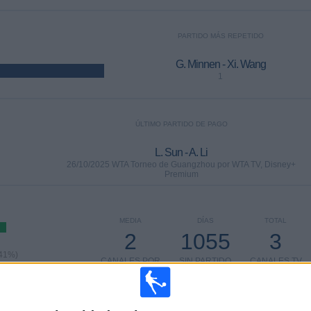
PARTIDO MÁS REPETIDO
G. Minnen - Xi. Wang
1
ÚLTIMO PARTIDO DE PAGO
L. Sun - A. Li
26/10/2025 WTA Torneo de Guangzhou por WTA TV, Disney+
Premium
MEDIA
DÍAS
TOTAL
2
1055
3
,41%)
CANALES POR
SIN PARTIDO
CANALES TV
PARTIDO
GRATUÍTO