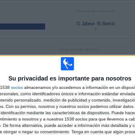
PARTIDO MÁS REPETIDO
O. Jabeur - B. Bencic
2
ÚLTIMO PARTIDO DE PAGO
M. Andreeva - M. Kostyuk
2/5/2026 WTA Madrid por WTA TV, ESPN, Disney+ Premium
Su privacidad es importante para nosotros
s 1538
socios
almacenamos y/o accedemos a información en un disposit
MEDIA
DÍAS
TOTAL
1,7
1925
4
sonales, como identificadores únicos e información estándar enviada 
ntenido personalizado, medición de publicidad y contenido, investigaci
CANALES POR
SIN PARTIDO
CANALES TV
os.
Con su permiso, nosotros y nuestros socios podemos utilizar datos 
PARTIDO
GRATUÍTO
identificación mediante las características de dispositivos. Puede hacer
ntimiento a nosotros y a nuestros 1538 socios para que llevemos a ca
. De forma alternativa, puede acceder a información más detallada y 
e otorgar o negar su consentimiento.
Tenga en cuenta que algún proc