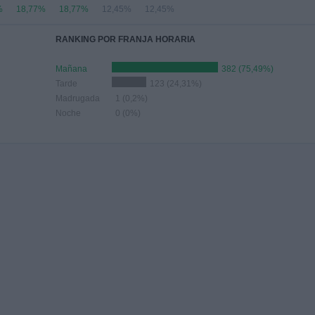
%
18,77%
18,77%
12,45%
12,45%
RANKING POR FRANJA HORARIA
Mañana
382 (75,49%)
Tarde
123 (24,31%)
Madrugada
1 (0,2%)
Noche
0 (0%)