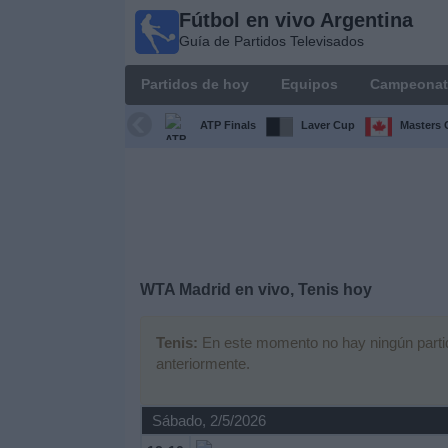
Fútbol en vivo Argentina
Fútbol en
Guía de Partidos Televisados
vivo
Argentina
Partidos de hoy
Equipos
Campeonat
Guía de
Partidos
ATP Finals
Laver Cup
Masters 
Televisados
Partidos
de
hoy
Equipos
WTA Madrid en vivo, Tenis hoy
Campeonatos
Tenis:
En este momento no hay ningún partido
anteriormente.
Canales
TV
Sábado, 2/5/2026