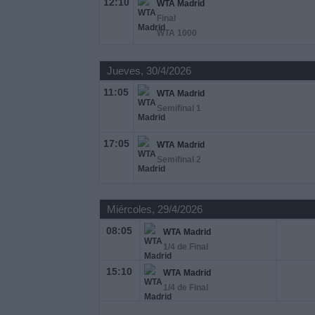
12:10
WTA Madrid
Otros
Final
Deportes
WTA 1000
Noticias
Jueves, 30/4/2026
11:05
WTA Madrid
Widget
Semifinal 1
17:05
WTA Madrid
Semifinal 2
Miércoles, 29/4/2026
08:05
WTA Madrid
1/4 de Final
15:10
WTA Madrid
1/4 de Final