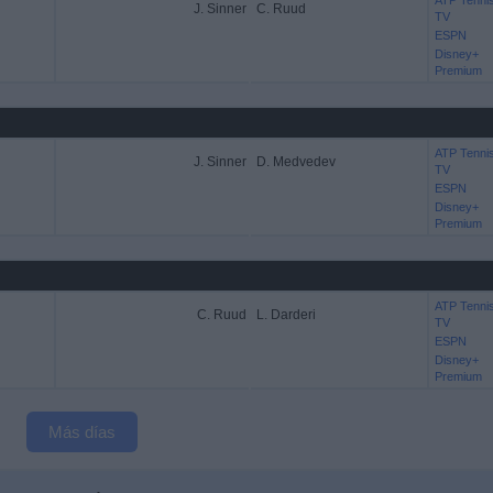
ATP Tenni
J. Sinner
C. Ruud
TV
ESPN
Disney+
Premium
ATP Tenni
J. Sinner
D. Medvedev
TV
ESPN
Disney+
Premium
ATP Tenni
C. Ruud
L. Darderi
TV
ESPN
Disney+
Premium
Más días