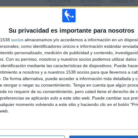
CANALES POR
SIN PARTIDO
CANALES TV
PARTIDO
GRATUÍTO
Su privacidad es importante para nosotros
s 1538
socios
almacenamos y/o accedemos a información en un disposit
sonales, como identificadores únicos e información estándar enviada 
TOTAL
TOTAL
100%
ntenido personalizado, medición de publicidad y contenido, investigaci
163
5
os.
Con su permiso, nosotros y nuestros socios podemos utilizar datos 
identificación mediante las características de dispositivos. Puede hacer
Total equipos
CANALES
ntimiento a nosotros y a nuestros 1538 socios para que llevemos a ca
. De forma alternativa, puede acceder a información más detallada y 
Ranking equipos por nº de partidos en abierto
e otorgar o negar su consentimiento.
Tenga en cuenta que algún proc
de no requerir de su consentimiento, pero usted tiene el derecho de r
Ver ranking completo
referencias se aplicarán solo a este sitio web. Puede cambiar sus pref
alquier momento volviendo a este sitio y haciendo clic en el botón "Pri
 web.