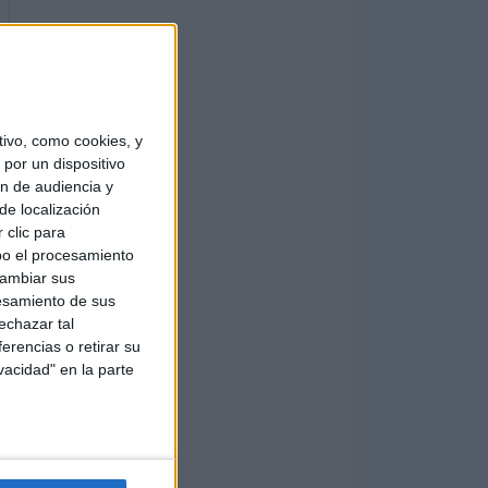
ivo, como cookies, y
por un dispositivo
ón de audiencia y
de localización
 clic para
bo el procesamiento
cambiar sus
esamiento de sus
echazar tal
erencias o retirar su
vacidad" en la parte