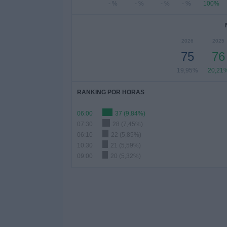
- %
- %
- %
- %
100%
2026
2025
75
76
19,95%
20,21
RANKING POR HORAS
06:00
37 (9,84%)
07:30
28 (7,45%)
06:10
22 (5,85%)
10:30
21 (5,59%)
09:00
20 (5,32%)