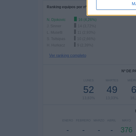
M
Ranking equipos por nº de partidos Local
N. Djokovic
16 (4,26%)
J. Sinner
14 (3,72%)
L. Musetti
11 (2,93%)
S. Tsitsipas
10 (2,66%)
H. Hurkacz
9 (2,39%)
Ver ranking completo
Nº DE 
LUNES
MARTES
MIÉR
52
49
13,83%
13,03%
16
ENERO
FEBRERO
MARZO
ABRIL
MAYO
-
-
-
-
376