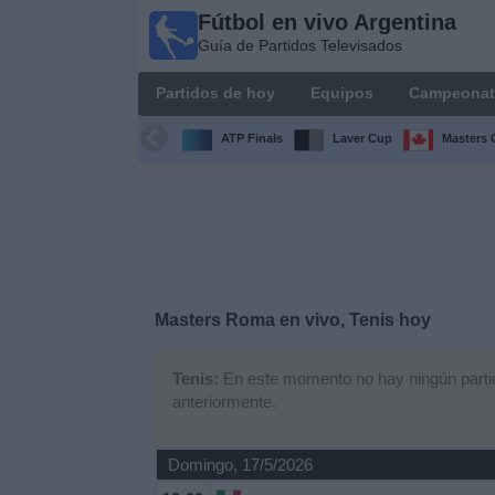
Fútbol en vivo Argentina
Fútbol en
Guía de Partidos Televisados
vivo
Argentina
Partidos de hoy
Equipos
Campeonat
Guía de
Partidos
ATP Finals
Laver Cup
Masters 
Televisados
Partidos
de
hoy
Equipos
Masters Roma en vivo, Tenis hoy
Campeonatos
Tenis:
En este momento no hay ningún partido
anteriormente.
Canales
TV
Domingo, 17/5/2026