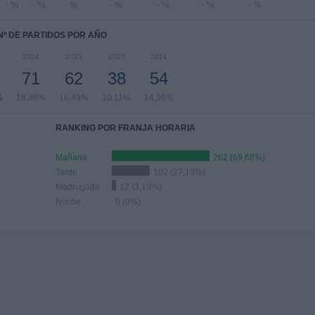
- %
- %
- %
- %
- %
- %
- %
Nº DE PARTIDOS POR AÑO
2024
2023
2022
2021
71
62
38
54
%
18,88%
16,49%
10,11%
14,36%
RANKING POR FRANJA HORARIA
Mañana
262 (69,68%)
Tarde
102 (27,13%)
Madrugada
12 (3,19%)
Noche
0 (0%)