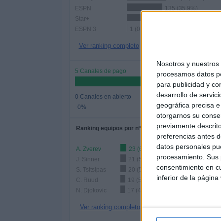
ESPN
135 (35,9%)
Star+
129 (34,31%)
ESPN 3
1 (0,27%)
Ver ranking completo
Nosotros y nuestro
5 Canales de pago
procesamos datos per
para publicidad y co
desarrollo de servici
0 Canales en abierto
geográfica precisa e 
0%
otorgarnos su conse
previamente descrito
Ranking equipos por nº de partidos
preferencias antes d
datos personales pue
A. Zverev
23 (6,12%)
procesamiento. Sus p
J. Sinner
21 (5,59%)
consentimiento en cu
S. Tsitsipas
20 (5,32%)
inferior de la página
C. Ruud
19 (5,05%)
N. Djokovic
17 (4,52%)
Ver ranking completo