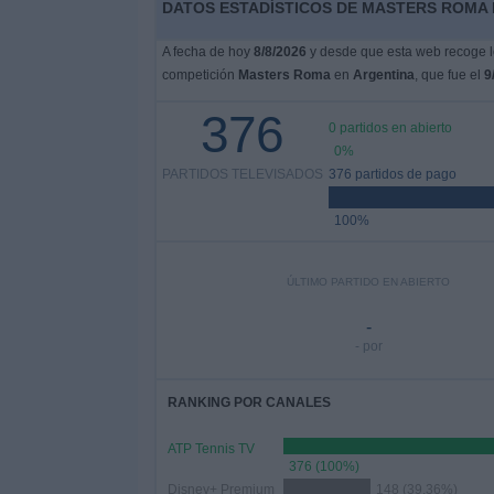
DATOS ESTADÍSTICOS DE MASTERS ROMA 
A fecha de hoy
8/8/2026
y desde que esta web recoge lo
competición
Masters Roma
en
Argentina
, que fue el
9
376
0 partidos en abierto
0%
PARTIDOS TELEVISADOS
376 partidos de pago
100%
ÚLTIMO PARTIDO EN ABIERTO
-
- por
RANKING POR CANALES
ATP Tennis TV
376 (100%)
Disney+ Premium
148 (39,36%)