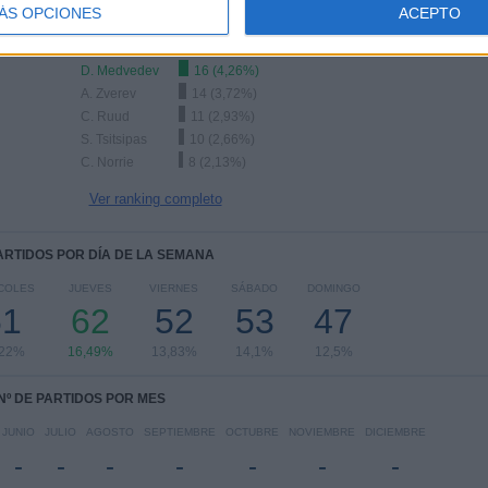
ÁS OPCIONES
ACEPTO
Ranking equipos por nº de partidos Visitante
D. Medvedev
16 (4,26%)
A. Zverev
14 (3,72%)
C. Ruud
11 (2,93%)
S. Tsitsipas
10 (2,66%)
C. Norrie
8 (2,13%)
Ver ranking completo
PARTIDOS POR DÍA DE LA SEMANA
COLES
JUEVES
VIERNES
SÁBADO
DOMINGO
61
62
52
53
47
,22%
16,49%
13,83%
14,1%
12,5%
Nº DE PARTIDOS POR MES
JUNIO
JULIO
AGOSTO
SEPTIEMBRE
OCTUBRE
NOVIEMBRE
DICIEMBRE
-
-
-
-
-
-
-