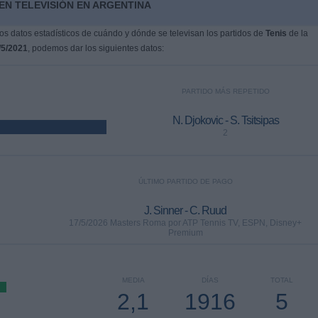
EN TELEVISIÓN EN ARGENTINA
s datos estadísticos de cuándo y dónde se televisan los partidos de
Tenis
de la
/5/2021
, podemos dar los siguientes datos:
PARTIDO MÁS REPETIDO
N. Djokovic - S. Tsitsipas
2
ÚLTIMO PARTIDO DE PAGO
J. Sinner - C. Ruud
17/5/2026 Masters Roma por ATP Tennis TV, ESPN, Disney+
Premium
MEDIA
DÍAS
TOTAL
2,1
1916
5