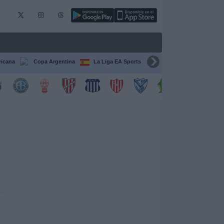
icana
Copa Argentina
La Liga EA Sports
Premier League
F