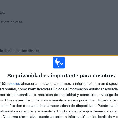
os.
fuera de casa.
o de eliminación directa.
Su privacidad es importante para nosotros
pesa más.
s 1538
socios
almacenamos y/o accedemos a información en un disposit
uele ayudar bastante.
sonales, como identificadores únicos e información estándar enviada 
ntenido personalizado, medición de publicidad y contenido, investigaci
os.
Con su permiso, nosotros y nuestros socios podemos utilizar datos 
identificación mediante las características de dispositivos. Puede hacer
ntimiento a nosotros y a nuestros 1538 socios para que llevemos a ca
. De forma alternativa, puede acceder a información más detallada y 