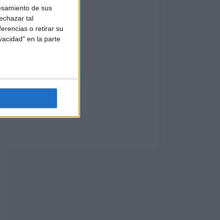
esamiento de sus
echazar tal
erencias o retirar su
vacidad" en la parte