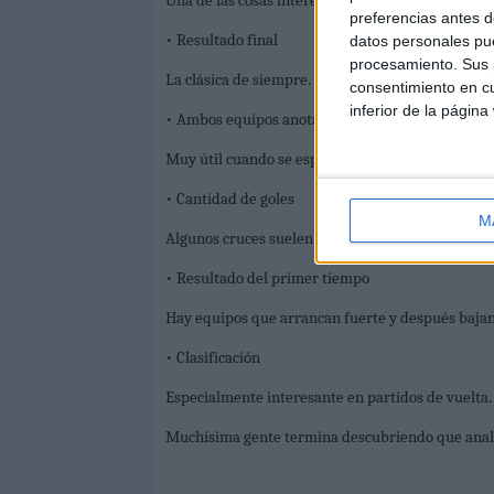
Una de las cosas interesantes de apostar en Liber
preferencias antes d
•
Resultado final
datos personales pue
procesamiento. Sus p
La clásica de siempre.
consentimiento en cu
inferior de la página
•
Ambos equipos anotan
Muy útil cuando se espera un partido abierto.
•
Cantidad de goles
M
Algunos cruces suelen ser muy cerrados.
•
Resultado del primer tiempo
Hay equipos que arrancan fuerte y después bajan
•
Clasificación
Especialmente interesante en partidos de vuelta.
Muchísima gente termina descubriendo que anali