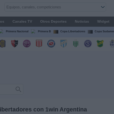
os
Canales TV
Otros Deportes
Noticias
Widget
Primera Nacional
Primera B
Copa Libertadores
Copa Sudamer
ibertadores con 1win Argentina