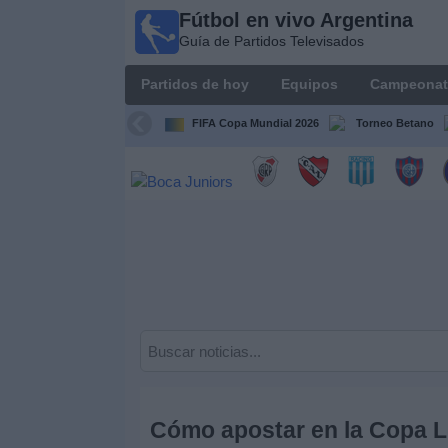
Fútbol en vivo Argentina
Fútbol en
Guía de Partidos Televisados
vivo
Argentina
Partidos de hoy
Equipos
Campeonat
Guía de
Partidos
FIFA Copa Mundial 2026
Torneo Betano
Televisados
Partidos
de
hoy
Equipos
Campeonatos
Canales
TV
Cómo apostar en la Copa L